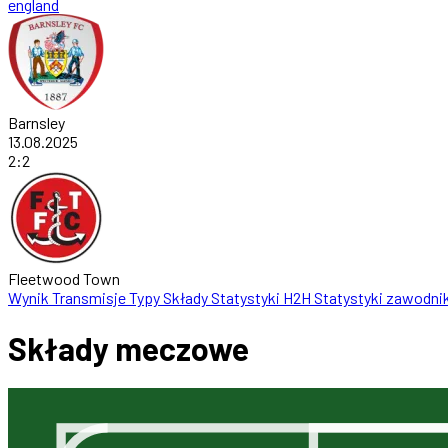
england
Barnsley
13.08.2025
2
:
2
Fleetwood Town
Wynik
Transmisje
Typy
Składy
Statystyki
H2H
Statystyki zawodn
Składy meczowe