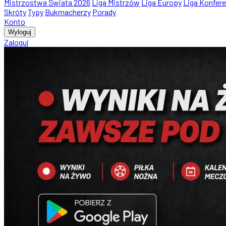
Mistrzostwa Świata 2026
Liga Mistrzów
Liga Europy
Liga Konfere
Skróty
Typy
Bukmacherzy
Porady
Konto
Wyloguj
Zaloguj