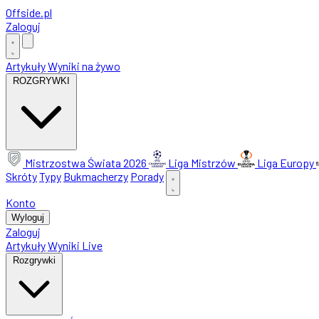
Offside
.
pl
Zaloguj
Artykuły
Wyniki na żywo
ROZGRYWKI
Mistrzostwa Świata 2026
Liga Mistrzów
Liga Europy
Skróty
Typy
Bukmacherzy
Porady
Konto
Wyloguj
Zaloguj
Artykuły
Wyniki Live
Rozgrywki