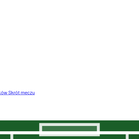
ików
Skrót meczu