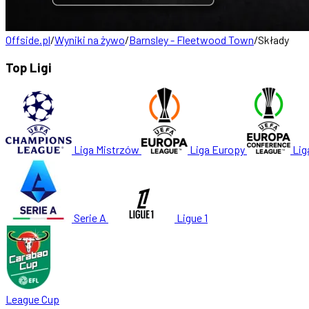
Offside.pl
/
Wyniki na żywo
/
Barnsley - Fleetwood Town
/
Składy
Top Ligi
Liga Mistrzów
Liga Europy
Lig
Serie A
Ligue 1
League Cup