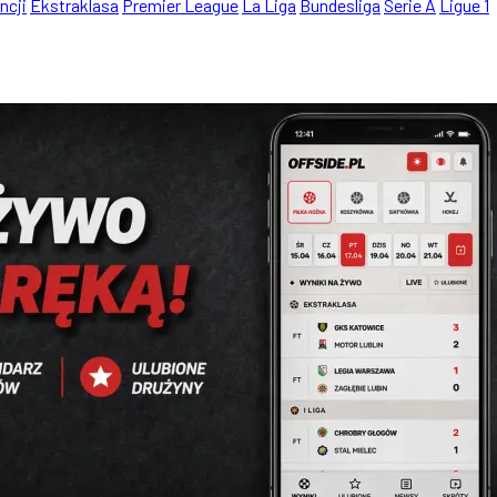
ncji
Ekstraklasa
Premier League
La Liga
Bundesliga
Serie A
Ligue 1