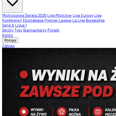
Mistrzostwa Świata 2026
Liga Mistrzów
Liga Europy
Liga
Konferencji
Ekstraklasa
Premier League
La Liga
Bundesliga
Serie A
Ligue 1
Skróty
Typy
Bukmacherzy
Porady
Konto
Wyloguj
Zaloguj