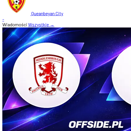
Queanbeyan City
-
Wiadomości
Wszystkie →