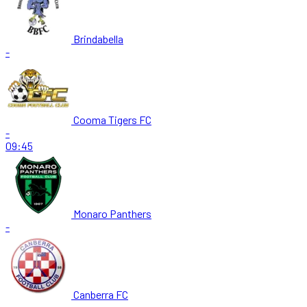
Brindabella
-
Cooma Tigers FC
-
09:45
Monaro Panthers
-
Canberra FC