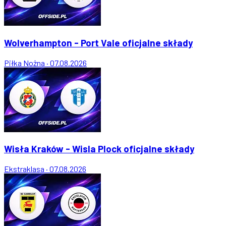
Wolverhampton - Port Vale oficjalne składy
Piłka Nożna
·
07.08.2026
Wisła Kraków - Wisla Plock oficjalne składy
Ekstraklasa
·
07.08.2026