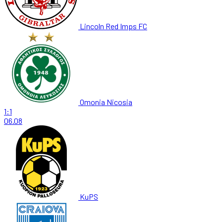
Lincoln Red Imps FC
Omonia Nicosia
1:1
06.08
KuPS