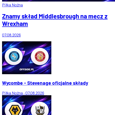
Piłka Nożna
Znamy skład Middlesbrough na mecz z
Wrexham
07.08.2026
Wycombe - Stevenage oficjalne składy
Piłka Nożna
·
07.08.2026