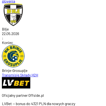
slovenia
Bilje
22.05.2026
:
Koniec
Brinje-Grosuplje
Transmisje
Składy
H2H
Oficjalny partner Offside.pl
LVBet — bonus do
4321 PLN
dla nowych graczy