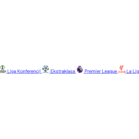
Liga Konferencji
Ekstraklasa
Premier League
La Li