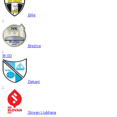
Bilje
-
Brežice
-
18:00
Dekani
-
Slovan Ljubljana