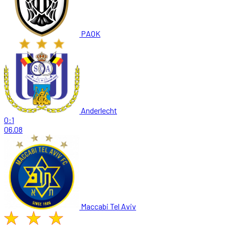
PAOK
Anderlecht
0:1
06.08
Maccabi Tel Aviv