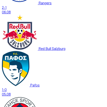
Rangers
2:1
06.08
Red Bull Salzburg
Pafos
1:0
05.08