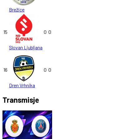
Brežice
15
0
0
Slovan Ljubljana
16
0
0
Dren Vrhnika
Transmisje