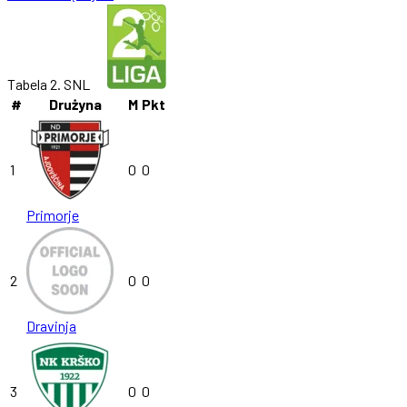
Tabela 2. SNL
#
Drużyna
M
Pkt
1
0
0
Primorje
2
0
0
Dravinja
3
0
0