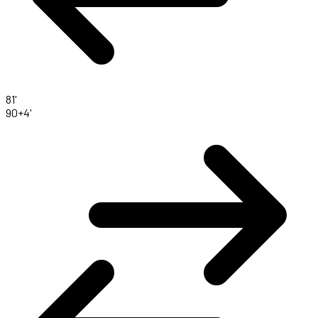
81'
90+4'