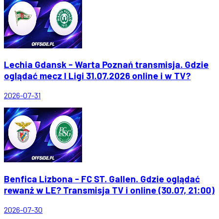
Lechia Gdansk - Warta Poznań transmisja. Gdzie
oglądać mecz I Ligi 31.07.2026 online i w TV?
2026-07-31
Benfica Lizbona - FC ST. Gallen. Gdzie oglądać
rewanż w LE? Transmisja TV i online (30.07, 21:00)
2026-07-30