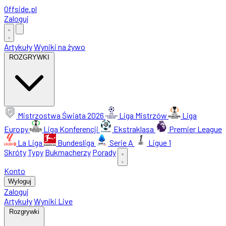
Offside
.
pl
Zaloguj
Artykuły
Wyniki na żywo
ROZGRYWKI
Mistrzostwa Świata 2026
Liga Mistrzów
Liga
Europy
Liga Konferencji
Ekstraklasa
Premier League
La Liga
Bundesliga
Serie A
Ligue 1
Skróty
Typy
Bukmacherzy
Porady
Konto
Wyloguj
Zaloguj
Artykuły
Wyniki Live
Rozgrywki