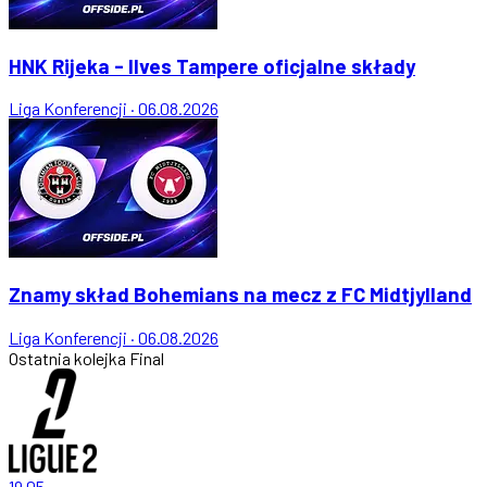
HNK Rijeka - Ilves Tampere oficjalne składy
Liga Konferencji
·
06.08.2026
Znamy skład Bohemians na mecz z FC Midtjylland
Liga Konferencji
·
06.08.2026
Ostatnia kolejka
Final
19.05