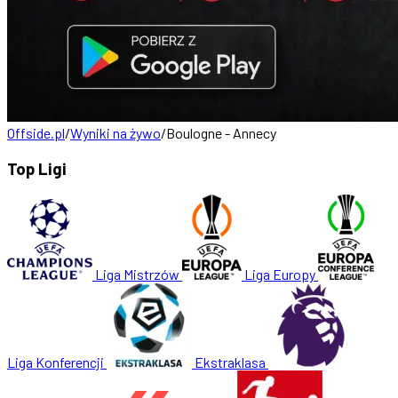
Offside.pl
/
Wyniki na żywo
/
Boulogne - Annecy
Top Ligi
Liga Mistrzów
Liga Europy
Liga Konferencji
Ekstraklasa