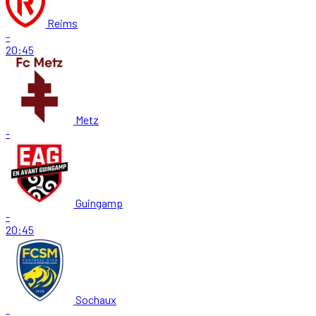
Reims
-
20:45
Metz
-
Guingamp
-
20:45
Sochaux
-