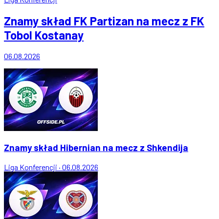
Znamy skład FK Partizan na mecz z FK
Tobol Kostanay
06.08.2026
Znamy skład Hibernian na mecz z Shkendija
Liga Konferencji
·
06.08.2026