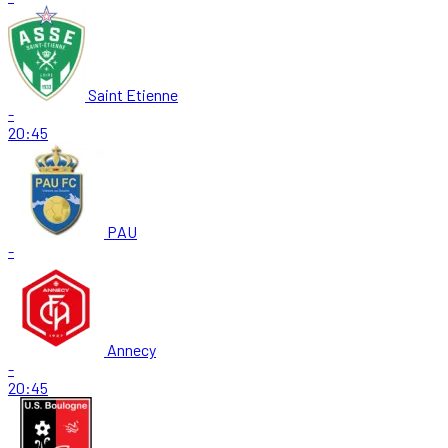
Saint Etienne
-
20:45
PAU
-
Annecy
-
20:45