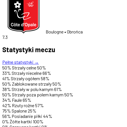
Boulogne
• Obrońca
7.3
Statystyki meczu
Pełne statystyki →
50%
Strzały celne
50%
33%
Strzały niecelne
66%
41%
Strzały ogółem
58%
50%
Zablokowane strzały
50%
38%
Strzały w polu karnym
61%
50%
Strzały poza polem karnym
50%
34%
Faule
65%
42%
Rzuty rożne
57%
75%
Spalone
25%
56%
Posiadanie piłki
44%
0%
Żółte kartki
100%
0%
Czerwone kartki
0%