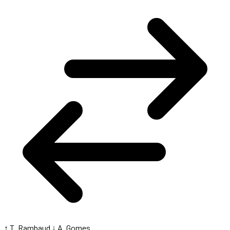
↑ T. Rambaud
↓ A. Gomes