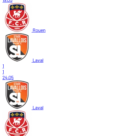
Rouen
Laval
1
1
24.05
Laval