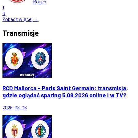
Rouen
1
0
Zobacz więcej →
Transmisje
RCD Mallorca - Paris Saint Germain: transmisja,
gdzie oglądać sparing 5.08.2026 online i w TV?
2026-08-06