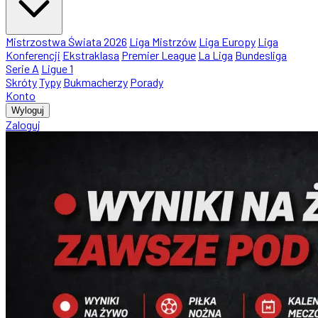
Mistrzostwa Świata 2026
Liga Mistrzów
Liga Europy
Liga
Konferencji
Ekstraklasa
Premier League
La Liga
Bundesliga
Serie A
Ligue 1
Skróty
Typy
Bukmacherzy
Porady
Konto
Wyloguj
Zaloguj