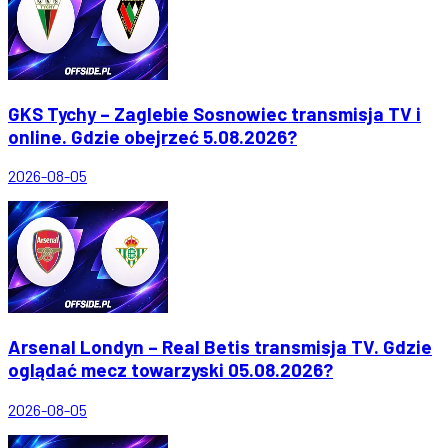
GKS Tychy – Zaglebie Sosnowiec transmisja TV i
online. Gdzie obejrzeć 5.08.2026?
2026-08-05
Arsenal Londyn – Real Betis transmisja TV. Gdzie
oglądać mecz towarzyski 05.08.2026?
2026-08-05