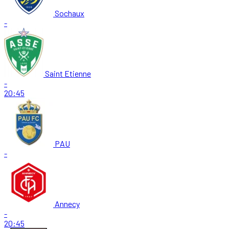
Sochaux
-
Saint Etienne
-
20:45
PAU
-
Annecy
-
20:45