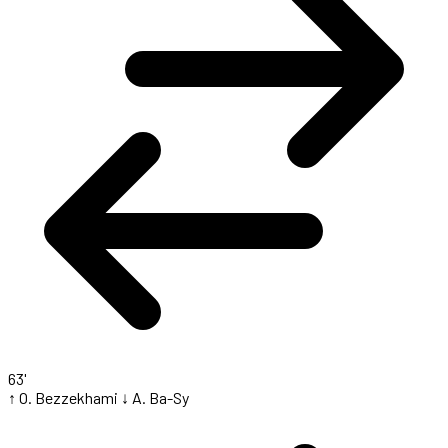
63'
↑ O. Bezzekhami
↓ A. Ba-Sy