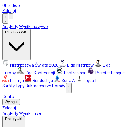
Offside
.
pl
Zaloguj
Artykuły
Wyniki na żywo
ROZGRYWKI
Mistrzostwa Świata 2026
Liga Mistrzów
Liga
Europy
Liga Konferencji
Ekstraklasa
Premier League
La Liga
Bundesliga
Serie A
Ligue 1
Skróty
Typy
Bukmacherzy
Porady
Konto
Wyloguj
Zaloguj
Artykuły
Wyniki Live
Rozgrywki