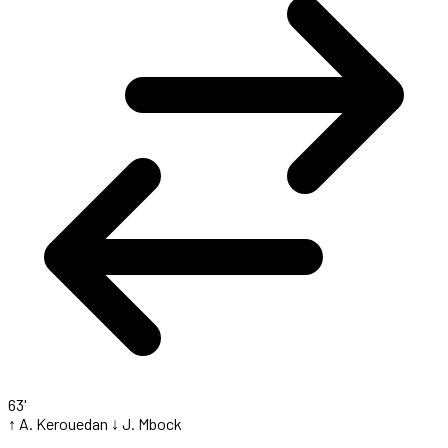
63'
↑ A. Kerouedan
↓ J. Mbock