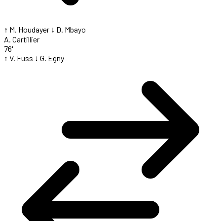
↑ M. Houdayer
↓ D. Mbayo
A. Cartillier
76'
↑ V. Fuss
↓ G. Egny