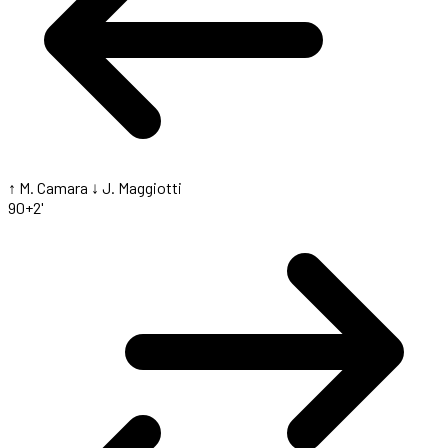
↑ M. Camara
↓ J. Maggiotti
90+2'