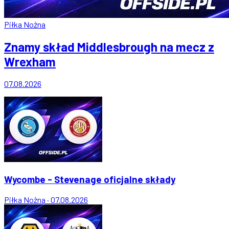
Piłka Nożna
Znamy skład Middlesbrough na mecz z
Wrexham
07.08.2026
Wycombe - Stevenage oficjalne składy
Piłka Nożna
·
07.08.2026