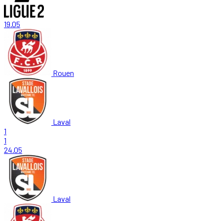
19.05
Rouen
Laval
1
1
24.05
Laval