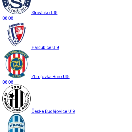
Slovácko U19
08.08
Pardubice U19
Zbrojovka Brno U19
08.08
České Budějovice U19