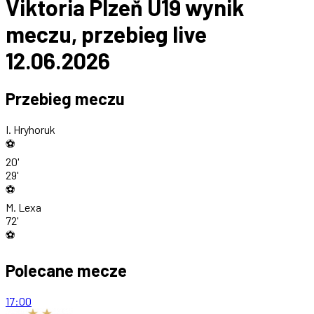
Viktoria Plzeň U19 wynik
meczu, przebieg live
12.06.2026
Przebieg meczu
I. Hryhoruk
⚽
20'
29'
⚽
M. Lexa
72'
⚽
Polecane mecze
17:00