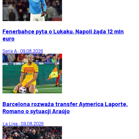
Fenerbahce pyta o Lukaku. Napoli żąda 12 mln
euro
Serie A
·
09.08.2026
Barcelona rozważa transfer Aymerica Laporte.
Romano o sytuacji Araújo
La Liga
·
09.08.2026