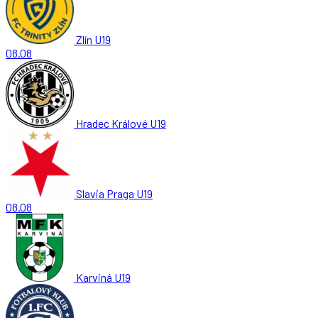
Zlín U19
08.08
Hradec Králové U19
Slavia Praga U19
08.08
Karviná U19