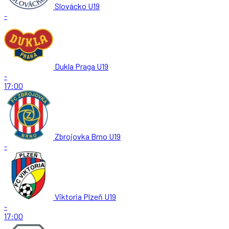
Slovácko U19
-
Dukla Praga U19
-
17:00
Zbrojovka Brno U19
-
Viktoria Plzeň U19
-
17:00