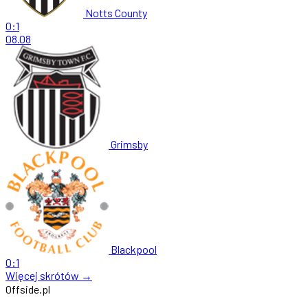
Notts County
0:1
08.08
Grimsby
Blackpool
0:1
Więcej skrótów →
Offside
.
pl