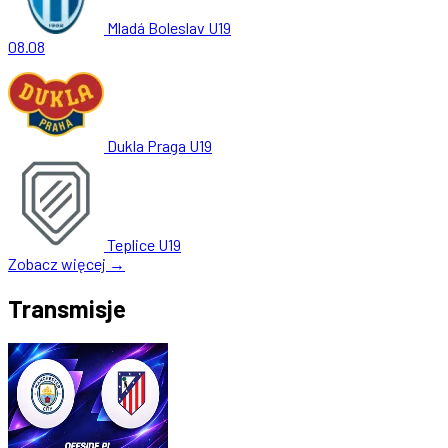
Mladá Boleslav U19
08.08
Dukla Praga U19
Teplice U19
Zobacz więcej →
Transmisje