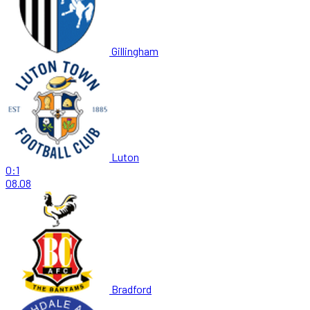
Gillingham
Luton
0:1
08.08
Bradford