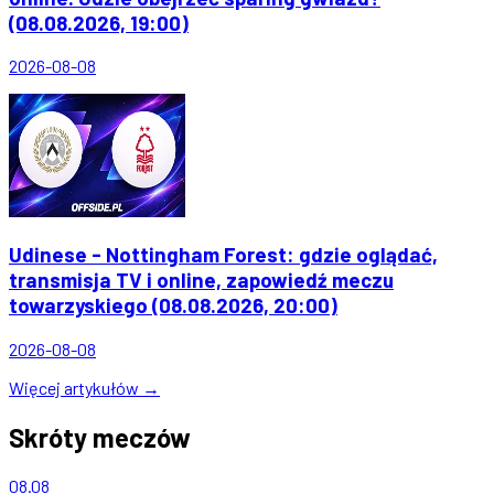
(08.08.2026, 19:00)
2026-08-08
Udinese - Nottingham Forest: gdzie oglądać,
transmisja TV i online, zapowiedź meczu
towarzyskiego (08.08.2026, 20:00)
2026-08-08
Więcej artykułów →
Skróty meczów
08.08