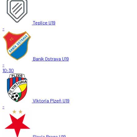
Teplice U19
-
Baník Ostrava U19
-
10:30
Viktoria Plzeň U19
-
Slavia Praga U19