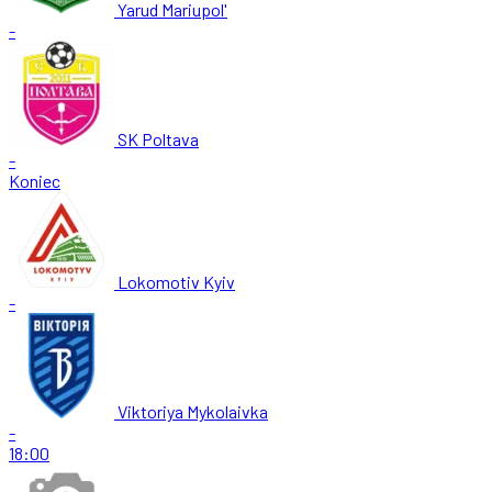
Yarud Mariupol'
-
SK Poltava
-
Koniec
Lokomotiv Kyiv
-
Viktoriya Mykolaivka
-
18:00