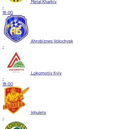
Metal Kharkiv
-
18:00
Ahrobiznes Volochysk
-
Lokomotiv Kyiv
-
18:00
Inhulets
-