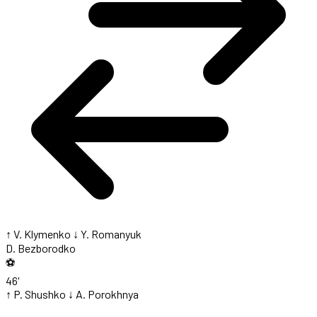
↑ V. Klymenko
↓ Y. Romanyuk
D. Bezborodko
⚽
46'
↑ P. Shushko
↓ A. Porokhnya