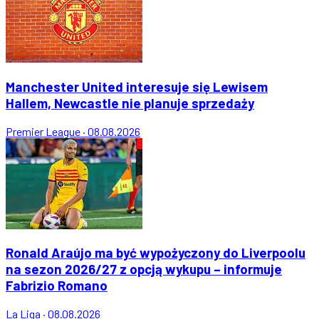
Manchester United interesuje się Lewisem
Hallem, Newcastle nie planuje sprzedaży
Premier League
·
08.08.2026
Ronald Araújo ma być wypożyczony do Liverpoolu
na sezon 2026/27 z opcją wykupu – informuje
Fabrizio Romano
La Liga
·
08.08.2026