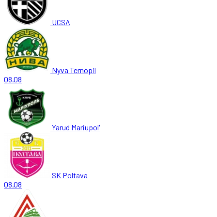
UCSA
Nyva Ternopil
08.08
Yarud Mariupol'
SK Poltava
08.08