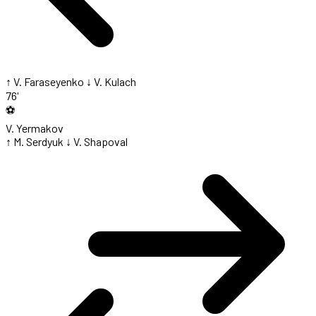
↑ V. Faraseyenko
↓ V. Kulach
76'
⚽
V. Yermakov
↑ M. Serdyuk
↓ V. Shapoval