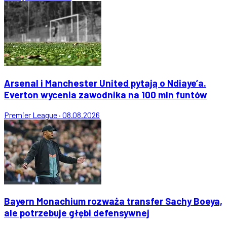
Arsenal i Manchester United pytają o Ndiaye’a.
Everton wycenia zawodnika na 100 mln funtów
Premier League
·
08.08.2026
Bayern Monachium rozważa transfer Sachy Boeya,
ale potrzebuje głębi defensywnej