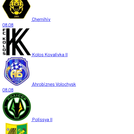
Chernihiv
08.08
Kolos Kovalivka II
Ahrobiznes Volochysk
08.08
Polissya II