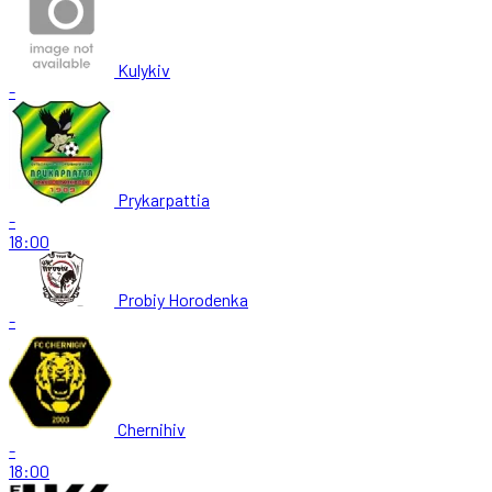
Kulykiv
-
Prykarpattia
-
18:00
Probiy Horodenka
-
Chernihiv
-
18:00