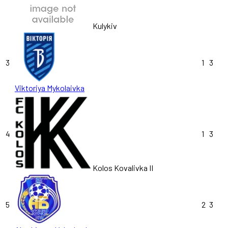
Kulykiv
3
1
3
Viktoriya Mykolaivka
4
1
3
Kolos Kovalivka II
5
2
3