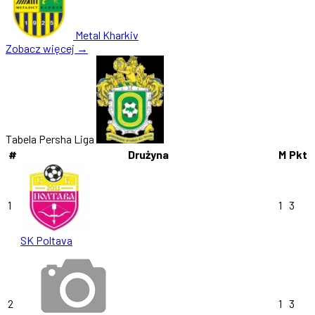
Metal Kharkiv
Zobacz więcej →
Tabela Persha Liga
#
Drużyna
M
Pkt
1
1
3
SK Poltava
2
1
3