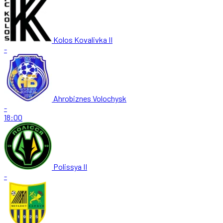
Kolos Kovalivka II
-
Ahrobiznes Volochysk
-
18:00
Polissya II
-