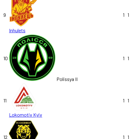
9
1
1
Inhulets
10
1
1
Polissya II
11
1
1
Lokomotiv Kyiv
12
1
1