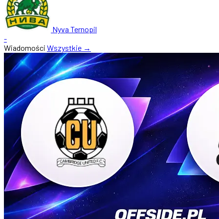
Nyva Ternopil
-
Wiadomości
Wszystkie →