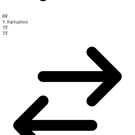
69'
Y. Kartushov
73'
73'