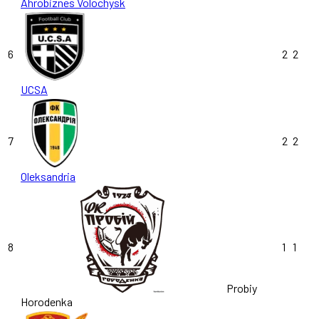
Ahrobiznes Volochysk
6
2
2
UCSA
7
2
2
Oleksandria
8
1
1
Probiy
Horodenka