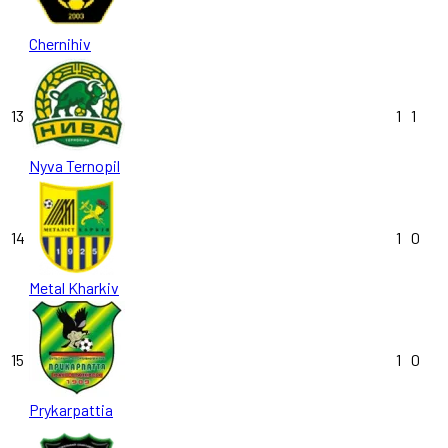
Chernihiv
13
1
1
Nyva Ternopil
14
1
0
Metal Kharkiv
15
1
0
Prykarpattia