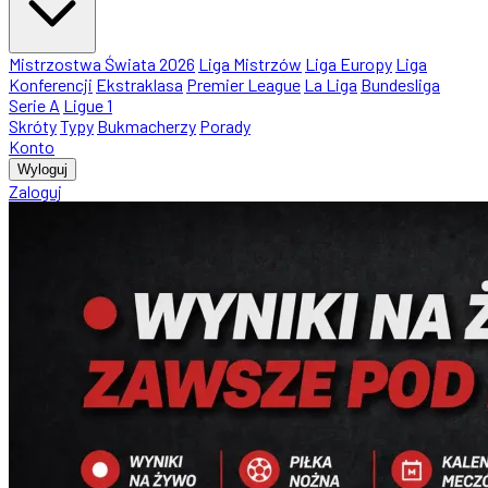
Mistrzostwa Świata 2026
Liga Mistrzów
Liga Europy
Liga
Konferencji
Ekstraklasa
Premier League
La Liga
Bundesliga
Serie A
Ligue 1
Skróty
Typy
Bukmacherzy
Porady
Konto
Wyloguj
Zaloguj