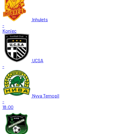
Inhulets
-
Koniec
UCSA
-
Nyva Ternopil
-
18:00