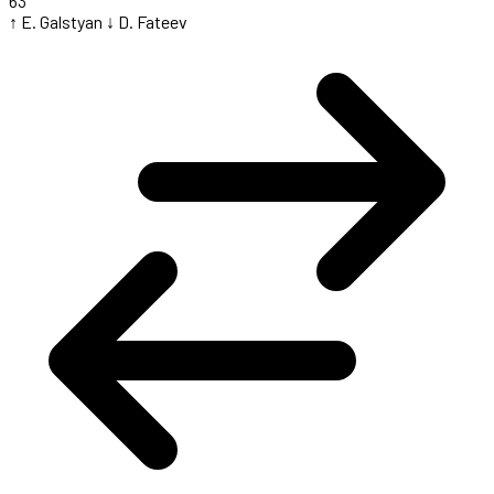
63'
↑ E. Galstyan
↓ D. Fateev