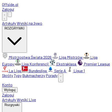
Offside
.
pl
Zaloguj
Artykuły
Wyniki na żywo
ROZGRYWKI
Mistrzostwa Świata 2026
Liga Mistrzów
Liga
Europy
Liga Konferencji
Ekstraklasa
Premier League
La Liga
Bundesliga
Serie A
Ligue 1
Skróty
Typy
Bukmacherzy
Porady
Konto
Wyloguj
Zaloguj
Artykuły
Wyniki Live
Rozgrywki