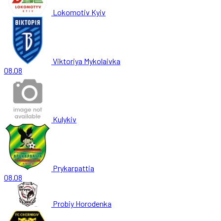
Lokomotiv Kyiv
Viktoriya Mykolaivka
08.08
Kulykiv
Prykarpattia
08.08
Probiy Horodenka