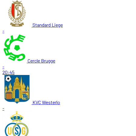
Standard Liege
-
Cercle Brugge
-
20:45
KVC Westerlo
-