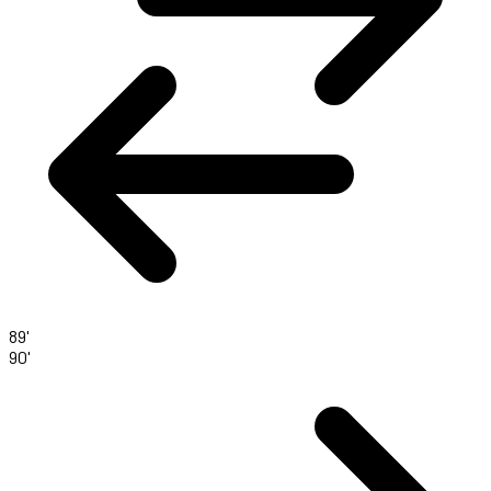
89'
90'