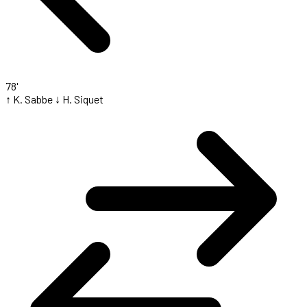
78'
↑ K. Sabbe
↓ H. Siquet