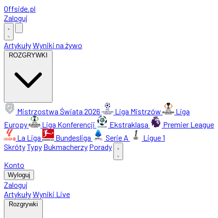
Offside
.
pl
Zaloguj
Artykuły
Wyniki na żywo
ROZGRYWKI
Mistrzostwa Świata 2026
Liga Mistrzów
Liga
Europy
Liga Konferencji
Ekstraklasa
Premier League
La Liga
Bundesliga
Serie A
Ligue 1
Skróty
Typy
Bukmacherzy
Porady
Konto
Wyloguj
Zaloguj
Artykuły
Wyniki Live
Rozgrywki