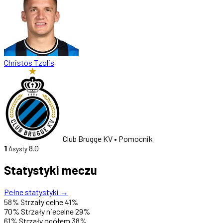
Christos Tzolis
Club Brugge KV
• Pomocnik
1
8.0
Asysty
Statystyki meczu
Pełne statystyki →
58%
Strzały celne
41%
70%
Strzały niecelne
29%
61%
Strzały ogółem
38%