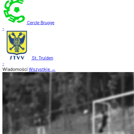
Cercle Brugge
-
St. Truiden
-
Wiadomości
Wszystkie →