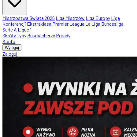
Mistrzostwa Świata 2026
Liga Mistrzów
Liga Europy
Liga
Konferencji
Ekstraklasa
Premier League
La Liga
Bundesliga
Serie A
Ligue 1
Skróty
Typy
Bukmacherzy
Porady
Konto
Wyloguj
Zaloguj