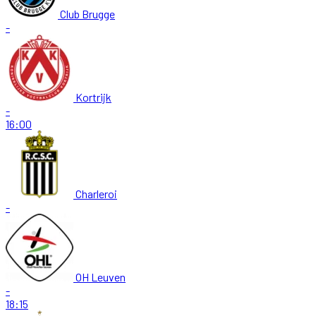
Club Brugge
-
Kortrijk
-
16:00
Charleroi
-
OH Leuven
-
18:15