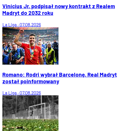
Vinícius Jr. podpisał nowy kontrakt z Realem
Madryt do 2032 roku
La Liga
·
07.08.2026
Romano: Rodri wybrał Barcelonę. Real Madryt
został poinformowany
La Liga
·
07.08.2026