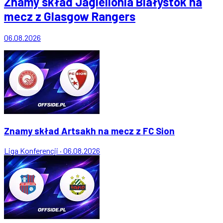
Znamy skład Jagiellonia Białystok na
mecz z Glasgow Rangers
06.08.2026
Znamy skład Artsakh na mecz z FC Sion
Liga Konferencji
·
06.08.2026