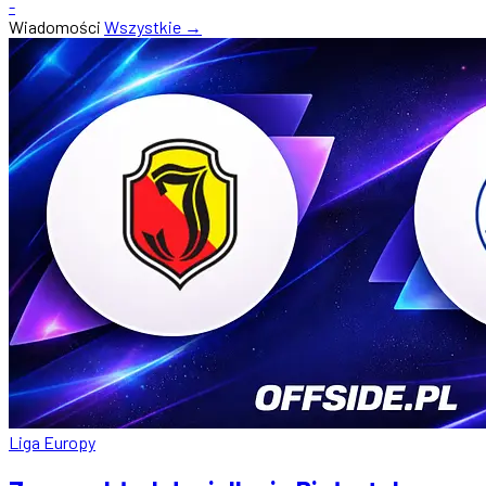
-
Wiadomości
Wszystkie →
Liga Europy