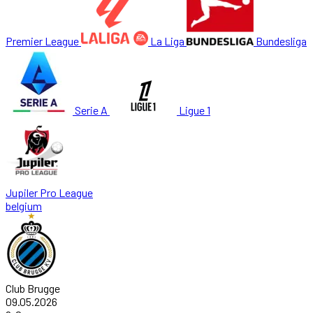
Premier League
La Liga
Bundesliga
Serie A
Ligue 1
Jupiler Pro League
belgium
Club Brugge
09.05.2026