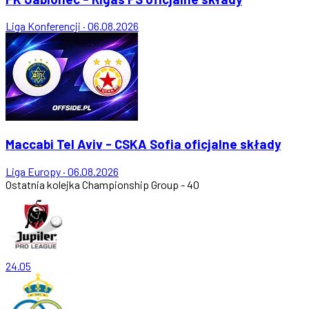
Liga Konferencji
·
06.08.2026
Maccabi Tel Aviv - CSKA Sofia oficjalne składy
Liga Europy
·
06.08.2026
Ostatnia kolejka
Championship Group - 40
24.05