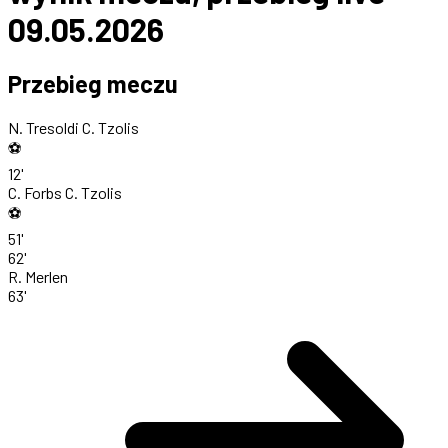
09.05.2026
Przebieg meczu
N. Tresoldi
C. Tzolis
⚽
12'
C. Forbs
C. Tzolis
⚽
51'
62'
R. Merlen
63'