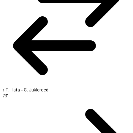
↑ T. Hata
↓ S. Jukleroed
73'