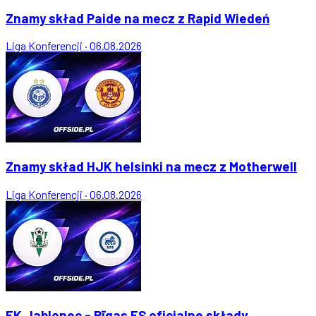
Znamy skład Paide na mecz z Rapid Wiedeń
Liga Konferencji
·
06.08.2026
Znamy skład HJK helsinki na mecz z Motherwell
Liga Konferencji
·
06.08.2026
FK Jablonec - Rīgas FS oficjalne składy