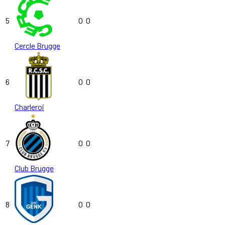
5
0
0
Cercle Brugge
6
0
0
Charleroi
7
0
0
Club Brugge
8
0
0