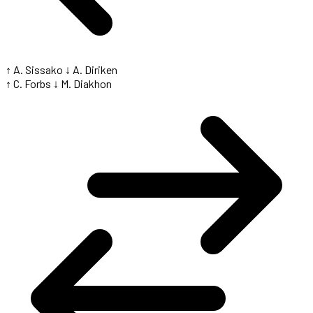
↑ A. Sissako
↓ A. Diriken
↑ C. Forbs
↓ M. Diakhon