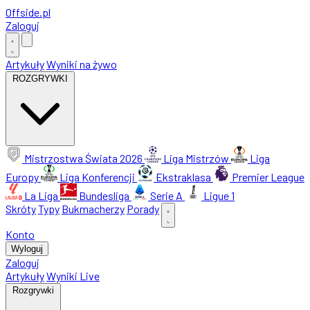
Offside
.
pl
Zaloguj
Artykuły
Wyniki na żywo
ROZGRYWKI
Mistrzostwa Świata 2026
Liga Mistrzów
Liga
Europy
Liga Konferencji
Ekstraklasa
Premier League
La Liga
Bundesliga
Serie A
Ligue 1
Skróty
Typy
Bukmacherzy
Porady
Konto
Wyloguj
Zaloguj
Artykuły
Wyniki Live
Rozgrywki