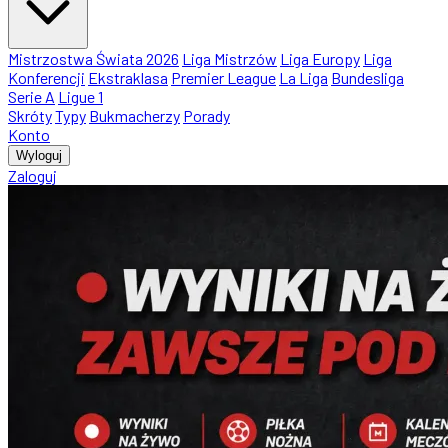
Mistrzostwa Świata 2026
Liga Mistrzów
Liga Europy
Liga
Konferencji
Ekstraklasa
Premier League
La Liga
Bundesliga
Serie A
Ligue 1
Skróty
Typy
Bukmacherzy
Porady
Konto
Wyloguj
Zaloguj