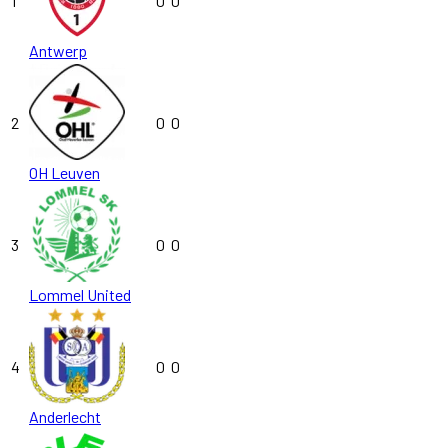
1
0
0
Antwerp
2
0
0
OH Leuven
3
0
0
Lommel United
4
0
0
Anderlecht