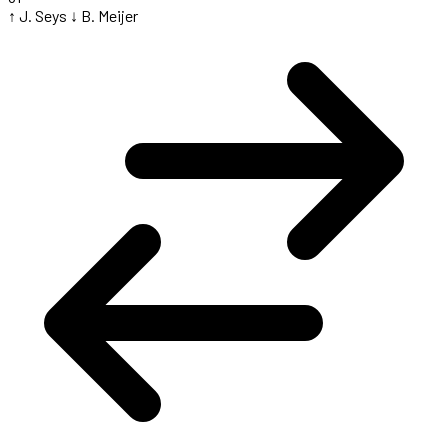
↑ J. Seys
↓ B. Meijer