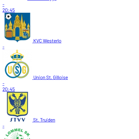
-
20:45
KVC Westerlo
-
Union St. Gilloise
-
20:45
St. Truiden
-