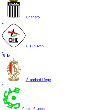
Charleroi
-
OH Leuven
-
18:15
Standard Liege
-
Cercle Brugge