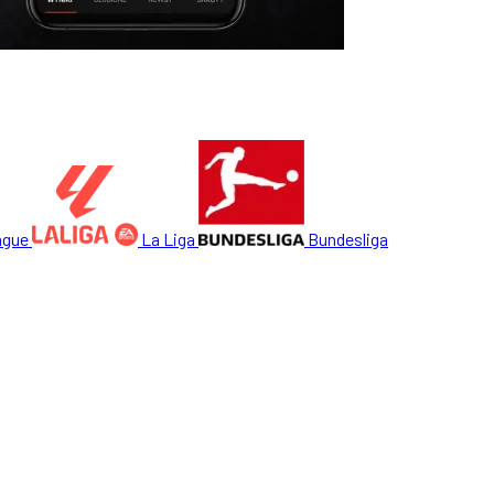
ague
La Liga
Bundesliga