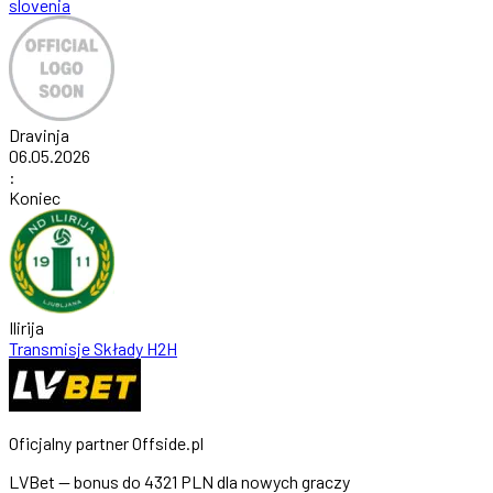
slovenia
Dravinja
06.05.2026
:
Koniec
Ilirija
Transmisje
Składy
H2H
Oficjalny partner Offside.pl
LVBet — bonus do
4321 PLN
dla nowych graczy