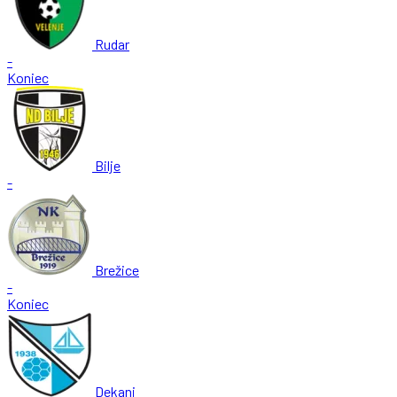
Rudar
-
Koniec
Bilje
-
Brežice
-
Koniec
Dekani