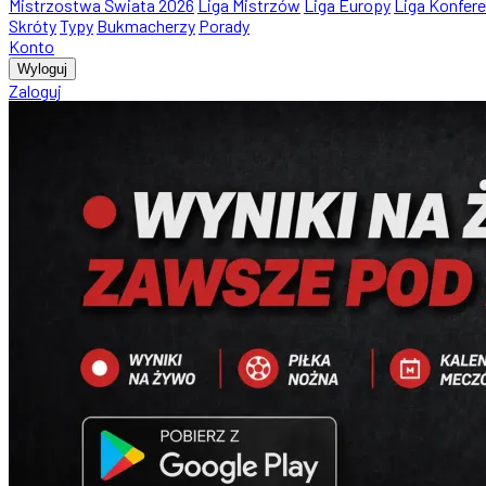
Mistrzostwa Świata 2026
Liga Mistrzów
Liga Europy
Liga Konfere
Skróty
Typy
Bukmacherzy
Porady
Konto
Wyloguj
Zaloguj