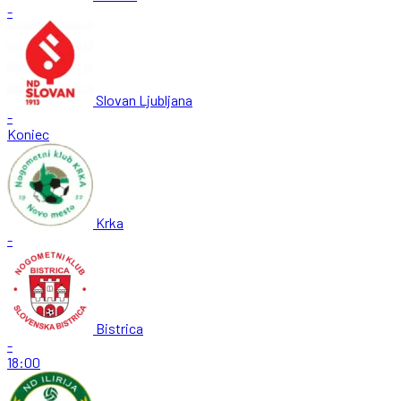
-
Slovan Ljubljana
-
Koniec
Krka
-
Bistrica
-
18:00