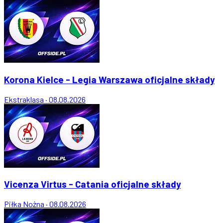
Korona Kielce - Legia Warszawa oficjalne składy
Ekstraklasa
·
08.08.2026
Vicenza Virtus - Catania oficjalne składy
Piłka Nożna
·
08.08.2026