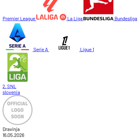
Premier League
La Liga
Bundesliga
Serie A
Ligue 1
2. SNL
slovenia
Dravinja
16.05.2026