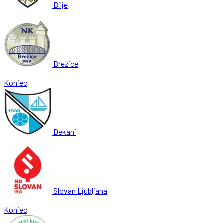
Bilje
-
Brežice
-
Koniec
Dekani
-
Slovan Ljubljana
-
Koniec