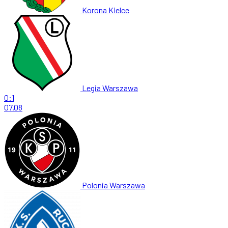
Korona Kielce
Legia Warszawa
0:1
07.08
Polonia Warszawa