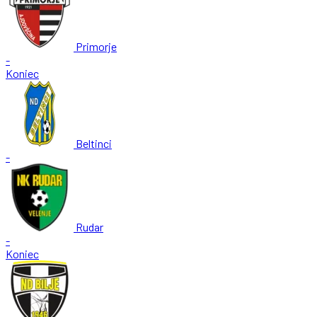
Primorje
-
Koniec
Beltinci
-
Rudar
-
Koniec