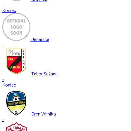
-
Koniec
Jesenice
-
Tabor Sežana
-
Koniec
Dren Vrhnika
-