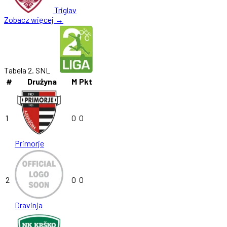
Triglav
Zobacz więcej →
Tabela 2. SNL
#
Drużyna
M
Pkt
1
0
0
Primorje
2
0
0
Dravinja