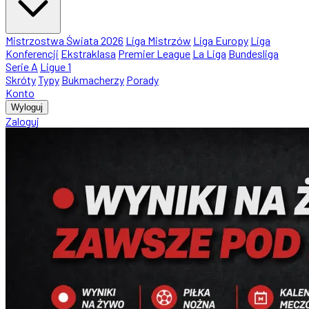
Mistrzostwa Świata 2026
Liga Mistrzów
Liga Europy
Liga
Konferencji
Ekstraklasa
Premier League
La Liga
Bundesliga
Serie A
Ligue 1
Skróty
Typy
Bukmacherzy
Porady
Konto
Wyloguj
Zaloguj