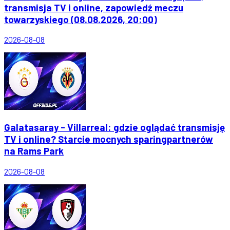
transmisja TV i online, zapowiedź meczu
towarzyskiego (08.08.2026, 20:00)
2026-08-08
Galatasaray - Villarreal: gdzie oglądać transmisję
TV i online? Starcie mocnych sparingpartnerów
na Rams Park
2026-08-08