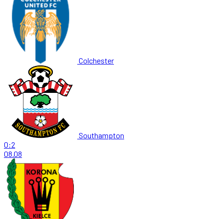
Colchester
Southampton
0:2
08.08