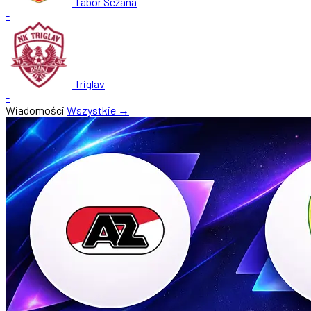
Tabor Sežana
-
Triglav
-
Wiadomości
Wszystkie →