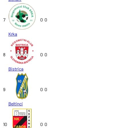
7
0
0
Krka
8
0
0
Bistrica
9
0
0
Beltinci
10
0
0