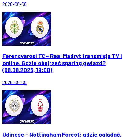
2026-08-08
Ferencvarosi TC - Real Madryt transmisja TV i
online. Gdzie obejrzeć sparing gwiazd?
(08.08.2026, 19:00)
2026-08-08
Udinese - Nottingham Forest: gdzie oglądać,