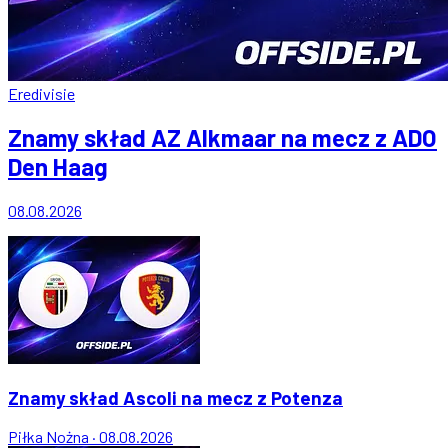
Eredivisie
Znamy skład AZ Alkmaar na mecz z ADO
Den Haag
08.08.2026
Znamy skład Ascoli na mecz z Potenza
Piłka Nożna
·
08.08.2026