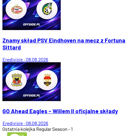
Znamy skład PSV Eindhoven na mecz z Fortuna
Sittard
Eredivisie
·
08.08.2026
GO Ahead Eagles - Willem II oficjalne składy
Eredivisie
·
08.08.2026
Ostatnia kolejka
Regular Season - 1