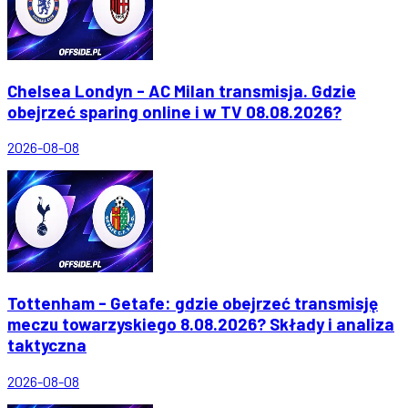
Chelsea Londyn - AC Milan transmisja. Gdzie
obejrzeć sparing online i w TV 08.08.2026?
2026-08-08
Tottenham - Getafe: gdzie obejrzeć transmisję
meczu towarzyskiego 8.08.2026? Składy i analiza
taktyczna
2026-08-08