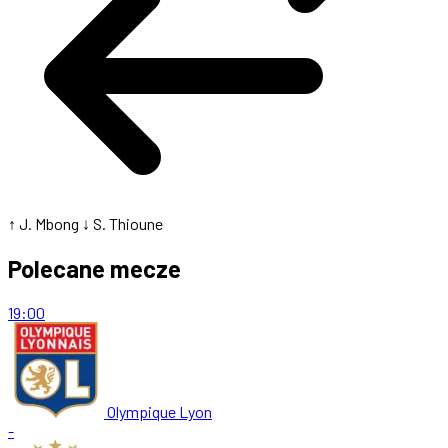
↑ J. Mbong
↓ S. Thioune
Polecane mecze
19:00
Olympique Lyon
-