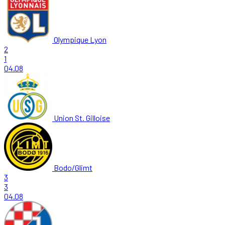
Olympique Lyon
2
1
04.08
Union St. Gilloise
Bodo/Glimt
3
3
04.08