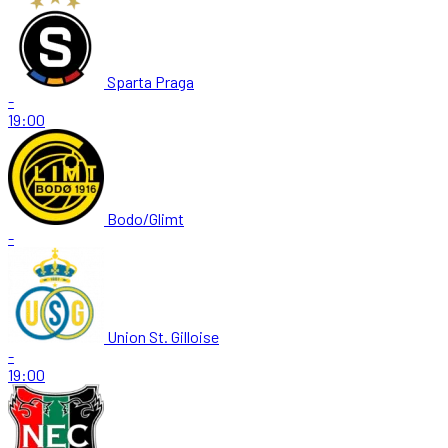
Sparta Praga
-
19:00
Bodo/Glimt
-
Union St. Gilloise
-
19:00