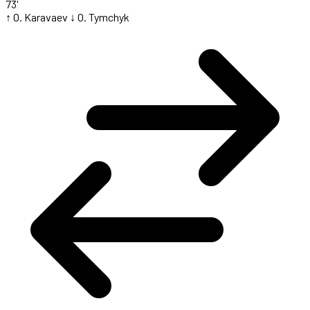
73'
↑ O. Karavaev
↓ O. Tymchyk