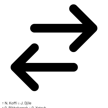
↑ N. Koffi
↓ J. Djile
↑ O. Pikhalyonok
↓ O. Yatsyk