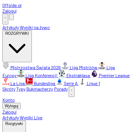
Offside
.
pl
Zaloguj
Artykuły
Wyniki na żywo
ROZGRYWKI
Mistrzostwa Świata 2026
Liga Mistrzów
Liga
Europy
Liga Konferencji
Ekstraklasa
Premier League
La Liga
Bundesliga
Serie A
Ligue 1
Skróty
Typy
Bukmacherzy
Porady
Konto
Wyloguj
Zaloguj
Artykuły
Wyniki Live
Rozgrywki