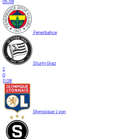
05.08
Fenerbahce
Sturm Graz
2
0
11.08
Olympique Lyon