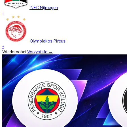
NEC Nijmegen
-
Olympiakos Pireus
-
Wiadomości
Wszystkie →