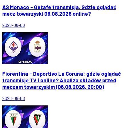
AS Monaco - Getafe transmisja. Gdzie oglądać
mecz towarzyski 06.08.2026 online?
2026-08-06
Fiorentina - Deportivo La Coruna: gdzie oglądać
transmisję TV i online? Analiza składów przed
meczem towarzyskim (06.08.2026, 20:00)
2026-08-06