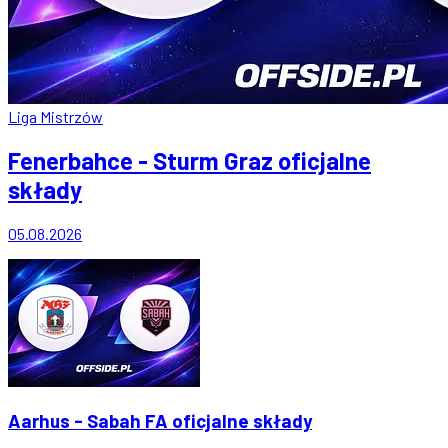
Liga Mistrzów
Fenerbahce - Sturm Graz oficjalne
składy
05.08.2026
Aarhus - Sabah FA oficjalne składy