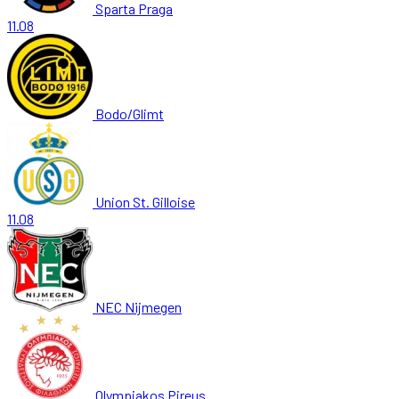
Sparta Praga
11.08
Bodo/Glimt
Union St. Gilloise
11.08
NEC Nijmegen
Olympiakos Pireus