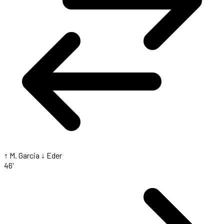
↑ M. Garcia
↓ Eder
46'