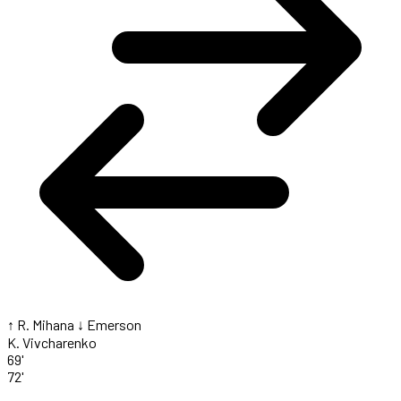
↑ R. Mihana
↓ Emerson
K. Vivcharenko
69'
72'