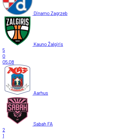
Dinamo Zagrzeb
Kauno Žalgiris
5
0
05.08
Aarhus
Sabah FA
2
1