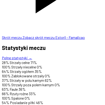
Skrót meczu
Zobacz skrót meczu Estoril - Famalicao
Statystyki meczu
Pełne statystyki →
28%
Strzały celne
71%
100%
Strzały niecelne
0%
64%
Strzały ogółem
35%
100%
Zablokowane strzały
0%
37%
Strzały w polu karnym
62%
100%
Strzały poza polem karnym
0%
63%
Faule
36%
66%
Rzuty rożne
33%
100%
Spalone
0%
54%
Posiadanie piłki
46%