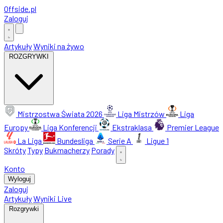
Offside
.
pl
Zaloguj
Artykuły
Wyniki na żywo
ROZGRYWKI
Mistrzostwa Świata 2026
Liga Mistrzów
Liga
Europy
Liga Konferencji
Ekstraklasa
Premier League
La Liga
Bundesliga
Serie A
Ligue 1
Skróty
Typy
Bukmacherzy
Porady
Konto
Wyloguj
Zaloguj
Artykuły
Wyniki Live
Rozgrywki