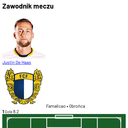
Zawodnik meczu
Justin De Haas
Famalicao
• Obrońca
1
8.2
Gole