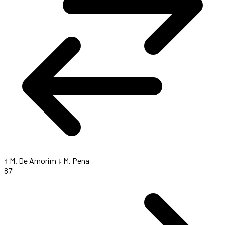
↑ M. De Amorim
↓ M. Pena
87'