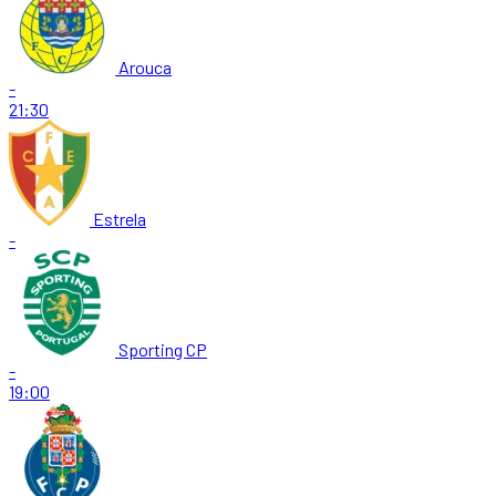
Arouca
-
21:30
Estrela
-
Sporting CP
-
19:00