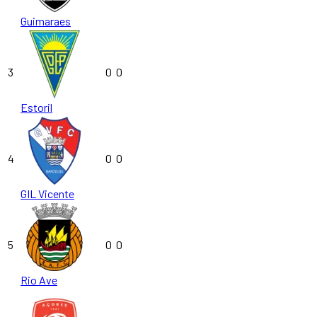
Guimaraes
3
0
0
Estoril
4
0
0
GIL Vicente
5
0
0
Rio Ave