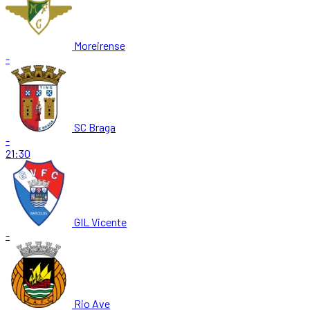
Moreirense
-
SC Braga
-
21:30
GIL Vicente
-
Rio Ave