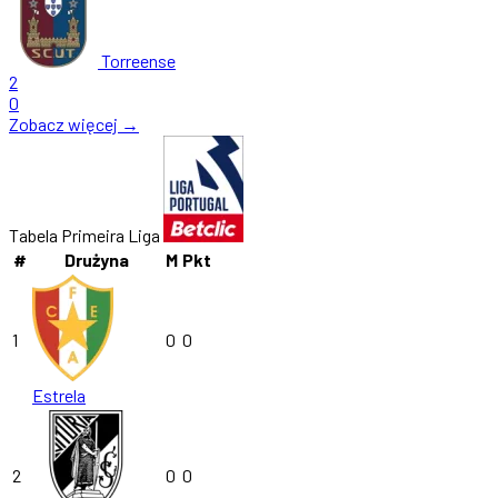
Torreense
2
0
Zobacz więcej →
Tabela Primeira Liga
#
Drużyna
M
Pkt
1
0
0
Estrela
2
0
0