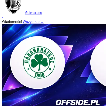
Guimaraes
-
Wiadomości
Wszystkie →