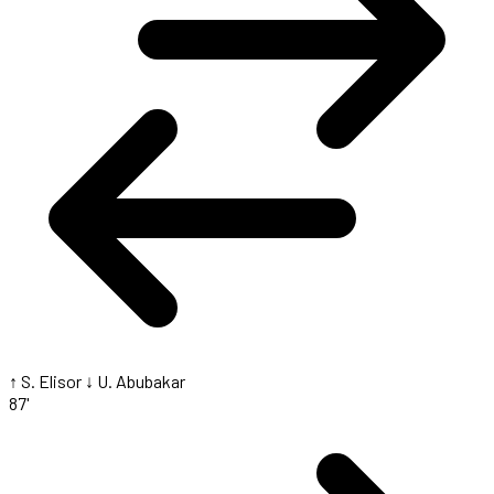
↑ S. Elisor
↓ U. Abubakar
87'