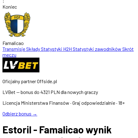
:
Koniec
Famalicao
Transmisje
Składy
Statystyki
H2H
Statystyki zawodników
Skrót
meczu
Oficjalny partner Offside.pl
LVBet — bonus do
4321 PLN
dla nowych graczy
Licencja Ministerstwa Finansów · Graj odpowiedzialnie · 18+
Odbierz bonus →
Estoril - Famalicao wynik