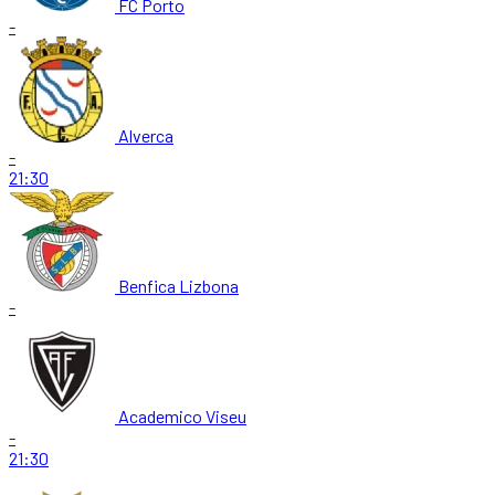
FC Porto
-
Alverca
-
21:30
Benfica Lizbona
-
Academico Viseu
-
21:30