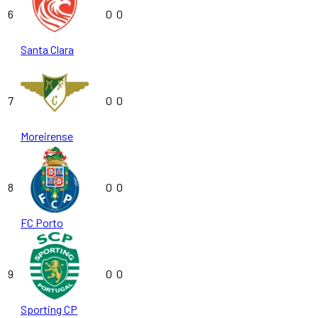
6
0
0
Santa Clara
7
0
0
Moreirense
8
0
0
FC Porto
9
0
0
Sporting CP