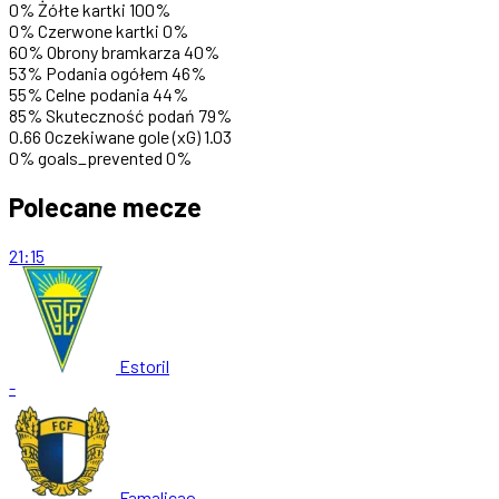
0%
Żółte kartki
100%
0%
Czerwone kartki
0%
60%
Obrony bramkarza
40%
53%
Podania ogółem
46%
55%
Celne podania
44%
85%
Skuteczność podań
79%
0.66
Oczekiwane gole (xG)
1.03
0%
goals_prevented
0%
Polecane mecze
21:15
Estoril
-
Famalicao