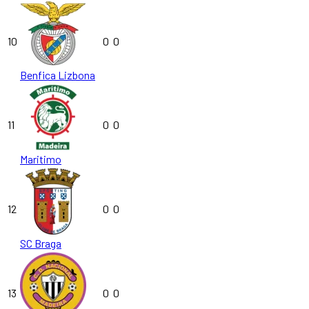
10
0
0
Benfica Lizbona
11
0
0
Maritimo
12
0
0
SC Braga
13
0
0