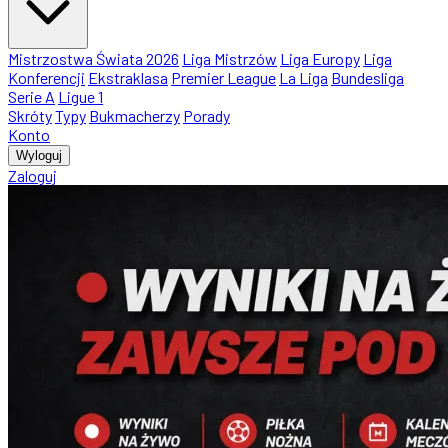
Mistrzostwa Świata 2026
Liga Mistrzów
Liga Europy
Liga
Konferencji
Ekstraklasa
Premier League
La Liga
Bundesliga
Serie A
Ligue 1
Skróty
Typy
Bukmacherzy
Porady
Konto
Wyloguj
Zaloguj