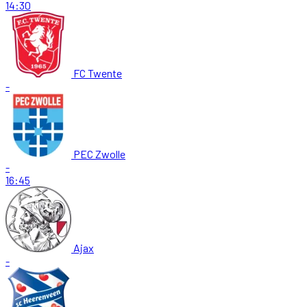
14:30
FC Twente
-
PEC Zwolle
-
16:45
Ajax
-