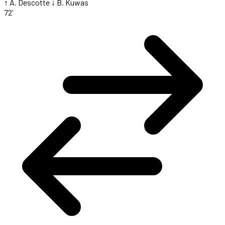
↑ A. Descotte
↓ B. Kuwas
72'