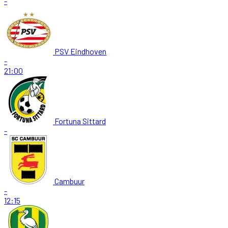
-
PSV Eindhoven
-
21:00
Fortuna Sittard
-
Cambuur
-
12:15