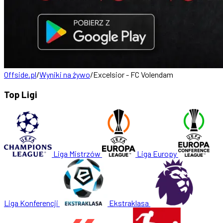
Offside.pl
/
Wyniki na żywo
/
Excelsior - FC Volendam
Top Ligi
Liga Mistrzów
Liga Europy
Liga Konferencji
Ekstraklasa