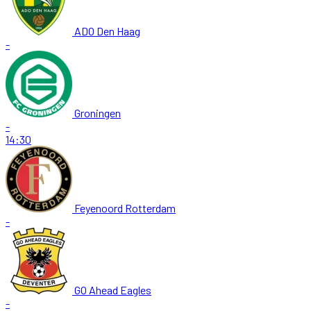
ADO Den Haag
-
Groningen
-
14:30
Feyenoord Rotterdam
-
GO Ahead Eagles
-