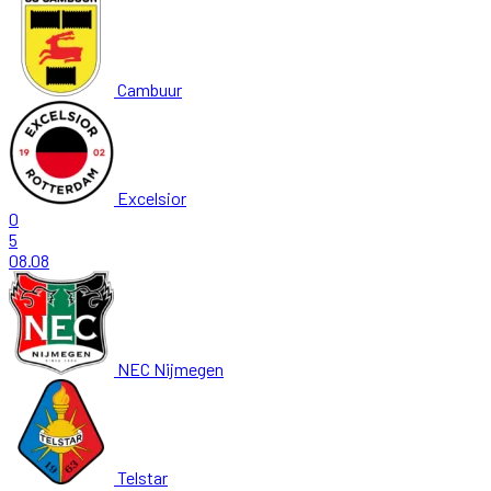
Cambuur
Excelsior
0
5
08.08
NEC Nijmegen
Telstar