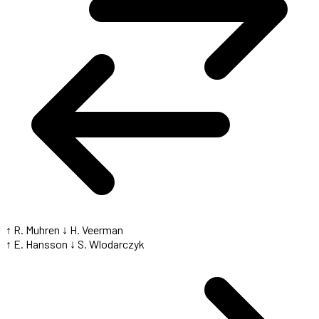
↑ R. Muhren
↓ H. Veerman
↑ E. Hansson
↓ S. Wlodarczyk