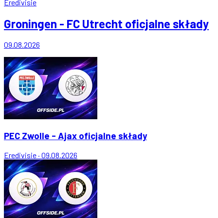
Eredivisie
Groningen - FC Utrecht oficjalne składy
09.08.2026
PEC Zwolle - Ajax oficjalne składy
Eredivisie
·
09.08.2026