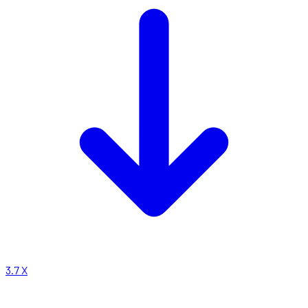
3.7
X