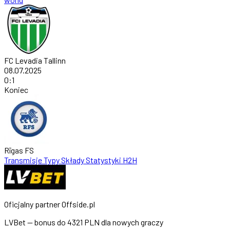
FC Levadia Tallinn
08.07.2025
0
:
1
Koniec
Rīgas FS
Transmisje
Typy
Składy
Statystyki
H2H
Oficjalny partner Offside.pl
LVBet — bonus do
4321 PLN
dla nowych graczy