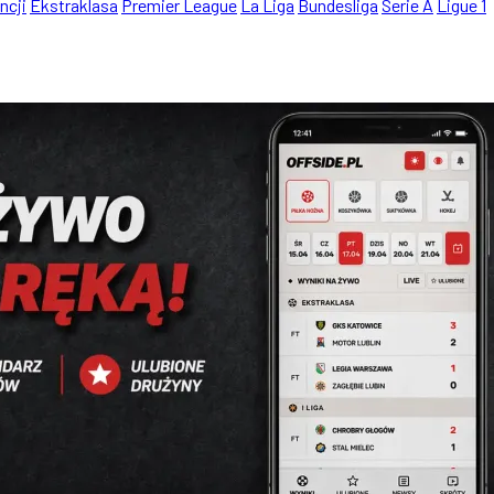
ncji
Ekstraklasa
Premier League
La Liga
Bundesliga
Serie A
Ligue 1