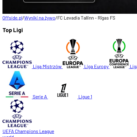
Offside.pl
/
Wyniki na żywo
/
FC Levadia Tallinn - Rīgas FS
Top Ligi
Liga Mistrzów
Liga Europy
Lig
Serie A
Ligue 1
UEFA Champions League
world