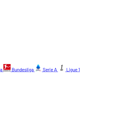
ga
Bundesliga
Serie A
Ligue 1