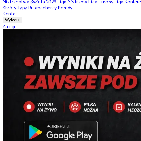
Mistrzostwa Świata 2026
Liga Mistrzów
Liga Europy
Liga Konfere
Skróty
Typy
Bukmacherzy
Porady
Konto
Wyloguj
Zaloguj