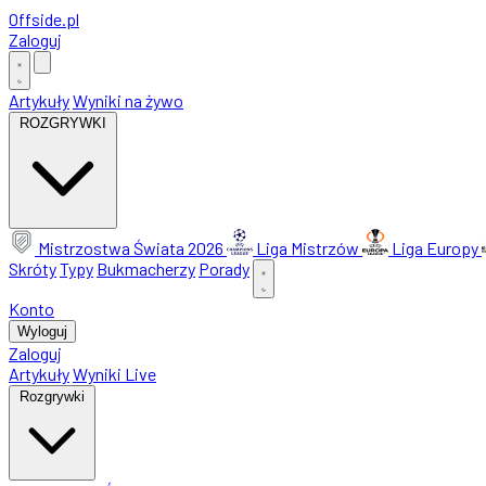
Offside
.
pl
Zaloguj
Artykuły
Wyniki na żywo
ROZGRYWKI
Mistrzostwa Świata 2026
Liga Mistrzów
Liga Europy
Skróty
Typy
Bukmacherzy
Porady
Konto
Wyloguj
Zaloguj
Artykuły
Wyniki Live
Rozgrywki