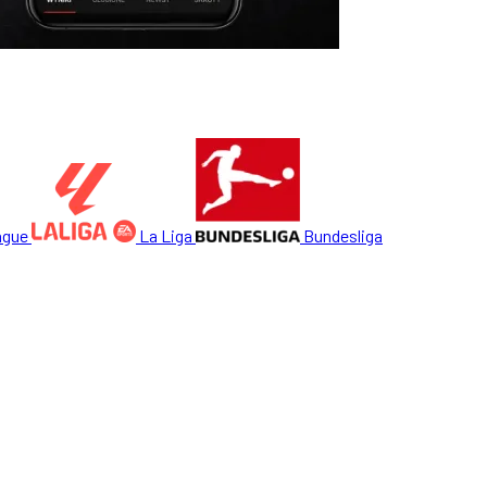
ague
La Liga
Bundesliga