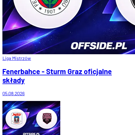
Liga Mistrzów
Fenerbahce - Sturm Graz oficjalne
składy
05.08.2026