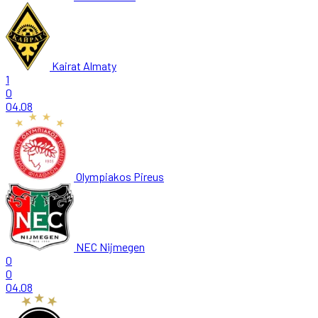
Kairat Almaty
1
0
04.08
Olympiakos Pireus
NEC Nijmegen
0
0
04.08