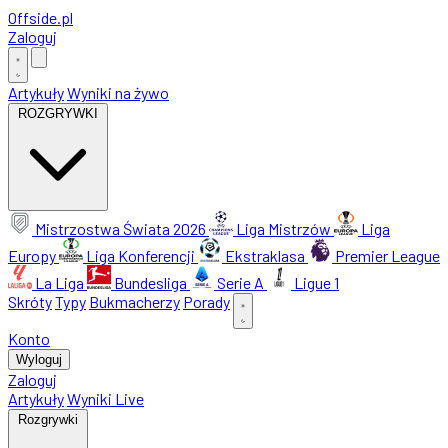
Offside
.
pl
Zaloguj
Artykuły
Wyniki na żywo
ROZGRYWKI
Mistrzostwa Świata 2026
Liga Mistrzów
Liga
Europy
Liga Konferencji
Ekstraklasa
Premier League
La Liga
Bundesliga
Serie A
Ligue 1
Skróty
Typy
Bukmacherzy
Porady
Konto
Wyloguj
Zaloguj
Artykuły
Wyniki Live
Rozgrywki