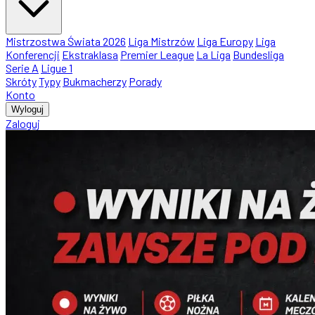
Mistrzostwa Świata 2026
Liga Mistrzów
Liga Europy
Liga
Konferencji
Ekstraklasa
Premier League
La Liga
Bundesliga
Serie A
Ligue 1
Skróty
Typy
Bukmacherzy
Porady
Konto
Wyloguj
Zaloguj