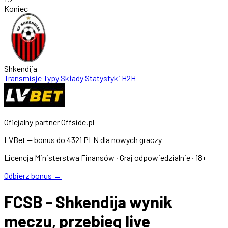
Koniec
Shkendija
Transmisje
Typy
Składy
Statystyki
H2H
Oficjalny partner Offside.pl
LVBet — bonus do
4321 PLN
dla nowych graczy
Licencja Ministerstwa Finansów · Graj odpowiedzialnie · 18+
Odbierz bonus →
FCSB - Shkendija wynik
meczu, przebieg live