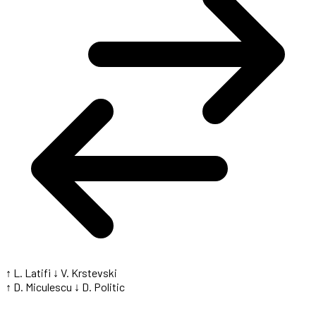
↑ L. Latifi
↓ V. Krstevski
↑ D. Miculescu
↓ D. Politic