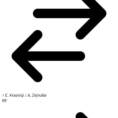
↑ E. Krasniqi
↓ A. Zejnullai
69'