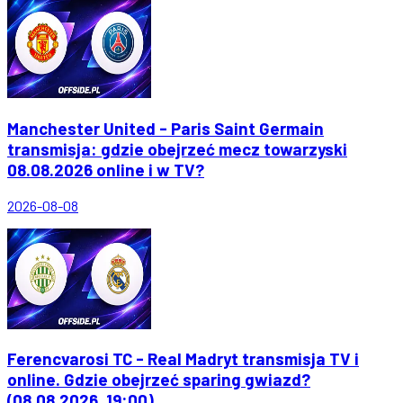
Manchester United - Paris Saint Germain
transmisja: gdzie obejrzeć mecz towarzyski
08.08.2026 online i w TV?
2026-08-08
Ferencvarosi TC - Real Madryt transmisja TV i
online. Gdzie obejrzeć sparing gwiazd?
(08.08.2026, 19:00)