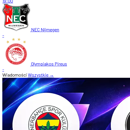
19:00
NEC Nijmegen
-
Olympiakos Pireus
-
Wiadomości
Wszystkie →