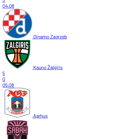
04.08
Dinamo Zagrzeb
Kauno Žalgiris
5
0
05.08
Aarhus