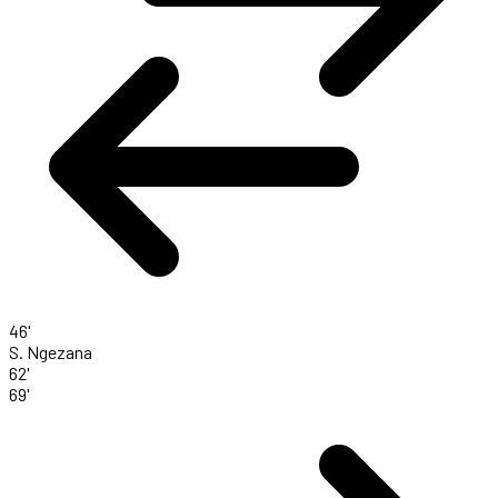
46'
S. Ngezana
62'
69'