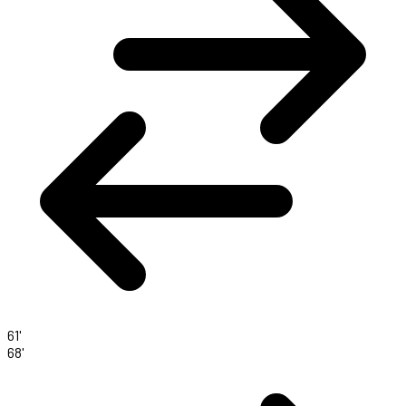
61'
68'