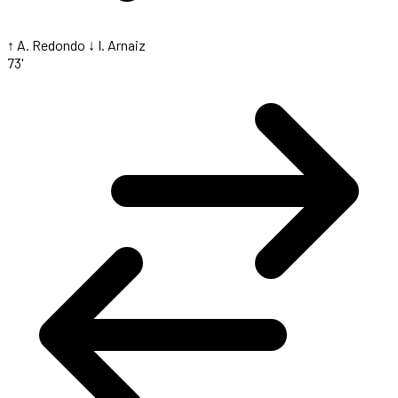
↑ A. Redondo
↓ I. Arnaiz
73'