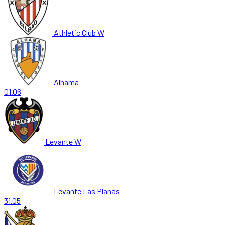
Athletic Club W
Alhama
01.06
Levante W
Levante Las Planas
31.05