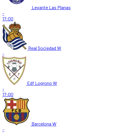
Levante Las Planas
-
17:00
Real Sociedad W
-
Edf Logrono W
-
17:00
Barcelona W
-