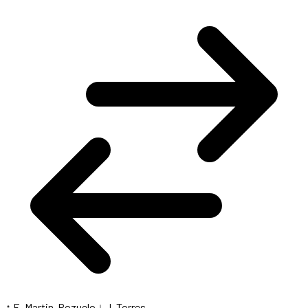
↑ E. Martin-Pozuelo
↓ J. Torres