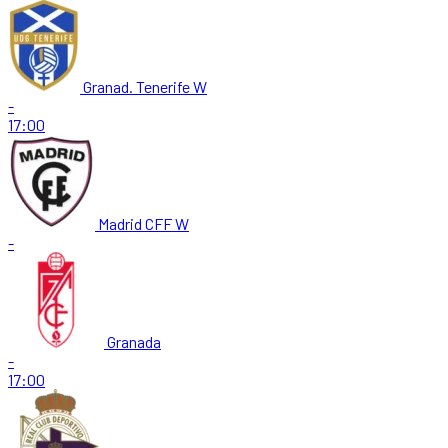
Granad. Tenerife W
-
17:00
Madrid CFF W
-
Granada
-
17:00