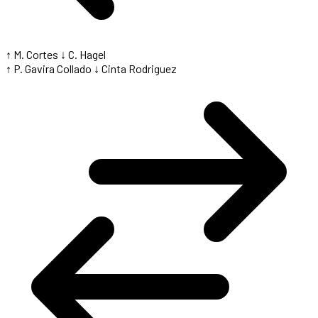
↑ M. Cortes
↓ C. Hagel
↑ P. Gavira Collado
↓ Cinta Rodriguez