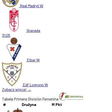
Real Madryt W
Granada
31.05
Eibar W
Edf Logrono W
Zobacz więcej →
Tabela Primera División Femenina
#
Drużyna
M
Pkt