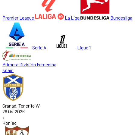
Premier League
La Liga
Bundesliga
Serie A
Ligue 1
Primera División Femenina
spain
Granad. Tenerife W
26.04.2026
:
Koniec