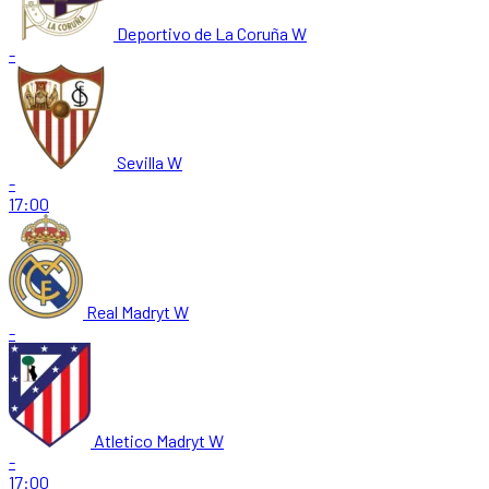
Deportivo de La Coruña W
-
Sevilla W
-
17:00
Real Madryt W
-
Atletico Madryt W
-
17:00