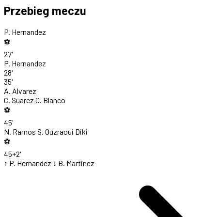
Przebieg meczu
P. Hernandez
⚽
27'
P. Hernandez
28'
35'
A. Alvarez
C. Suarez
C. Blanco
⚽
45'
N. Ramos
S. Ouzraoui Diki
⚽
45+2'
↑ P. Hernandez
↓ B. Martinez