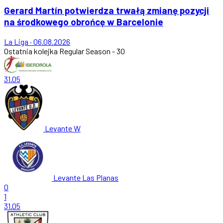
Gerard Martín potwierdza trwałą zmianę pozycji
na środkowego obrońcę w Barcelonie
La Liga
·
06.08.2026
Ostatnia kolejka
Regular Season - 30
31.05
Levante W
Levante Las Planas
0
1
31.05