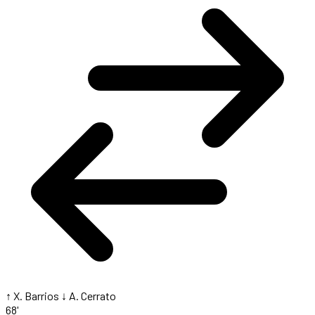
↑ X. Barrios
↓ A. Cerrato
68'