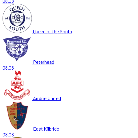
08.08
Queen of the South
Peterhead
08.08
Airdrie United
East Kilbride
08.08