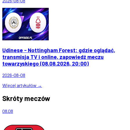
2026-08-08
Udinese - Nottingham Forest: gdzie oglądać,
transmisja TV i online, zapowiedź meczu
towarzyskiego (08.08.2026, 20:00)
2026-08-08
Więcej artykułów →
Skróty meczów
08.08