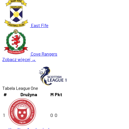
East Fife
Cove Rangers
Zobacz więcej →
Tabela League One
#
Drużyna
M
Pkt
1
0
0