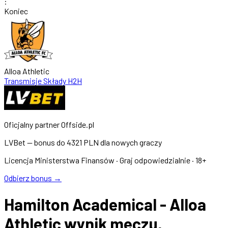
:
Koniec
Alloa Athletic
Transmisje
Składy
H2H
Oficjalny partner Offside.pl
LVBet — bonus do
4321 PLN
dla nowych graczy
Licencja Ministerstwa Finansów · Graj odpowiedzialnie · 18+
Odbierz bonus →
Hamilton Academical - Alloa
Athletic wynik meczu,