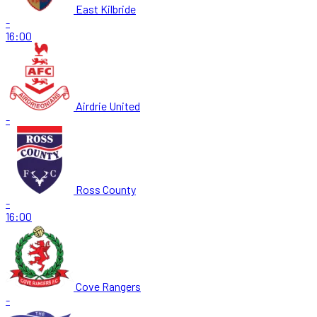
East Kilbride
-
16:00
Airdrie United
-
Ross County
-
16:00
Cove Rangers
-