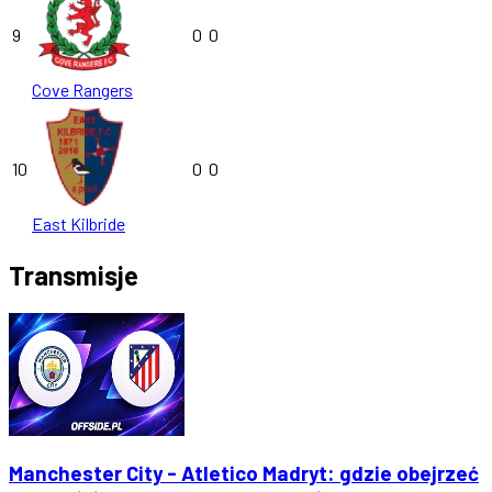
9
0
0
Cove Rangers
10
0
0
East Kilbride
Transmisje
Manchester City - Atletico Madryt: gdzie obejrzeć