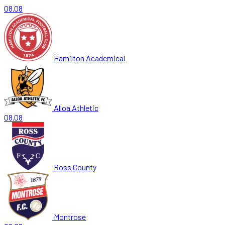
08.08
Hamilton Academical
Alloa Athletic
08.08
Ross County
Montrose