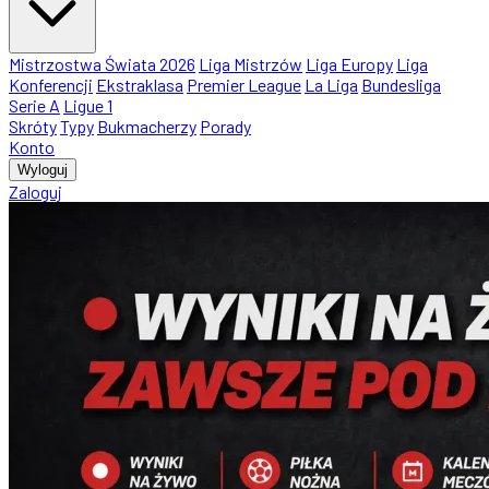
Mistrzostwa Świata 2026
Liga Mistrzów
Liga Europy
Liga
Konferencji
Ekstraklasa
Premier League
La Liga
Bundesliga
Serie A
Ligue 1
Skróty
Typy
Bukmacherzy
Porady
Konto
Wyloguj
Zaloguj