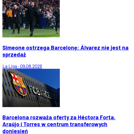
Simeone ostrzega Barcelonę: Álvarez nie jest na
sprzedaż
La Liga
·
09.08.2026
Barcelona rozważa oferty za Héctora Forta.
Araújo i Torres w centrum transferowych
doniesień