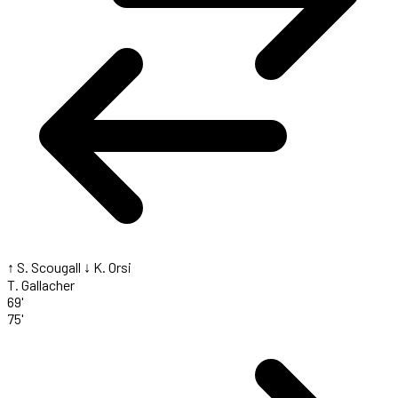
↑ S. Scougall
↓ K. Orsi
T. Gallacher
69'
75'