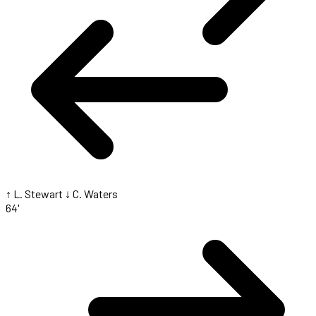
↑ L. Stewart
↓ C. Waters
64'