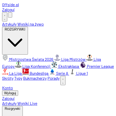
Offside
.
pl
Zaloguj
Artykuły
Wyniki na żywo
ROZGRYWKI
Mistrzostwa Świata 2026
Liga Mistrzów
Liga
Europy
Liga Konferencji
Ekstraklasa
Premier League
La Liga
Bundesliga
Serie A
Ligue 1
Skróty
Typy
Bukmacherzy
Porady
Konto
Wyloguj
Zaloguj
Artykuły
Wyniki Live
Rozgrywki