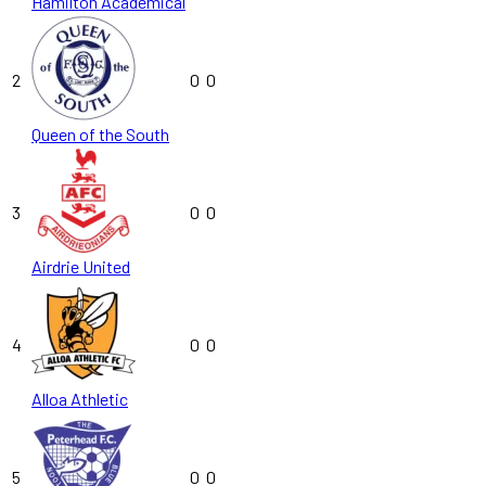
Hamilton Academical
2
0
0
Queen of the South
3
0
0
Airdrie United
4
0
0
Alloa Athletic
5
0
0