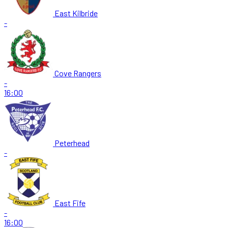
East Kilbride
-
Cove Rangers
-
16:00
Peterhead
-
East Fife
-
16:00