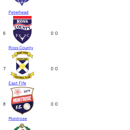
Peterhead
6
0
0
Ross County
7
0
0
East Fife
8
0
0
Montrose