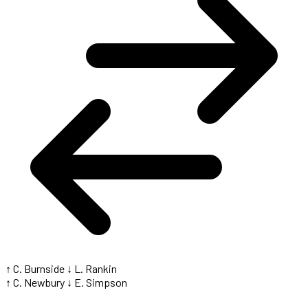
↑ C. Burnside
↓ L. Rankin
↑ C. Newbury
↓ E. Simpson