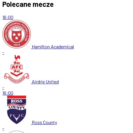
Polecane mecze
16:00
Hamilton Academical
-
Airdrie United
-
16:00
Ross County
-