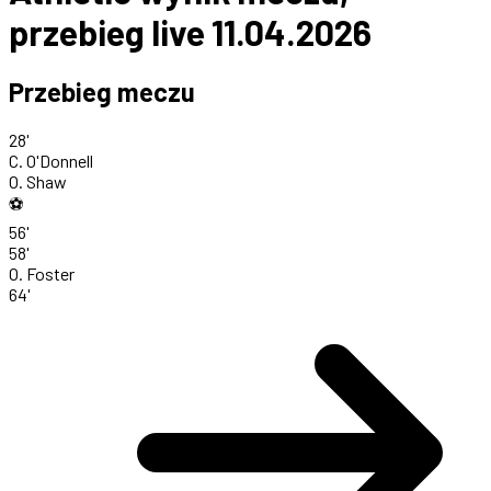
przebieg live 11.04.2026
Przebieg meczu
28'
C. O'Donnell
O. Shaw
⚽
56'
58'
O. Foster
64'