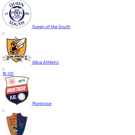
Queen of the South
-
Alloa Athletic
-
16:00
Montrose
-