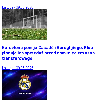
La Liga
·
09.08.2026
Barcelona pomija Casadó i Bardghjiego. Klub
planuje ich sprzedaż przed zamknięciem okna
transferowego
La Liga
·
09.08.2026