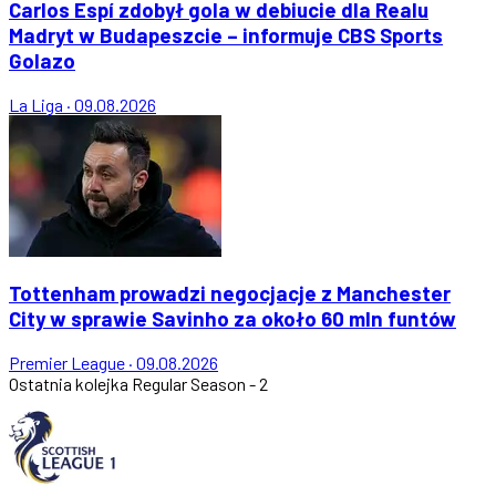
Carlos Espí zdobył gola w debiucie dla Realu
Madryt w Budapeszcie – informuje CBS Sports
Golazo
La Liga
·
09.08.2026
Tottenham prowadzi negocjacje z Manchester
City w sprawie Savinho za około 60 mln funtów
Premier League
·
09.08.2026
Ostatnia kolejka
Regular Season - 2