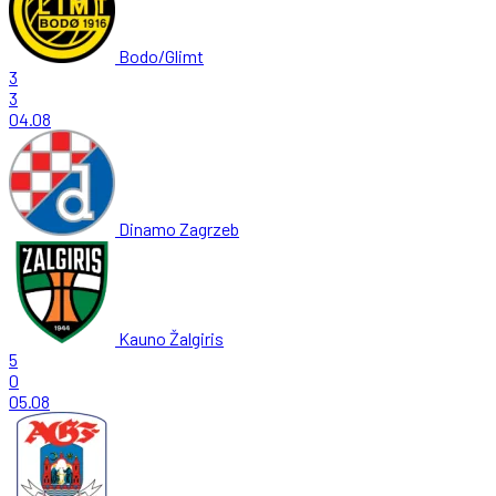
Bodo/Glimt
3
3
04.08
Dinamo Zagrzeb
Kauno Žalgiris
5
0
05.08