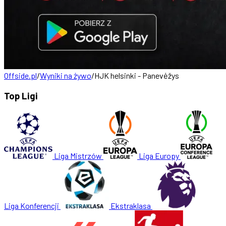
Offside.pl
/
Wyniki na żywo
/
HJK helsinki - Panevėžys
Top Ligi
Liga Mistrzów
Liga Europy
Liga Konferencji
Ekstraklasa