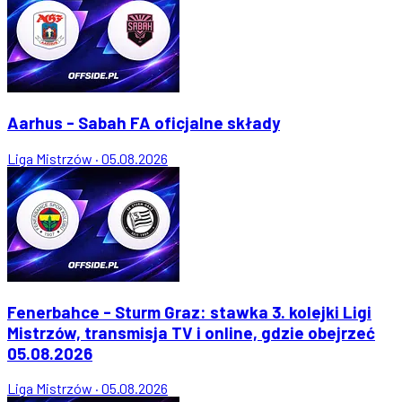
Aarhus - Sabah FA oficjalne składy
Liga Mistrzów
·
05.08.2026
Fenerbahce - Sturm Graz: stawka 3. kolejki Ligi
Mistrzów, transmisja TV i online, gdzie obejrzeć
05.08.2026
Liga Mistrzów
·
05.08.2026