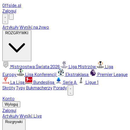
Offside
.
pl
Zaloguj
Artykuły
Wyniki na żywo
ROZGRYWKI
Mistrzostwa Świata 2026
Liga Mistrzów
Liga
Europy
Liga Konferencji
Ekstraklasa
Premier League
La Liga
Bundesliga
Serie A
Ligue 1
Skróty
Typy
Bukmacherzy
Porady
Konto
Wyloguj
Zaloguj
Artykuły
Wyniki Live
Rozgrywki