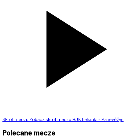
Skrót meczu
Zobacz skrót meczu HJK helsinki - Panevėžys
Polecane mecze