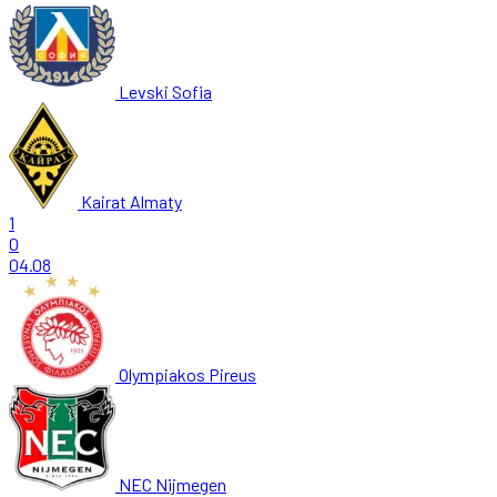
Levski Sofia
Kairat Almaty
1
0
04.08
Olympiakos Pireus
NEC Nijmegen