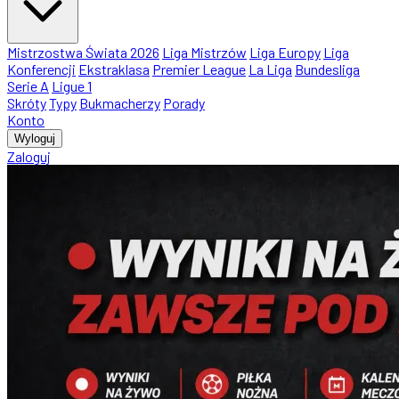
Mistrzostwa Świata 2026
Liga Mistrzów
Liga Europy
Liga
Konferencji
Ekstraklasa
Premier League
La Liga
Bundesliga
Serie A
Ligue 1
Skróty
Typy
Bukmacherzy
Porady
Konto
Wyloguj
Zaloguj