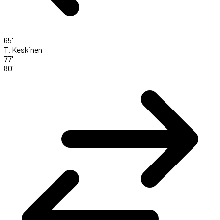
65'
T. Keskinen
77'
80'