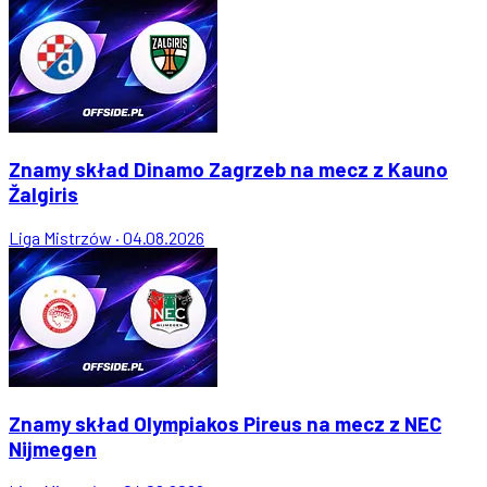
Znamy skład Dinamo Zagrzeb na mecz z Kauno
Žalgiris
Liga Mistrzów
·
04.08.2026
Znamy skład Olympiakos Pireus na mecz z NEC
Nijmegen