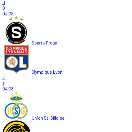
0
0
04.08
Sparta Praga
Olympique Lyon
2
1
04.08
Union St. Gilloise