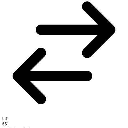
56'
65'