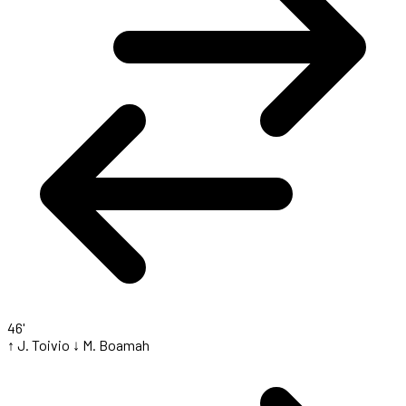
46'
↑ J. Toivio
↓ M. Boamah