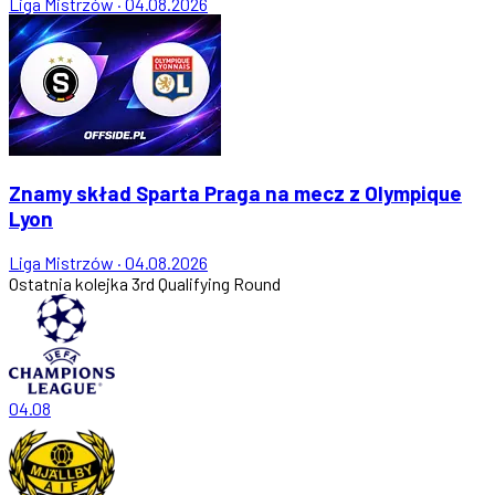
Liga Mistrzów
·
04.08.2026
Znamy skład Sparta Praga na mecz z Olympique
Lyon
Liga Mistrzów
·
04.08.2026
Ostatnia kolejka
3rd Qualifying Round
04.08