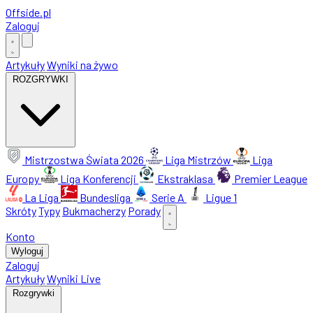
Offside
.
pl
Zaloguj
Artykuły
Wyniki na żywo
ROZGRYWKI
Mistrzostwa Świata 2026
Liga Mistrzów
Liga
Europy
Liga Konferencji
Ekstraklasa
Premier League
La Liga
Bundesliga
Serie A
Ligue 1
Skróty
Typy
Bukmacherzy
Porady
Konto
Wyloguj
Zaloguj
Artykuły
Wyniki Live
Rozgrywki