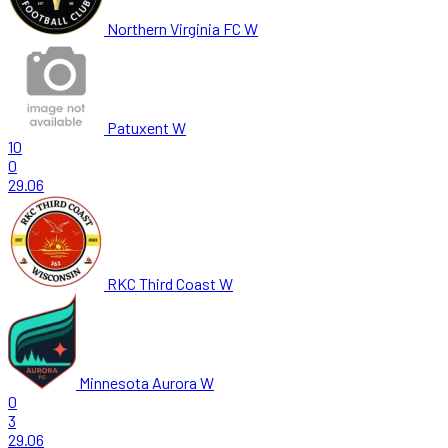
Northern Virginia FC W
Patuxent W
10
0
29.06
RKC Third Coast W
Minnesota Aurora W
0
3
29.06