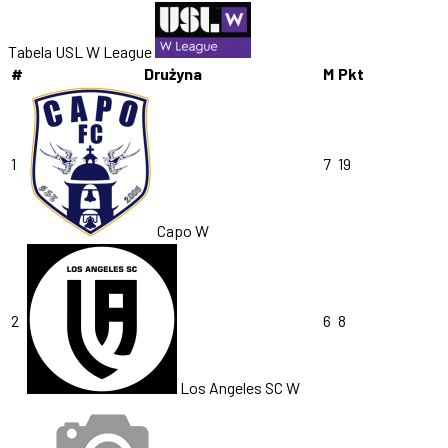
Tabela USL W League
#
Drużyna
M
Pkt
1
7
19
Capo W
2
6
8
Los Angeles SC W