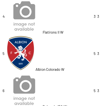
4
3
3
Flatirons II W
5
5
3
Albion Colorado W
6
5
3