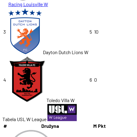
Racing Louisville W
3
5
10
Dayton Dutch Lions W
4
6
0
Toledo Villa W
Tabela USL W League
#
Drużyna
M
Pkt