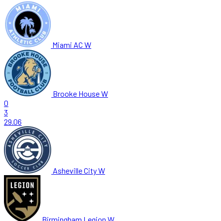
Miami AC W
Brooke House W
0
3
29.06
Asheville City W
Birmingham Legion W