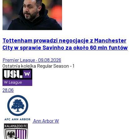
Tottenham prowadzi negocjacje z Manchester
City w sprawie Savinho za około 60 mln funtów
Premier League
·
09.08.2026
Ostatnia kolejka
Regular Season - 1
28.06
Ann Arbor W