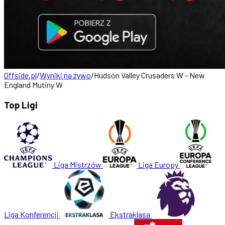
Offside.pl
/
Wyniki na żywo
/
Hudson Valley Crusaders W - New
England Mutiny W
Top Ligi
Liga Mistrzów
Liga Europy
Liga Konferencji
Ekstraklasa