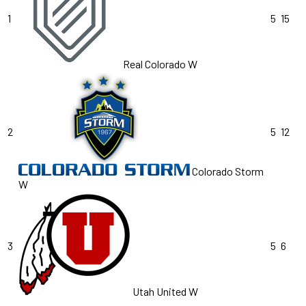
1
5
15
Real Colorado W
2
5
12
Colorado Storm
W
3
5
6
Utah United W