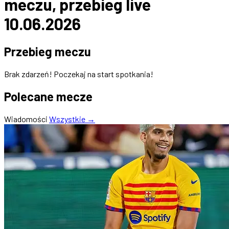
meczu, przebieg live
10.06.2026
Przebieg meczu
Brak zdarzeń! Poczekaj na start spotkania!
Polecane mecze
Wiadomości
Wszystkie →