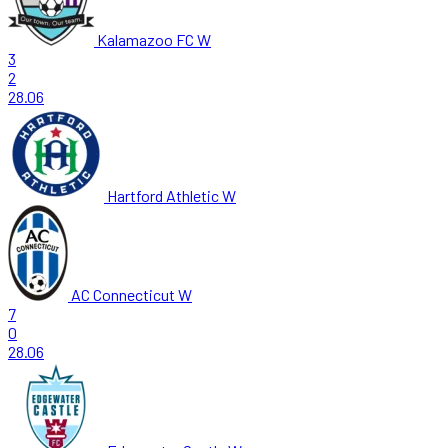
Kalamazoo FC W
3
2
28.06
Hartford Athletic W
AC Connecticut W
7
0
28.06