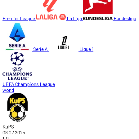
Premier League
La Liga
Bundesliga
Serie A
Ligue 1
UEFA Champions League
world
KuPS
08.07.2025
1
:
0