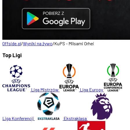
Offside.pl
/
Wyniki na żywo
/
KuPS - Milsami Orhei
Top Ligi
Liga Mistrzów
Liga Europy
Liga Konferencji
Ekstraklasa