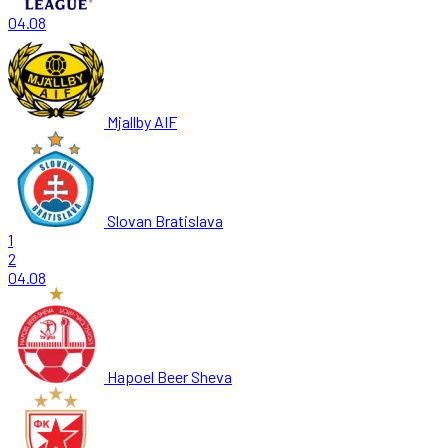
04.08
Mjallby AIF
Slovan Bratislava
1
2
04.08
Hapoel Beer Sheva