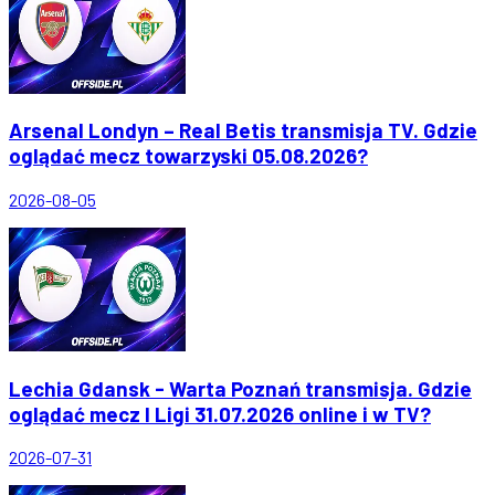
Arsenal Londyn – Real Betis transmisja TV. Gdzie
oglądać mecz towarzyski 05.08.2026?
2026-08-05
Lechia Gdansk - Warta Poznań transmisja. Gdzie
oglądać mecz I Ligi 31.07.2026 online i w TV?
2026-07-31