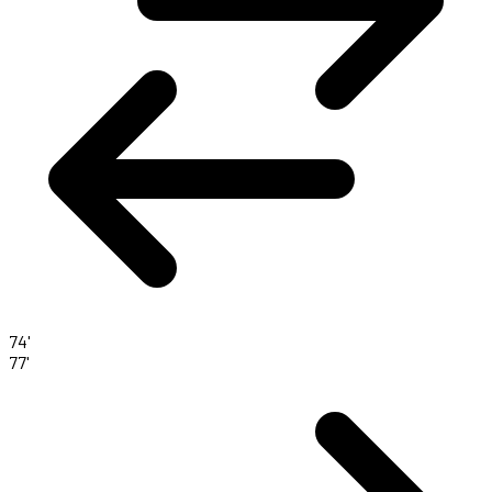
74'
77'