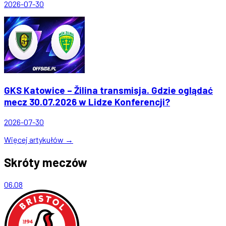
2026-07-30
GKS Katowice – Žilina transmisja. Gdzie oglądać
mecz 30.07.2026 w Lidze Konferencji?
2026-07-30
Więcej artykułów →
Skróty meczów
06.08