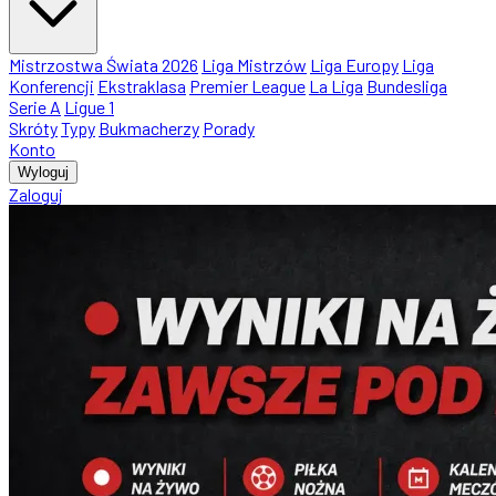
Mistrzostwa Świata 2026
Liga Mistrzów
Liga Europy
Liga
Konferencji
Ekstraklasa
Premier League
La Liga
Bundesliga
Serie A
Ligue 1
Skróty
Typy
Bukmacherzy
Porady
Konto
Wyloguj
Zaloguj