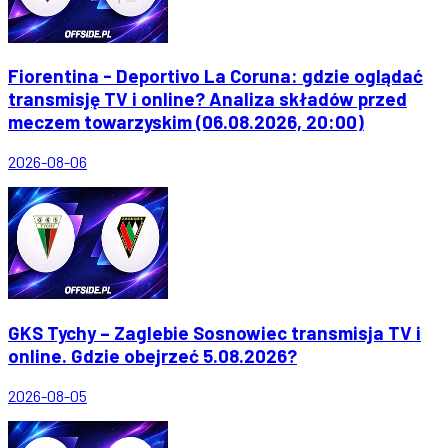
Fiorentina - Deportivo La Coruna: gdzie oglądać
transmisję TV i online? Analiza składów przed
meczem towarzyskim (06.08.2026, 20:00)
2026-08-06
GKS Tychy – Zaglebie Sosnowiec transmisja TV i
online. Gdzie obejrzeć 5.08.2026?
2026-08-05