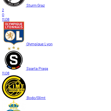
Sturm Graz
2
0
11.08
Olympique Lyon
Sparta Praga
11.08
Bodo/Glimt