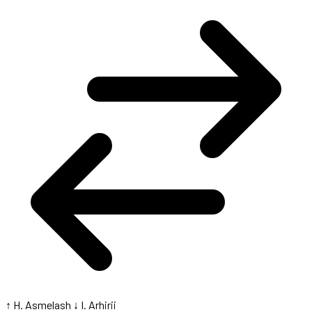
↑ H. Asmelash
↓ I. Arhirii