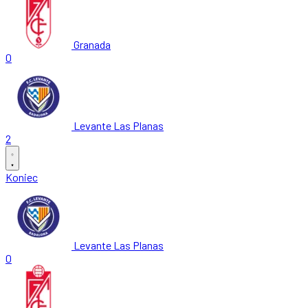
Granada
0
Levante Las Planas
2
Koniec
Levante Las Planas
0