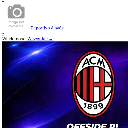
Deportivo Alavés
-
Wiadomości
Wszystkie →