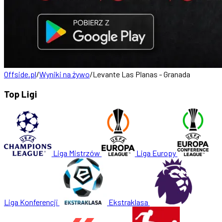
Offside.pl
/
Wyniki na żywo
/
Levante Las Planas - Granada
Top Ligi
Liga Mistrzów
Liga Europy
Liga Konferencji
Ekstraklasa