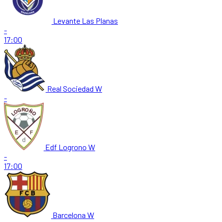
Levante Las Planas
-
17:00
Real Sociedad W
-
Edf Logrono W
-
17:00
Barcelona W