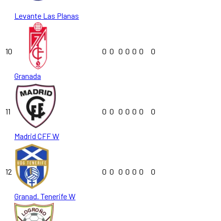
Levante Las Planas
10
0
0
0
0
0
0
0
Granada
11
0
0
0
0
0
0
0
Madrid CFF W
12
0
0
0
0
0
0
0
Granad. Tenerife W