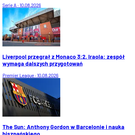
Serie A
·
10.08.2026
Liverpool przegrał z Monaco 3:2. Iraola: zespół
wymaga dalszych przygotowań
Premier League
·
10.08.2026
The Sun: Anthony Gordon w Barcelonie i nauka
hiszpańskiego