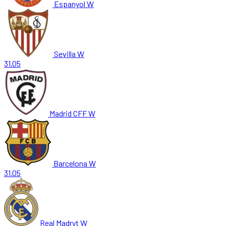
Espanyol W
Sevilla W
31.05
Madrid CFF W
Barcelona W
31.05
Real Madryt W