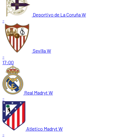
Deportivo de La Coruña W
-
Sevilla W
-
17:00
Real Madryt W
-
Atletico Madryt W
-