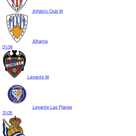
Athletic Club W
Alhama
01.06
Levante W
Levante Las Planas
31.05