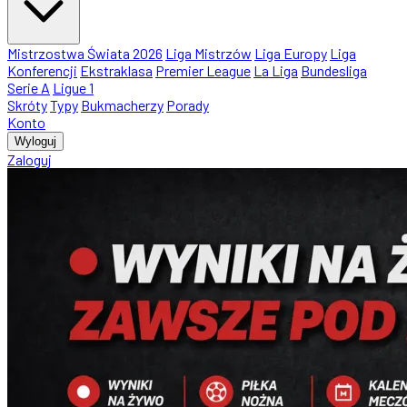
Mistrzostwa Świata 2026
Liga Mistrzów
Liga Europy
Liga
Konferencji
Ekstraklasa
Premier League
La Liga
Bundesliga
Serie A
Ligue 1
Skróty
Typy
Bukmacherzy
Porady
Konto
Wyloguj
Zaloguj