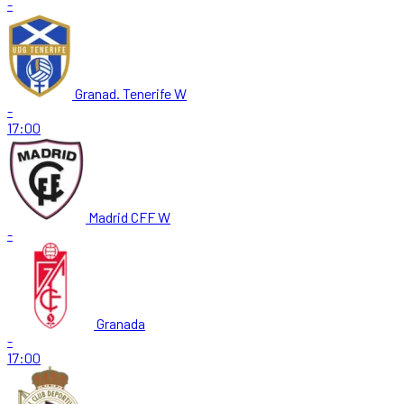
-
Granad. Tenerife W
-
17:00
Madrid CFF W
-
Granada
-
17:00