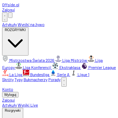
Offside
.
pl
Zaloguj
Artykuły
Wyniki na żywo
ROZGRYWKI
Mistrzostwa Świata 2026
Liga Mistrzów
Liga
Europy
Liga Konferencji
Ekstraklasa
Premier League
La Liga
Bundesliga
Serie A
Ligue 1
Skróty
Typy
Bukmacherzy
Porady
Konto
Wyloguj
Zaloguj
Artykuły
Wyniki Live
Rozgrywki