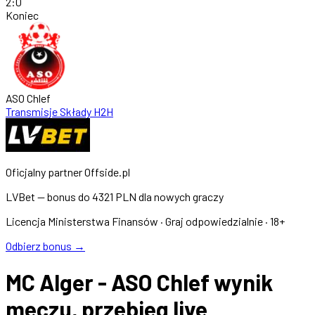
2
:
0
Koniec
ASO Chlef
Transmisje
Składy
H2H
Oficjalny partner Offside.pl
LVBet — bonus do
4321 PLN
dla nowych graczy
Licencja Ministerstwa Finansów · Graj odpowiedzialnie · 18+
Odbierz bonus →
MC Alger - ASO Chlef wynik
meczu, przebieg live