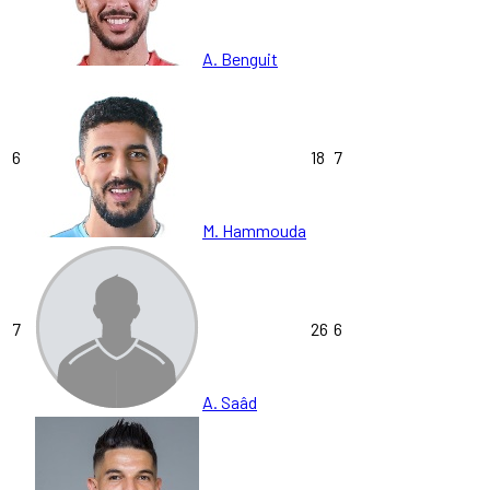
A. Benguit
6
18
7
M. Hammouda
7
26
6
A. Saâd