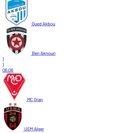
Oued Akbou
Ben Aknoun
1
1
06.06
MC Oran
USM Alger