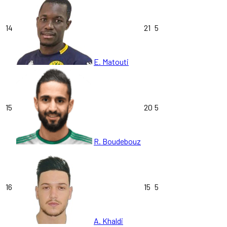
14
21
5
E. Matouti
15
20
5
R. Boudebouz
16
15
5
A. Khaldi