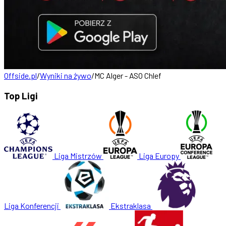
Offside.pl
/
Wyniki na żywo
/
MC Alger - ASO Chlef
Top Ligi
Liga Mistrzów
Liga Europy
Liga Konferencji
Ekstraklasa