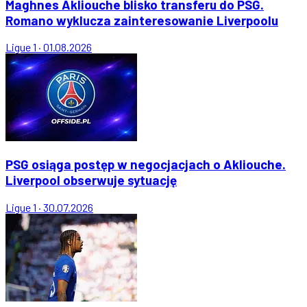
Maghnes Akliouche blisko transferu do PSG.
Romano wyklucza zainteresowanie Liverpoolu
Ligue 1
·
01.08.2026
PSG osiąga postęp w negocjacjach o Akliouche.
Liverpool obserwuje sytuację
Ligue 1
·
30.07.2026