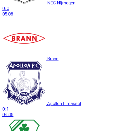
NEC Nijmegen
0:0
05.08
Brann
Apollon Limassol
0:1
04.08