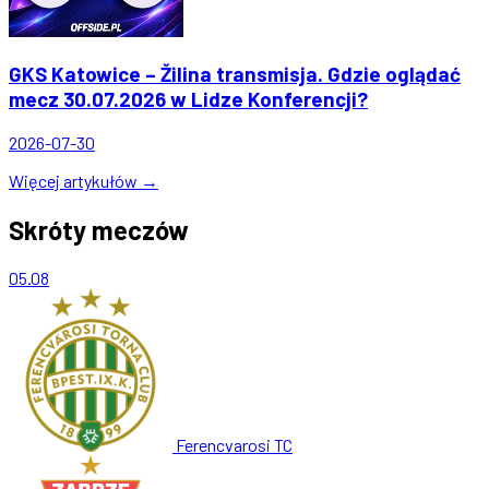
GKS Katowice – Žilina transmisja. Gdzie oglądać
mecz 30.07.2026 w Lidze Konferencji?
2026-07-30
Więcej artykułów →
Skróty meczów
05.08
Ferencvarosi TC