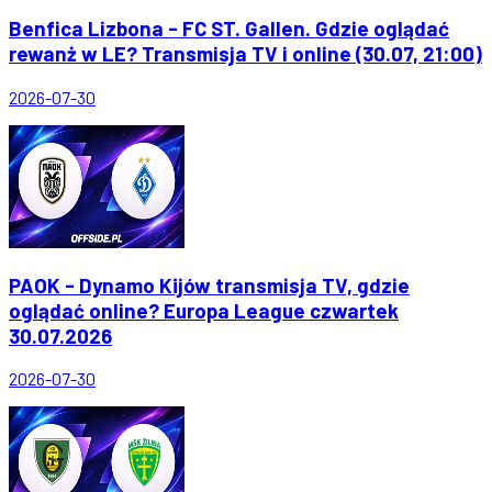
Benfica Lizbona - FC ST. Gallen. Gdzie oglądać
rewanż w LE? Transmisja TV i online (30.07, 21:00)
2026-07-30
PAOK - Dynamo Kijów transmisja TV, gdzie
oglądać online? Europa League czwartek
30.07.2026
2026-07-30