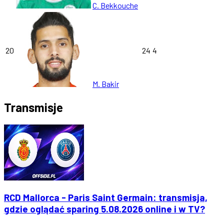
C. Bekkouche
20
24
4
M. Bakir
Transmisje
RCD Mallorca - Paris Saint Germain: transmisja,
gdzie oglądać sparing 5.08.2026 online i w TV?