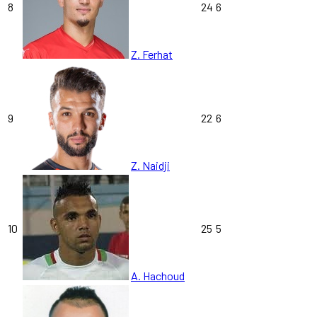
8
24
6
Z. Ferhat
9
22
6
Z. Naidji
10
25
5
A. Hachoud