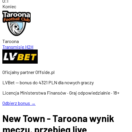
0
:
1
Koniec
Taroona
Transmisje
H2H
Oficjalny partner Offside.pl
LVBet — bonus do
4321 PLN
dla nowych graczy
Licencja Ministerstwa Finansów · Graj odpowiedzialnie · 18+
Odbierz bonus →
New Town - Taroona wynik
meczu, przebieg live