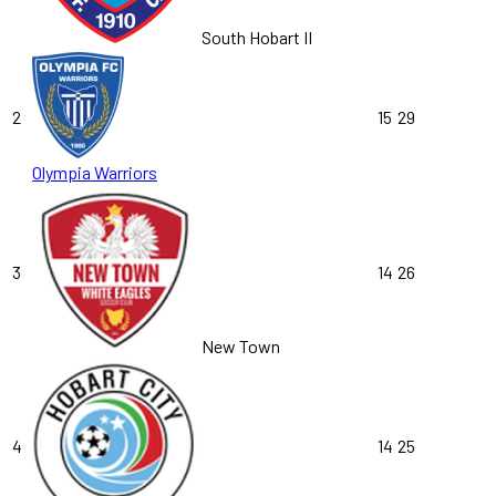
South Hobart II
2
15
29
Olympia Warriors
3
14
26
New Town
4
14
25