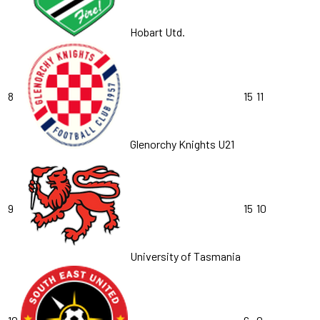
Hobart Utd.
8
15
11
Glenorchy Knights U21
9
15
10
University of Tasmania