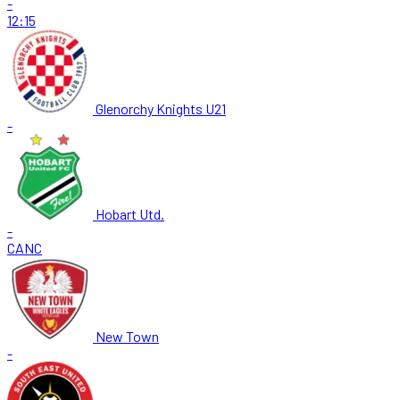
-
12:15
Glenorchy Knights U21
-
Hobart Utd.
-
CANC
New Town
-