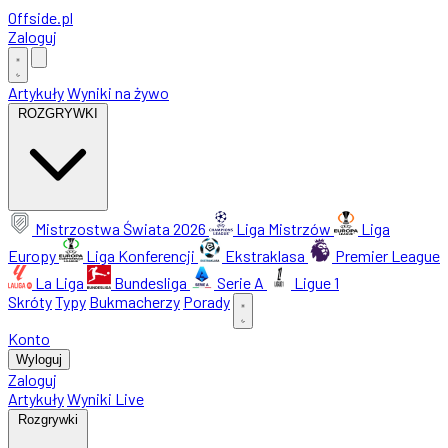
Offside
.
pl
Zaloguj
Artykuły
Wyniki na żywo
ROZGRYWKI
Mistrzostwa Świata 2026
Liga Mistrzów
Liga
Europy
Liga Konferencji
Ekstraklasa
Premier League
La Liga
Bundesliga
Serie A
Ligue 1
Skróty
Typy
Bukmacherzy
Porady
Konto
Wyloguj
Zaloguj
Artykuły
Wyniki Live
Rozgrywki