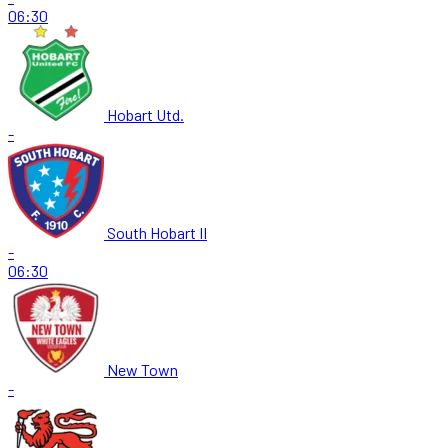
06:30
Hobart Utd.
-
South Hobart II
-
06:30
New Town
-