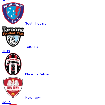
South Hobart II
Taroona
01.08
Clarence Zebras II
New Town
02.08