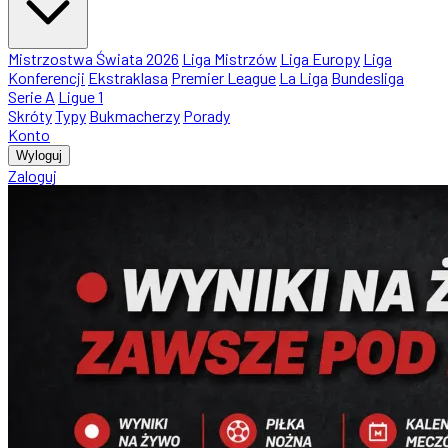
Mistrzostwa Świata 2026
Liga Mistrzów
Liga Europy
Liga
Konferencji
Ekstraklasa
Premier League
La Liga
Bundesliga
Serie A
Ligue 1
Skróty
Typy
Bukmacherzy
Porady
Konto
Wyloguj
Zaloguj