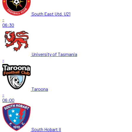
South East Utd. U21
-
06:30
University of Tasmania
-
Taroona
-
06:00
South Hobart II