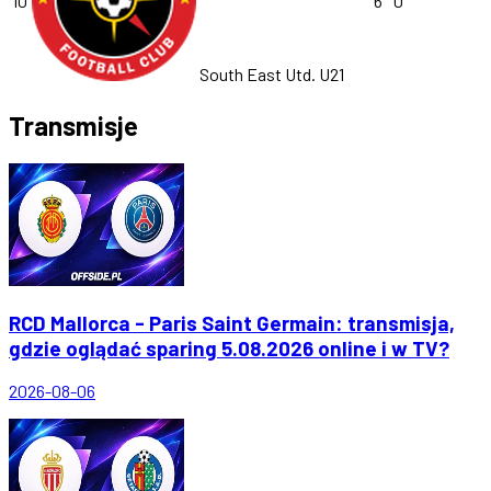
10
6
0
South East Utd. U21
Transmisje
RCD Mallorca - Paris Saint Germain: transmisja,
gdzie oglądać sparing 5.08.2026 online i w TV?
2026-08-06