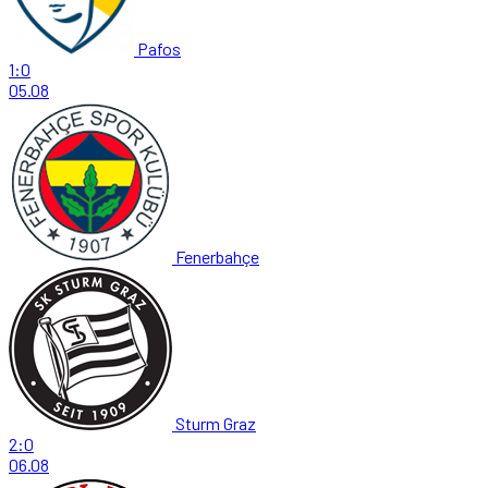
Pafos
1:0
05.08
Fenerbahçe
Sturm Graz
2:0
06.08