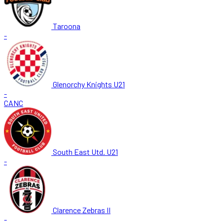
Taroona
-
Glenorchy Knights U21
-
CANC
South East Utd. U21
-
Clarence Zebras II
-