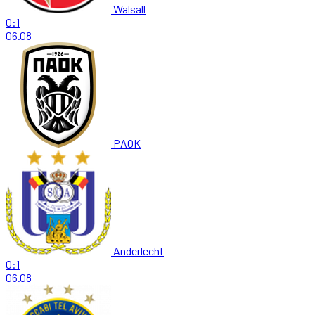
Walsall
0:1
06.08
PAOK
Anderlecht
0:1
06.08