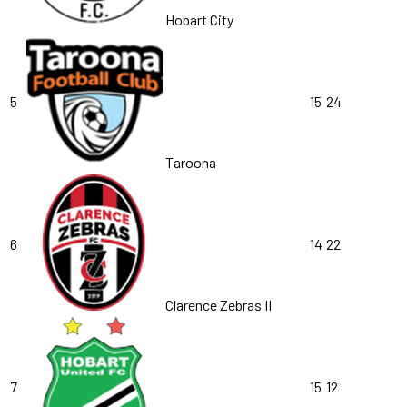
Hobart City
5
15
24
Taroona
6
14
22
Clarence Zebras II
7
15
12