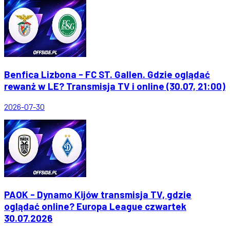
Benfica Lizbona - FC ST. Gallen. Gdzie oglądać
rewanż w LE? Transmisja TV i online (30.07, 21:00)
2026-07-30
PAOK - Dynamo Kijów transmisja TV, gdzie
oglądać online? Europa League czwartek
30.07.2026