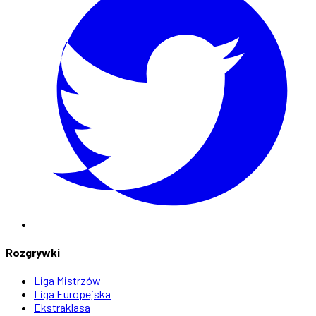
Rozgrywki
Liga Mistrzów
Liga Europejska
Ekstraklasa