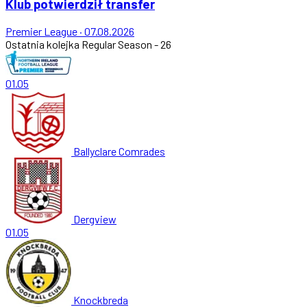
Klub potwierdził transfer
Premier League
·
07.08.2026
Ostatnia kolejka
Regular Season - 26
01.05
Ballyclare Comrades
Dergview
01.05
Knockbreda