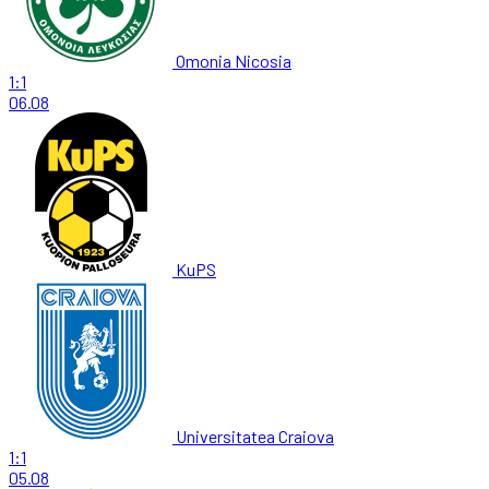
Omonia Nicosia
1:1
06.08
KuPS
Universitatea Craiova
1:1
05.08