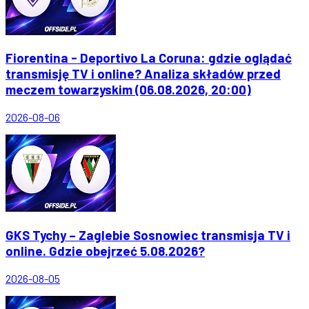
Fiorentina - Deportivo La Coruna: gdzie oglądać
transmisję TV i online? Analiza składów przed
meczem towarzyskim (06.08.2026, 20:00)
2026-08-06
GKS Tychy – Zaglebie Sosnowiec transmisja TV i
online. Gdzie obejrzeć 5.08.2026?
2026-08-05