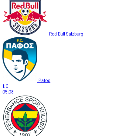
Red Bull Salzburg
Pafos
1:0
05.08