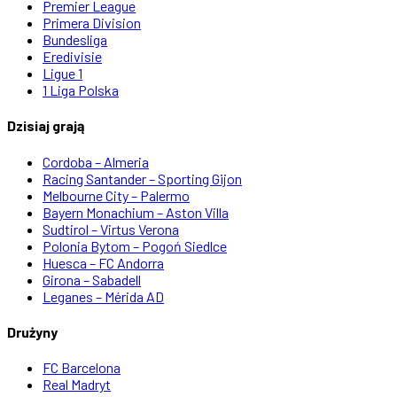
Premier League
Primera Division
Bundesliga
Eredivisie
Ligue 1
1 Liga Polska
Dzisiaj grają
Cordoba – Almeria
Racing Santander – Sporting Gijon
Melbourne City – Palermo
Bayern Monachium – Aston Villa
Sudtirol – Virtus Verona
Polonia Bytom – Pogoń Siedlce
Huesca – FC Andorra
Girona – Sabadell
Leganes – Mérida AD
Drużyny
FC Barcelona
Real Madryt