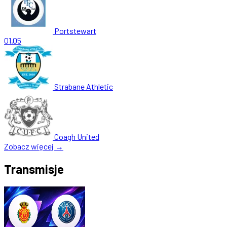
Portstewart
01.05
Strabane Athletic
Coagh United
Zobacz więcej →
Transmisje