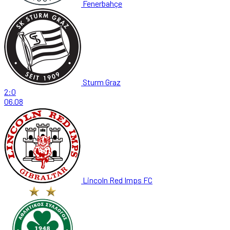
Fenerbahçe
Sturm Graz
2:0
06.08
Lincoln Red Imps FC