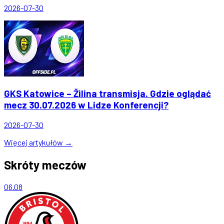
2026-07-30
GKS Katowice – Žilina transmisja. Gdzie oglądać
mecz 30.07.2026 w Lidze Konferencji?
2026-07-30
Więcej artykułów →
Skróty meczów
06.08