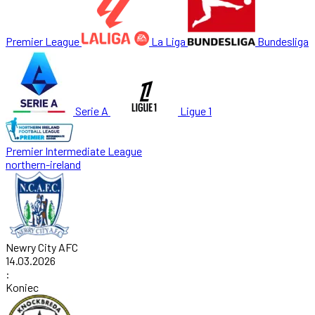
Premier League
La Liga
Bundesliga
Serie A
Ligue 1
Premier Intermediate League
northern-ireland
Newry City AFC
14.03.2026
:
Koniec