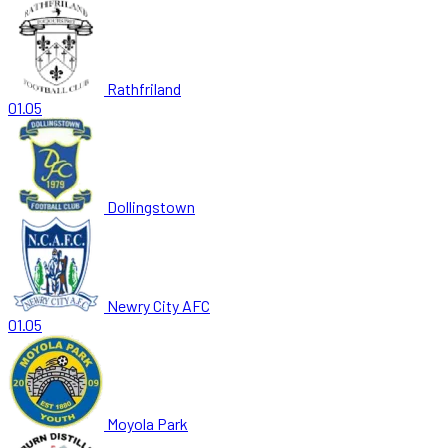
Rathfriland
01.05
Dollingstown
Newry City AFC
01.05
Moyola Park