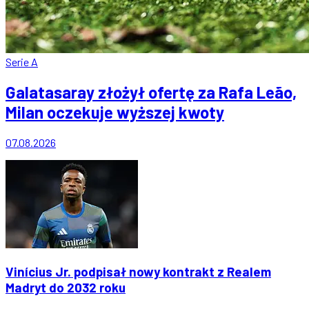
Serie A
Galatasaray złożył ofertę za Rafa Leão,
Milan oczekuje wyższej kwoty
07.08.2026
Vinícius Jr. podpisał nowy kontrakt z Realem
Madryt do 2032 roku