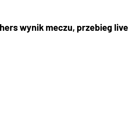
ers wynik meczu, przebieg live