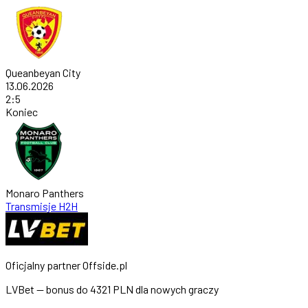
Queanbeyan City
13.06.2026
2
:
5
Koniec
Monaro Panthers
Transmisje
H2H
Oficjalny partner Offside.pl
LVBet — bonus do
4321 PLN
dla nowych graczy