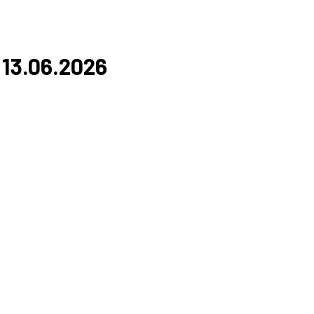
 13.06.2026