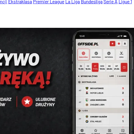
ncji
Ekstraklasa
Premier League
La Liga
Bundesliga
Serie A
Ligue 1