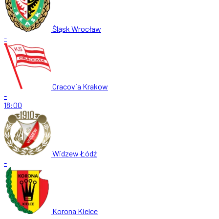
Śląsk Wrocław
-
Cracovia Krakow
-
18:00
Widzew Łódź
-
Korona Kielce