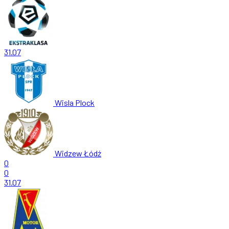
31.07
Wisla Plock
Widzew Łódź
0
0
31.07