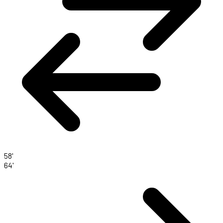
58'
64'