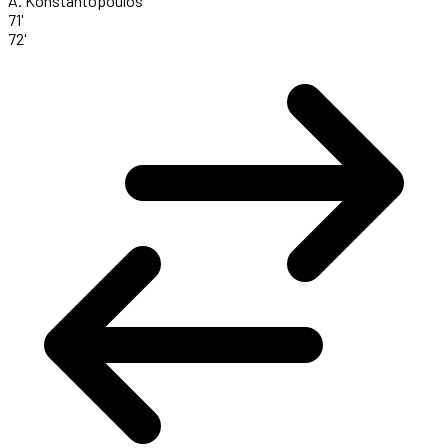
A. Konstantopoulos
71'
72'