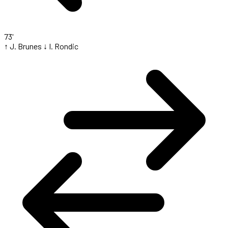
73'
↑ J. Brunes
↓ I. Rondic