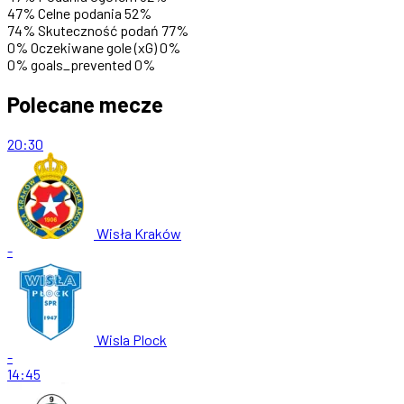
47%
Celne podania
52%
74%
Skuteczność podań
77%
0%
Oczekiwane gole (xG)
0%
0%
goals_prevented
0%
Polecane mecze
20:30
Wisła Kraków
-
Wisla Plock
-
14:45