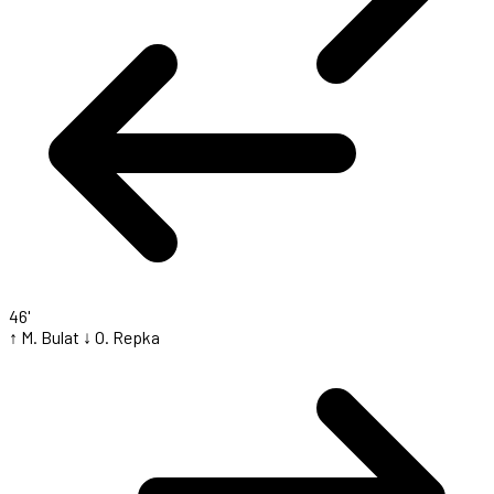
46'
↑ M. Bulat
↓ O. Repka