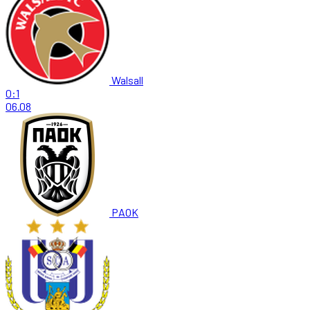
Walsall
0:1
06.08
PAOK