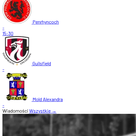
Penrhyncoch
-
15:30
Guilsfield
-
Mold Alexandra
-
Wiadomości
Wszystkie →