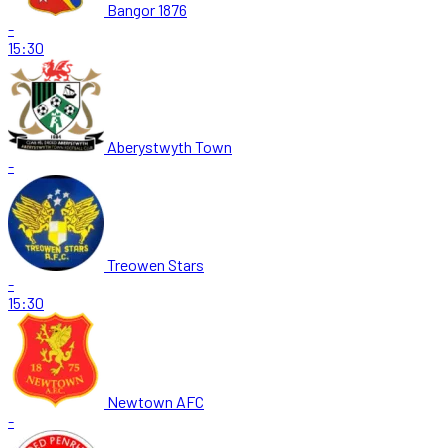
Bangor 1876
-
15:30
Aberystwyth Town
-
Treowen Stars
-
15:30
Newtown AFC
-