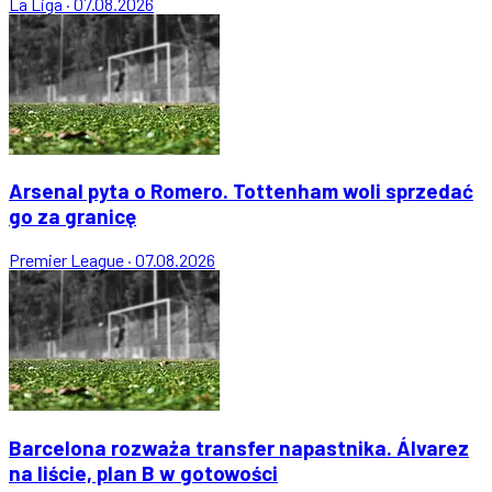
La Liga
·
07.08.2026
Arsenal pyta o Romero. Tottenham woli sprzedać
go za granicę
Premier League
·
07.08.2026
Barcelona rozważa transfer napastnika. Álvarez
na liście, plan B w gotowości