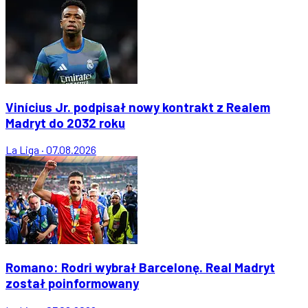
Vinícius Jr. podpisał nowy kontrakt z Realem
Madryt do 2032 roku
La Liga
·
07.08.2026
Romano: Rodri wybrał Barcelonę. Real Madryt
został poinformowany