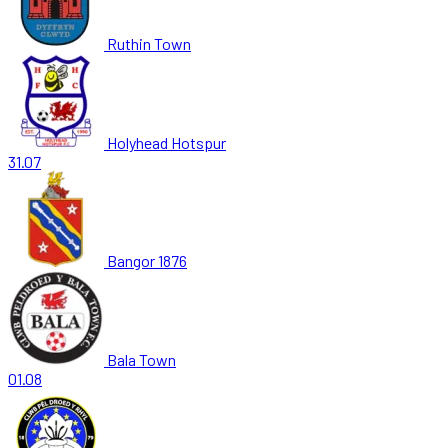
Ruthin Town
Holyhead Hotspur
31.07
Bangor 1876
Bala Town
01.08