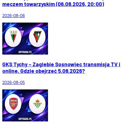
meczem towarzyskim (06.08.2026, 20:00)
2026-08-06
GKS Tychy – Zaglebie Sosnowiec transmisja TV i
online. Gdzie obejrzeć 5.08.2026?
2026-08-05