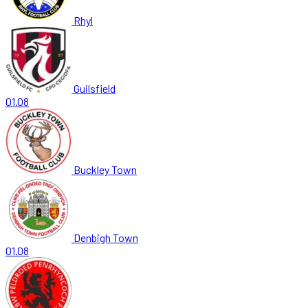
Rhyl
Guilsfield
01.08
Buckley Town
Denbigh Town
01.08