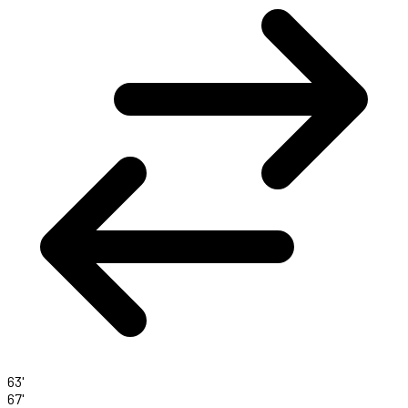
63'
67'