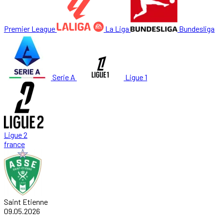
Premier League
La Liga
Bundesliga
Serie A
Ligue 1
Ligue 2
france
Saint Etienne
09.05.2026