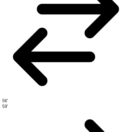
56'
59'