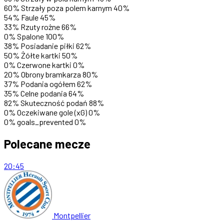
60%
Strzały poza polem karnym
40%
54%
Faule
45%
33%
Rzuty rożne
66%
0%
Spalone
100%
38%
Posiadanie piłki
62%
50%
Żółte kartki
50%
0%
Czerwone kartki
0%
20%
Obrony bramkarza
80%
37%
Podania ogółem
62%
35%
Celne podania
64%
82%
Skuteczność podań
88%
0%
Oczekiwane gole (xG)
0%
0%
goals_prevented
0%
Polecane mecze
20:45
Montpellier