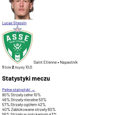
Lucas Stassin
Saint Etienne
• Napastnik
1
2
10.0
Gole
Asysty
Statystyki meczu
Pełne statystyki →
90%
Strzały celne
10%
46%
Strzały niecelne
53%
57%
Strzały ogółem
42%
40%
Zablokowane strzały
60%
56%
Strzały w polu karnym
43%