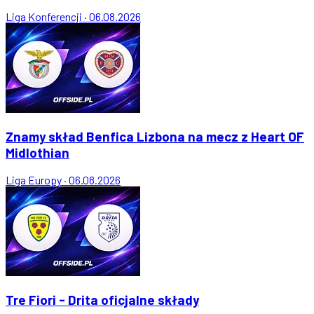
Liga Konferencji
·
06.08.2026
Znamy skład Benfica Lizbona na mecz z Heart OF
Midlothian
Liga Europy
·
06.08.2026
Tre Fiori - Drita oficjalne składy