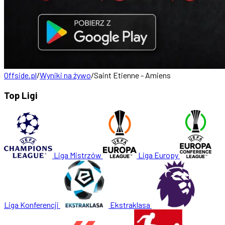
Offside.pl
/
Wyniki na żywo
/
Saint Etienne - Amiens
Top Ligi
Liga Mistrzów
Liga Europy
Liga Konferencji
Ekstraklasa