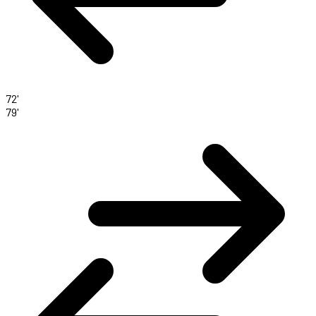
72'
79'