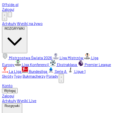
Offside
.
pl
Zaloguj
Artykuły
Wyniki na żywo
ROZGRYWKI
Mistrzostwa Świata 2026
Liga Mistrzów
Liga
Europy
Liga Konferencji
Ekstraklasa
Premier League
La Liga
Bundesliga
Serie A
Ligue 1
Skróty
Typy
Bukmacherzy
Porady
Konto
Wyloguj
Zaloguj
Artykuły
Wyniki Live
Rozgrywki