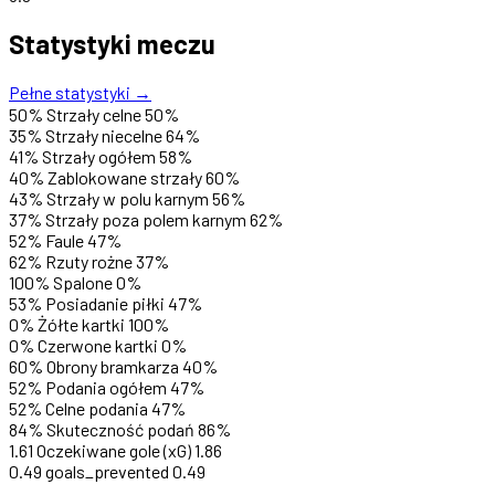
Statystyki meczu
Pełne statystyki →
50%
Strzały celne
50%
35%
Strzały niecelne
64%
41%
Strzały ogółem
58%
40%
Zablokowane strzały
60%
43%
Strzały w polu karnym
56%
37%
Strzały poza polem karnym
62%
52%
Faule
47%
62%
Rzuty rożne
37%
100%
Spalone
0%
53%
Posiadanie piłki
47%
0%
Żółte kartki
100%
0%
Czerwone kartki
0%
60%
Obrony bramkarza
40%
52%
Podania ogółem
47%
52%
Celne podania
47%
84%
Skuteczność podań
86%
1.61
Oczekiwane gole (xG)
1.86
0.49
goals_prevented
0.49