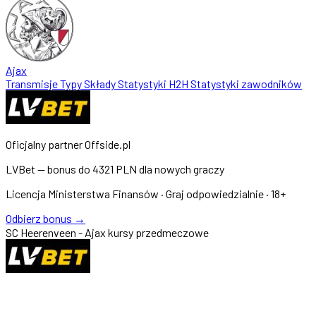
Ajax
Transmisje
Typy
Składy
Statystyki
H2H
Statystyki zawodników
Oficjalny partner Offside.pl
LVBet — bonus do
4321 PLN
dla nowych graczy
Licencja Ministerstwa Finansów · Graj odpowiedzialnie · 18+
Odbierz bonus →
SC Heerenveen - Ajax kursy przedmeczowe