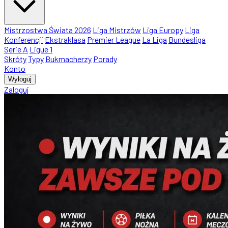
Mistrzostwa Świata 2026
Liga Mistrzów
Liga Europy
Liga
Konferencji
Ekstraklasa
Premier League
La Liga
Bundesliga
Serie A
Ligue 1
Skróty
Typy
Bukmacherzy
Porady
Konto
Wyloguj
Zaloguj