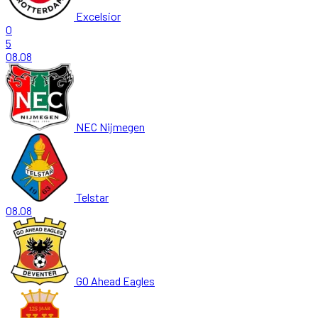
Excelsior
0
5
08.08
NEC Nijmegen
Telstar
08.08
GO Ahead Eagles