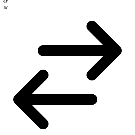
83'
85'