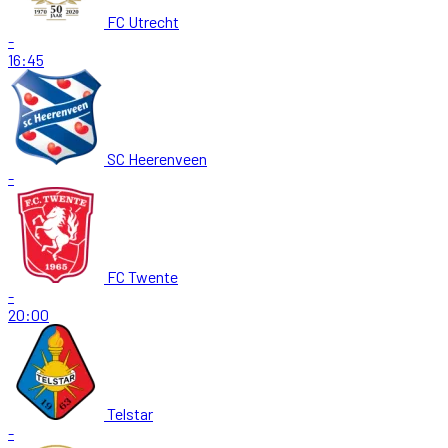
FC Utrecht
-
16:45
SC Heerenveen
-
FC Twente
-
20:00
Telstar
-