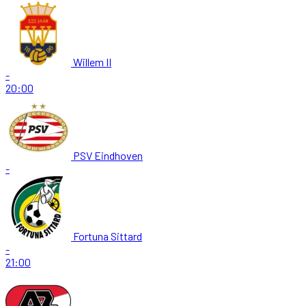
Willem II
-
20:00
PSV Eindhoven
-
Fortuna Sittard
-
21:00