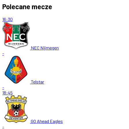
Polecane mecze
16:30
NEC Nijmegen
-
Telstar
-
18:45
GO Ahead Eagles
-