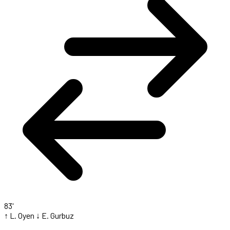
83'
↑ L. Oyen
↓ E. Gurbuz