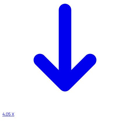
4.05
X