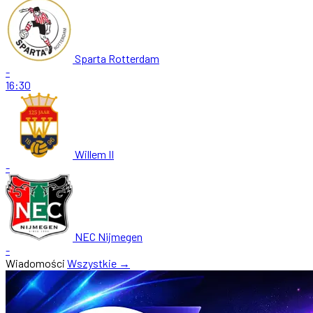
Sparta Rotterdam
-
16:30
Willem II
-
NEC Nijmegen
-
Wiadomości
Wszystkie →