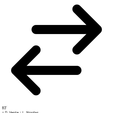
83'
↑ D. Vente
↓ L. Nordas