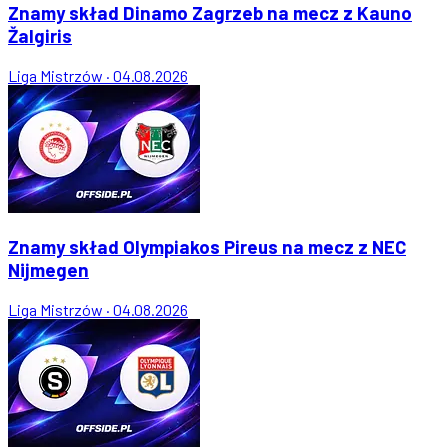
Znamy skład Dinamo Zagrzeb na mecz z Kauno
Žalgiris
Liga Mistrzów
·
04.08.2026
Znamy skład Olympiakos Pireus na mecz z NEC
Nijmegen
Liga Mistrzów
·
04.08.2026