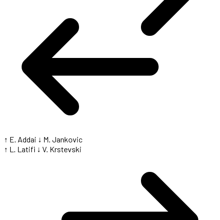
↑ E. Addai
↓ M. Jankovic
↑ L. Latifi
↓ V. Krstevski