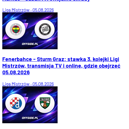
Liga Mistrzów
·
05.08.2026
Fenerbahce - Sturm Graz: stawka 3. kolejki Ligi
Mistrzów, transmisja TV i online, gdzie obejrzeć
05.08.2026
Liga Mistrzów
·
05.08.2026