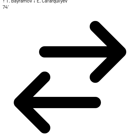
↑ T. Bayramov
↓ E. Cafarquliyev
74'