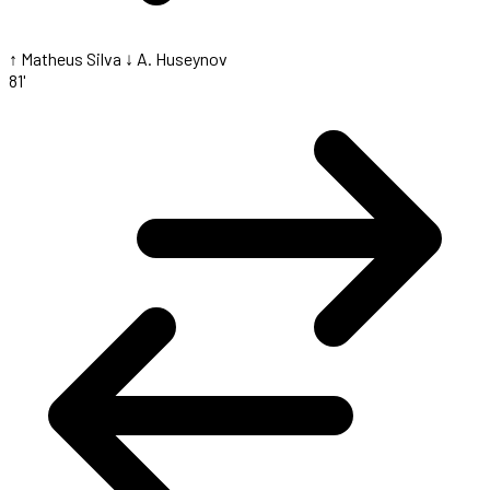
↑ Matheus Silva
↓ A. Huseynov
81'