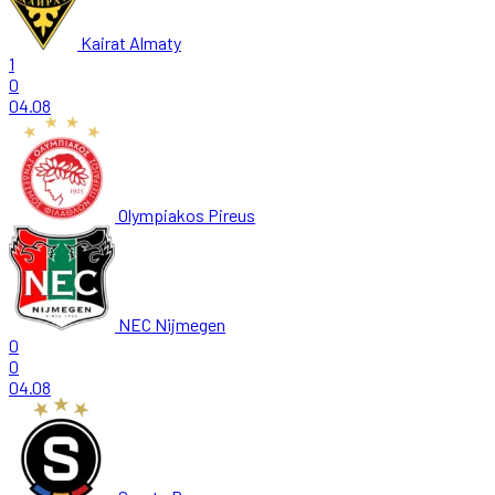
Kairat Almaty
1
0
04.08
Olympiakos Pireus
NEC Nijmegen
0
0
04.08