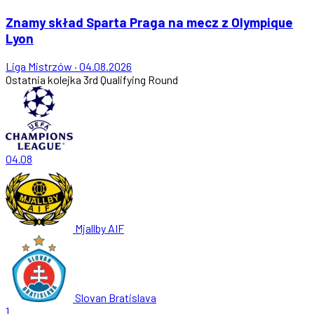
Znamy skład Sparta Praga na mecz z Olympique
Lyon
Liga Mistrzów
·
04.08.2026
Ostatnia kolejka
3rd Qualifying Round
04.08
Mjallby AIF
Slovan Bratislava
1