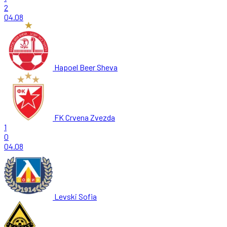
2
04.08
Hapoel Beer Sheva
FK Crvena Zvezda
1
0
04.08
Levski Sofia