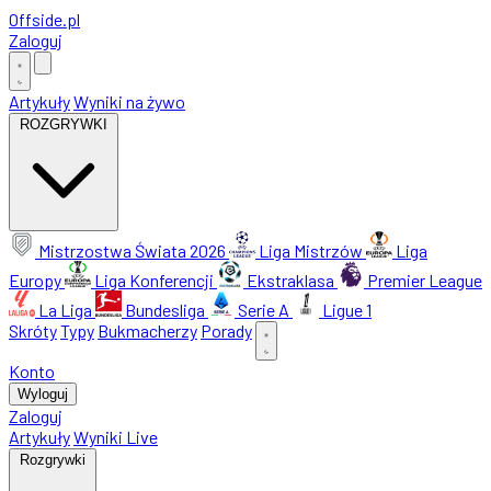
Offside
.
pl
Zaloguj
Artykuły
Wyniki na żywo
ROZGRYWKI
Mistrzostwa Świata 2026
Liga Mistrzów
Liga
Europy
Liga Konferencji
Ekstraklasa
Premier League
La Liga
Bundesliga
Serie A
Ligue 1
Skróty
Typy
Bukmacherzy
Porady
Konto
Wyloguj
Zaloguj
Artykuły
Wyniki Live
Rozgrywki