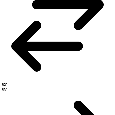
82'
85'