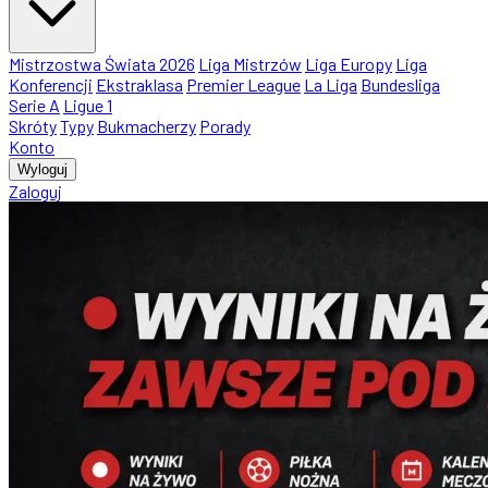
Mistrzostwa Świata 2026
Liga Mistrzów
Liga Europy
Liga
Konferencji
Ekstraklasa
Premier League
La Liga
Bundesliga
Serie A
Ligue 1
Skróty
Typy
Bukmacherzy
Porady
Konto
Wyloguj
Zaloguj