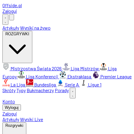
Offside
.
pl
Zaloguj
Artykuły
Wyniki na żywo
ROZGRYWKI
Mistrzostwa Świata 2026
Liga Mistrzów
Liga
Europy
Liga Konferencji
Ekstraklasa
Premier League
La Liga
Bundesliga
Serie A
Ligue 1
Skróty
Typy
Bukmacherzy
Porady
Konto
Wyloguj
Zaloguj
Artykuły
Wyniki Live
Rozgrywki