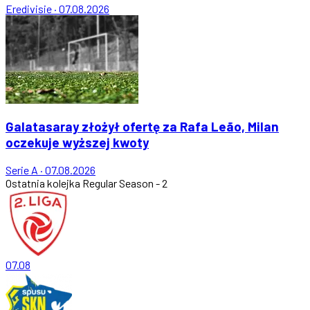
Eredivisie
·
07.08.2026
Galatasaray złożył ofertę za Rafa Leão, Milan
oczekuje wyższej kwoty
Serie A
·
07.08.2026
Ostatnia kolejka
Regular Season - 2
07.08