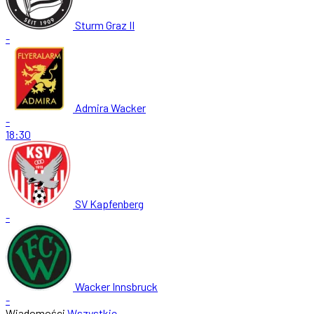
Sturm Graz II
-
Admira Wacker
-
18:30
SV Kapfenberg
-
Wacker Innsbruck
-
Wiadomości
Wszystkie →