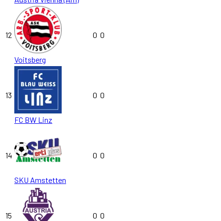
12
0
0
Voitsberg
13
0
0
FC BW Linz
14
0
0
SKU Amstetten
15
0
0