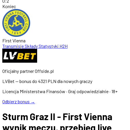
0
:
2
Koniec
First Vienna
Transmisje
Składy
Statystyki
H2H
Oficjalny partner Offside.pl
LVBet — bonus do
4321 PLN
dla nowych graczy
Licencja Ministerstwa Finansów · Graj odpowiedzialnie · 18+
Odbierz bonus →
Sturm Graz II - First Vienna
wynik meczu, przebieg live