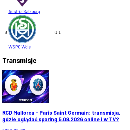
Austria Salzburg
16
0
0
WSPG Wels
Transmisje
RCD Mallorca - Paris Saint Germain: transmisja,
gdzie oglądać sparing 5.08.2026 online i w TV?