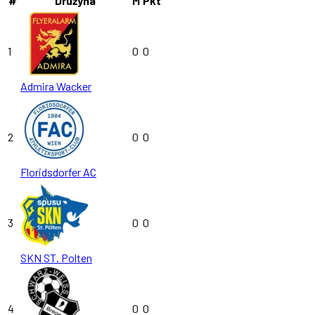
#
Drużyna
M
Pkt
1
0
0
Admira Wacker
2
0
0
Floridsdorfer AC
3
0
0
SKN ST. Polten
4
0
0