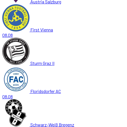
Austria Salzburg
First Vienna
08.08
Sturm Graz II
Floridsdorfer AC
08.08
Schwarz-Weiß Bregenz