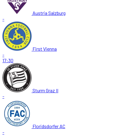
Austria Salzburg
-
First Vienna
-
17:30
Sturm Graz II
-
Floridsdorfer AC
-