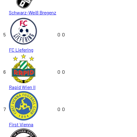
Schwarz-Weiß Bregenz
5
0
0
FC Liefering
6
0
0
Rapid Wien II
7
0
0
First Vienna