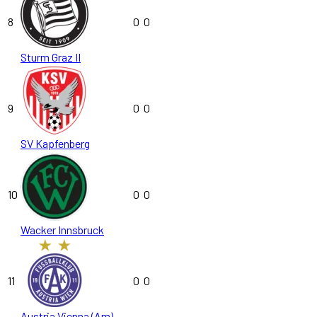
8
0
0
Sturm Graz II
9
0
0
SV Kapfenberg
10
0
0
Wacker Innsbruck
11
0
0
Austria Vienna (Am)