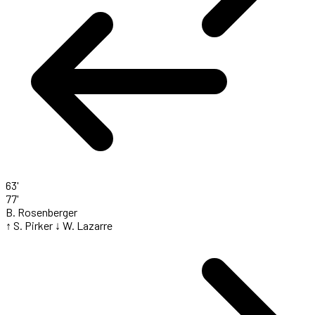
63'
77'
B. Rosenberger
↑ S. Pirker
↓ W. Lazarre