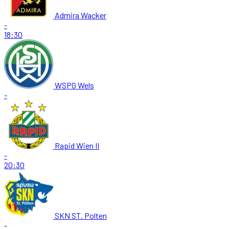
Admira Wacker
-
18:30
WSPG Wels
-
Rapid Wien II
-
20:30
SKN ST. Polten
-