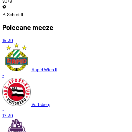
90+9'
⚽
P. Schmidt
Polecane mecze
15:30
Rapid Wien II
-
Voitsberg
-
17:30