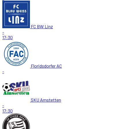
FC BW Linz
-
17:30
Floridsdorfer AC
-
SKU Amstetten
-
17:30