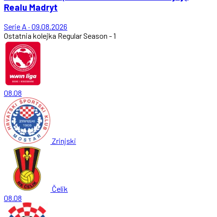
Realu Madryt
Serie A
·
09.08.2026
Ostatnia kolejka
Regular Season - 1
08.08
Zrinjski
Čelik
08.08