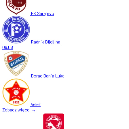
FK Sarajevo
Radnik Bijeljina
08.08
Borac Banja Luka
Velež
Zobacz więcej →