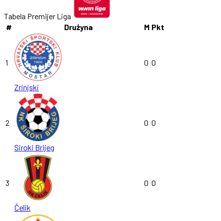
Tabela Premijer Liga
#
Drużyna
M
Pkt
1
0
0
Zrinjski
2
0
0
Siroki Brijeg
3
0
0
Čelik