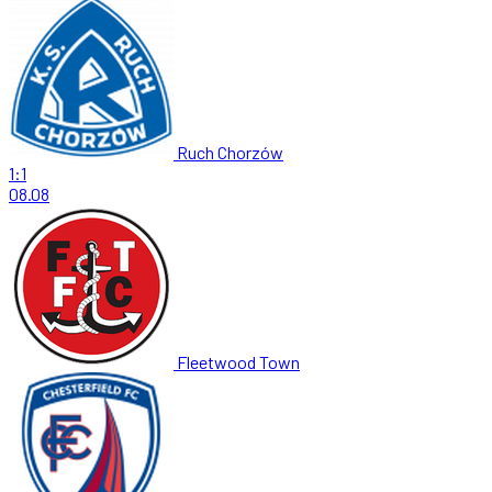
Ruch Chorzów
1:1
08.08
Fleetwood Town