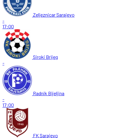
Zeljeznicar Sarajevo
-
17:00
Siroki Brijeg
-
Radnik Bijeljina
-
17:00
FK Sarajevo