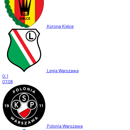
Korona Kielce
Legia Warszawa
0:1
07.08
Polonia Warszawa