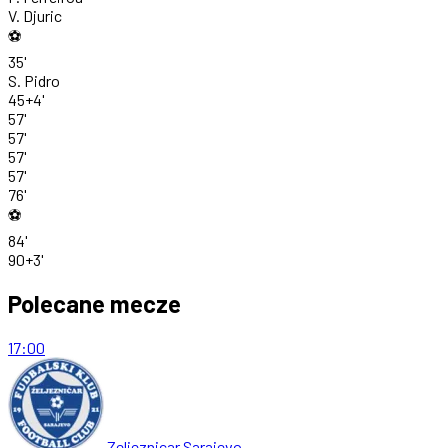
V. Djuric
⚽
35'
S. Pidro
45+4'
57'
57'
57'
57'
76'
⚽
84'
90+3'
Polecane mecze
17:00
Zeljeznicar Sarajevo