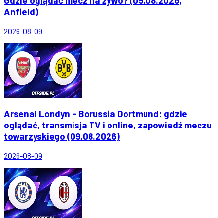
Gdzie oglądać mecz na żywo? (09.08.2026,
Anfield)
2026-08-09
Arsenal Londyn - Borussia Dortmund: gdzie
oglądać, transmisja TV i online, zapowiedź meczu
towarzyskiego (09.08.2026)
2026-08-09