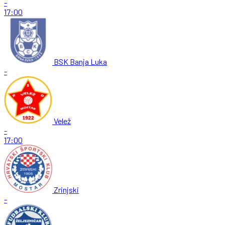
-
17:00
BSK Banja Luka
-
Velež
-
17:00
Zrinjski
-