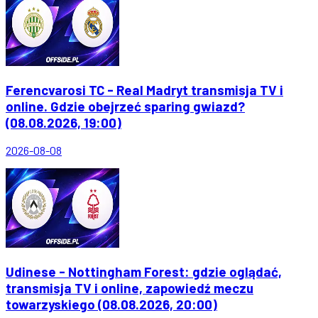
Ferencvarosi TC - Real Madryt transmisja TV i
online. Gdzie obejrzeć sparing gwiazd?
(08.08.2026, 19:00)
2026-08-08
Udinese - Nottingham Forest: gdzie oglądać,
transmisja TV i online, zapowiedź meczu
towarzyskiego (08.08.2026, 20:00)