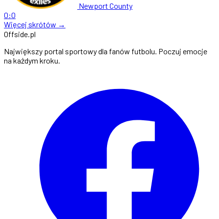
Newport County
0:0
Więcej skrótów →
Offside
.
pl
Największy portal sportowy dla fanów futbolu. Poczuj emocje
na każdym kroku.