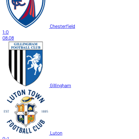
Chesterfield
1:0
08.08
Gillingham
Luton
0:1