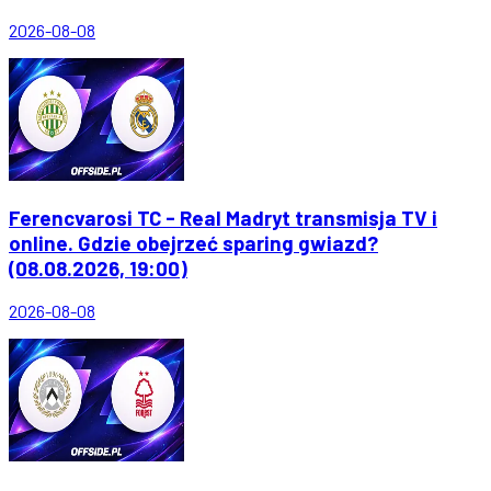
2026-08-08
Ferencvarosi TC - Real Madryt transmisja TV i
online. Gdzie obejrzeć sparing gwiazd?
(08.08.2026, 19:00)
2026-08-08