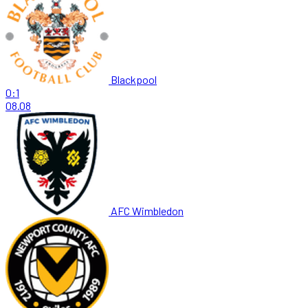
Blackpool
0:1
08.08
AFC Wimbledon