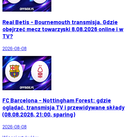
Real Betis - Bournemouth transmisja. Gdzie
obejrzeć mecz towarzyski 8.08.2026 online i w
TV?
2026-08-08
FC Barcelona - Nottingham Forest: gdzie
oglądać, transmisja TV i przewidywane składy
(08.08.2026, 21:00, sparing)
2026-08-08