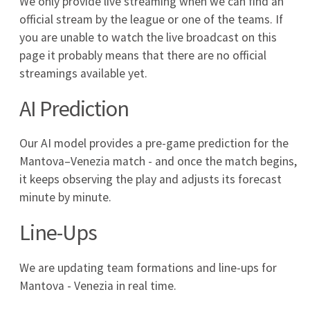
Lechia Gdansk - Warta Poznań transmisja. Gdzie
oglądać mecz I Ligi 31.07.2026 online i w TV?
2026-07-31
Benfica Lizbona - FC ST. Gallen. Gdzie oglądać
rewanż w LE? Transmisja TV i online (30.07, 21:00)
2026-07-30