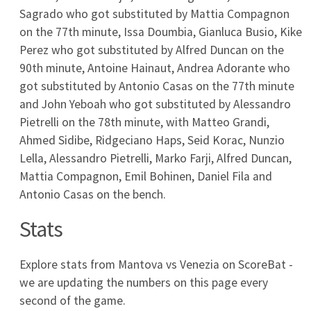
2026-07-30
Więcej artykułów →
Skróty meczów
07.08
Middlesbrough
Wrexham