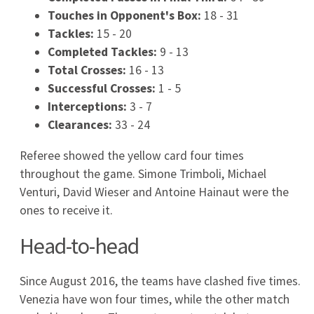
Wolves
Port Vale
3:0
06.08
Benfica