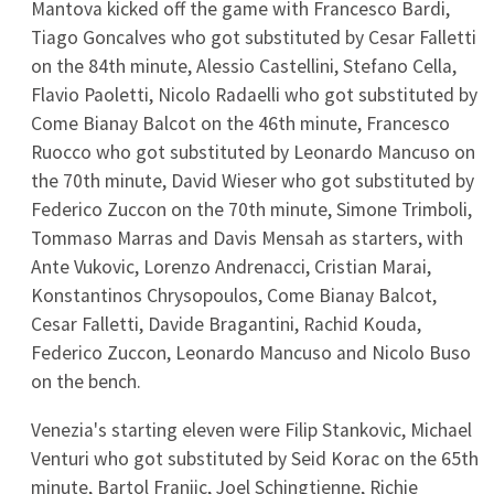
PAOK - Dynamo Kijów transmisja TV, gdzie
oglądać online? Europa League czwartek
30.07.2026
2026-07-30
GKS Katowice – Žilina transmisja. Gdzie oglądać
mecz 30.07.2026 w Lidze Konferencji?