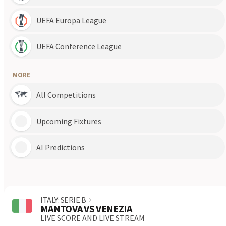
Carina
Bayside United
6
1
11.07
North Pine
North Brisbane
1
0
12.07