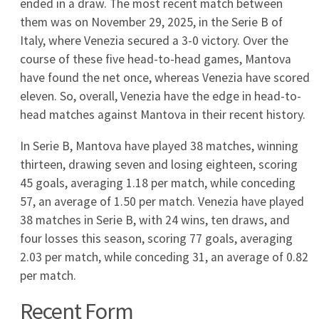
Heart Of Midlothian
6:1
06.08
Bristol City