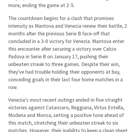
3
0
13.07
Ipswich Knights
Univ. Queensland
13.07
Mt Gravatt