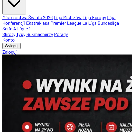
Mistrzostwa Świata 2026
Liga Mistrzów
Liga Europy
Liga
Konferencji
Ekstraklasa
Premier League
La Liga
Bundesliga
Serie A
Ligue 1
Skróty
Typy
Bukmacherzy
Porady
Konto
Wyloguj
Zaloguj