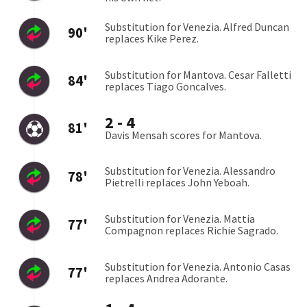
Pafos
1:0
Więcej skrótów →
Offside
.
pl
Największy portal sportowy dla fanów futbolu. Poczuj emocje
na każdym kroku.