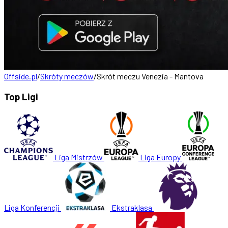
Offside.pl
/
Skróty meczów
/
Skrót meczu Venezia - Mantova
Top Ligi
Liga Mistrzów
Liga Europy
Liga Konferencji
Ekstraklasa