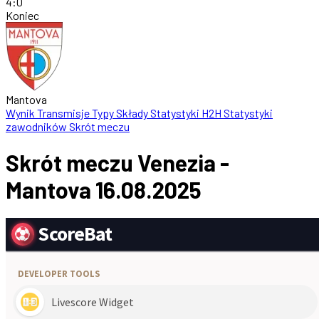
4
:
0
Koniec
Mantova
Wynik
Transmisje
Typy
Składy
Statystyki
H2H
Statystyki
zawodników
Skrót meczu
Skrót meczu Venezia -
Mantova 16.08.2025