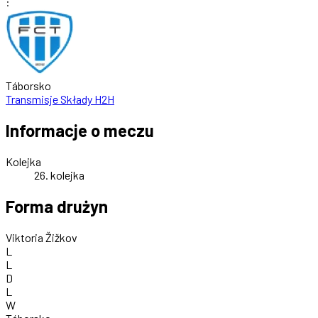
:
Táborsko
Transmisje
Składy
H2H
Informacje o meczu
Kolejka
26. kolejka
Forma drużyn
Viktoria Žižkov
L
L
D
L
W