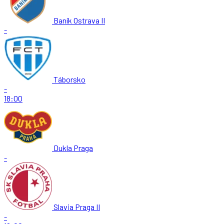
Baník Ostrava II
-
Táborsko
-
18:00
Dukla Praga
-
Slavia Praga II
-