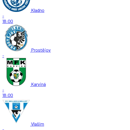
Kladno
-
18:00
Prostějov
-
Karviná
-
18:00
Vlašim
-