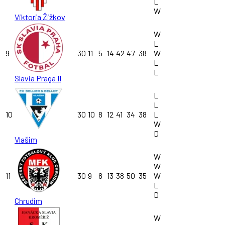
L
W
Viktoria Žižkov
W
L
9
30
11
5
14
42
47
38
W
L
L
Slavia Praga II
L
L
10
30
10
8
12
41
34
38
L
W
D
Vlašim
W
W
11
30
9
8
13
38
50
35
W
L
D
Chrudim
W