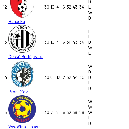
D
12
30
10
4
16
32
43
34
L
W
D
Hanácká
L
L
13
30
10
4
16
31
43
34
D
W
L
České Budějovice
W
D
14
30
6
12
12
32
44
30
D
L
D
Prostějov
W
W
15
30
7
8
15
32
39
29
W
L
D
Vysočina Jihlava