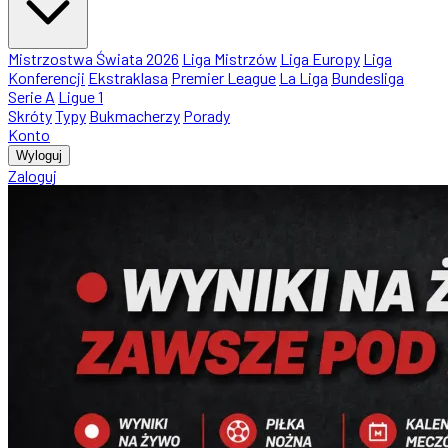
Mistrzostwa Świata 2026
Liga Mistrzów
Liga Europy
Liga
Konferencji
Ekstraklasa
Premier League
La Liga
Bundesliga
Serie A
Ligue 1
Skróty
Typy
Bukmacherzy
Porady
Konto
Wyloguj
Zaloguj