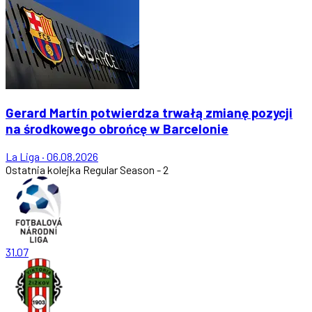
Gerard Martín potwierdza trwałą zmianę pozycji
na środkowego obrońcę w Barcelonie
La Liga
·
06.08.2026
Ostatnia kolejka
Regular Season - 2
31.07