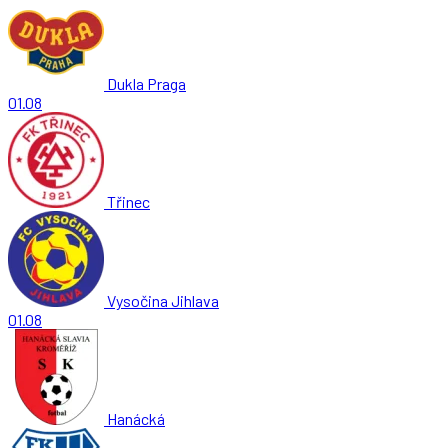
Dukla Praga
01.08
Třinec
Vysočina Jihlava
01.08
Hanácká