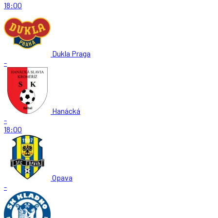
18:00
Dukla Praga
-
Hanácká
-
18:00
Opava
-