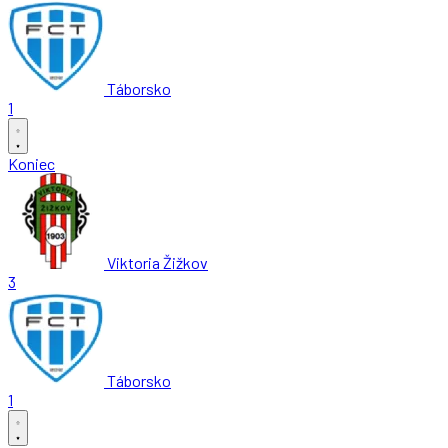
Táborsko
1
Koniec
Viktoria Žižkov
3
Táborsko
1