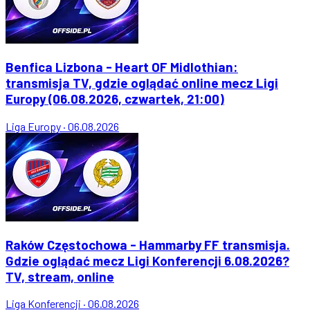
Benfica Lizbona - Heart OF Midlothian:
transmisja TV, gdzie oglądać online mecz Ligi
Europy (06.08.2026, czwartek, 21:00)
Liga Europy
·
06.08.2026
Raków Częstochowa - Hammarby FF transmisja.
Gdzie oglądać mecz Ligi Konferencji 6.08.2026?
TV, stream, online
Liga Konferencji
·
06.08.2026