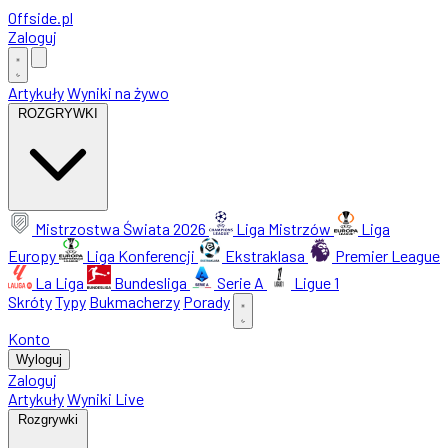
Offside
.
pl
Zaloguj
Artykuły
Wyniki na żywo
ROZGRYWKI
Mistrzostwa Świata 2026
Liga Mistrzów
Liga
Europy
Liga Konferencji
Ekstraklasa
Premier League
La Liga
Bundesliga
Serie A
Ligue 1
Skróty
Typy
Bukmacherzy
Porady
Konto
Wyloguj
Zaloguj
Artykuły
Wyniki Live
Rozgrywki