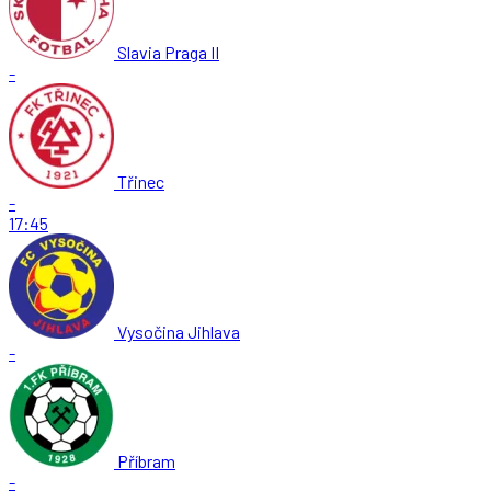
Slavia Praga II
-
Třinec
-
17:45
Vysočina Jihlava
-
Příbram
-