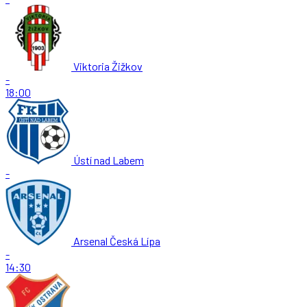
Viktoria Žižkov
-
18:00
Ústí nad Labem
-
Arsenal Česká Lípa
-
14:30