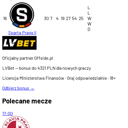
L
L
16
30
7
4
19
27
54
25
W
W
D
Sparta Praga II
Oficjalny partner Offside.pl
LVBet — bonus do
4321 PLN
dla nowych graczy
Licencja Ministerstwa Finansów · Graj odpowiedzialnie · 18+
Odbierz bonus →
Polecane mecze
17:00