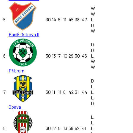
W
W
5
30
14
5
11
45
38
47
L
D
W
Baník Ostrava II
D
D
6
30
13
7
10
29
30
46
L
W
W
Příbram
D
L
7
30
11
11
8
42
31
44
L
L
D
Opava
L
L
8
30
12
5
13
38
52
41
L