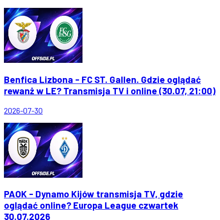
Benfica Lizbona - FC ST. Gallen. Gdzie oglądać
rewanż w LE? Transmisja TV i online (30.07, 21:00)
2026-07-30
PAOK - Dynamo Kijów transmisja TV, gdzie
oglądać online? Europa League czwartek
30.07.2026