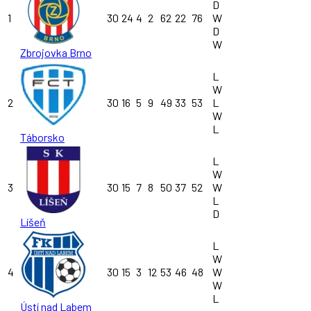
D
1
30
24
4
2
62
22
76
W
D
W
Zbrojovka Brno
L
W
2
30
16
5
9
49
33
53
L
W
L
Táborsko
L
W
3
30
15
7
8
50
37
52
W
L
D
Líšeň
L
W
4
30
15
3
12
53
46
48
W
W
L
Ústí nad Labem