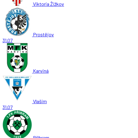
Viktoria Žižkov
Prostějov
31.07
Karviná
Vlašim
31.07
Příbram