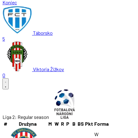
Koniec
Táborsko
5
Viktoria Žižkov
0
Liga 2: Regular season
#
Drużyna
M
W
R
P
B
BS
Pkt
Forma
W