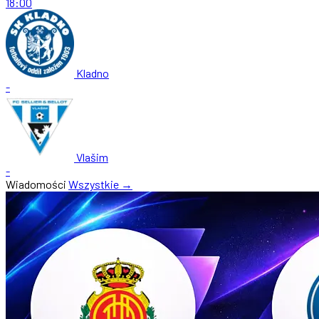
18:00
Kladno
-
Vlašim
-
Wiadomości
Wszystkie →