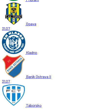
Opava
31.07
Kladno
Baník Ostrava II
31.07
Táborsko