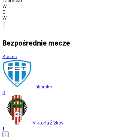
Táborsko
W
D
W
D
L
Bezpośrednie mecze
Koniec
Táborsko
6
Viktoria Žižkov
1