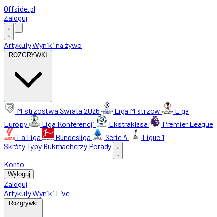
Offside
.
pl
Zaloguj
Artykuły
Wyniki na żywo
ROZGRYWKI
Mistrzostwa Świata 2026
Liga Mistrzów
Liga
Europy
Liga Konferencji
Ekstraklasa
Premier League
La Liga
Bundesliga
Serie A
Ligue 1
Skróty
Typy
Bukmacherzy
Porady
Konto
Wyloguj
Zaloguj
Artykuły
Wyniki Live
Rozgrywki