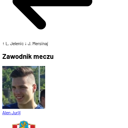
↑ L. Jelenic
↓ J. Mersinaj
Zawodnik meczu
Alen Jurilj