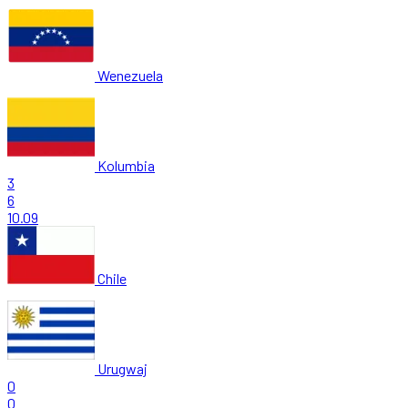
Wenezuela
Kolumbia
3
6
10.09
Chile
Urugwaj
0
0