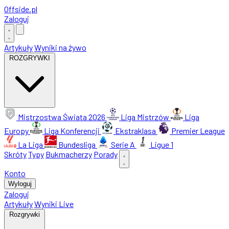
Offside
.
pl
Zaloguj
Artykuły
Wyniki na żywo
ROZGRYWKI
Mistrzostwa Świata 2026
Liga Mistrzów
Liga
Europy
Liga Konferencji
Ekstraklasa
Premier League
La Liga
Bundesliga
Serie A
Ligue 1
Skróty
Typy
Bukmacherzy
Porady
Konto
Wyloguj
Zaloguj
Artykuły
Wyniki Live
Rozgrywki