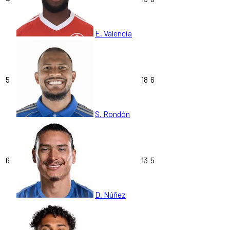
E. Valencia
5
18
6
S. Rondón
6
13
5
D. Núñez