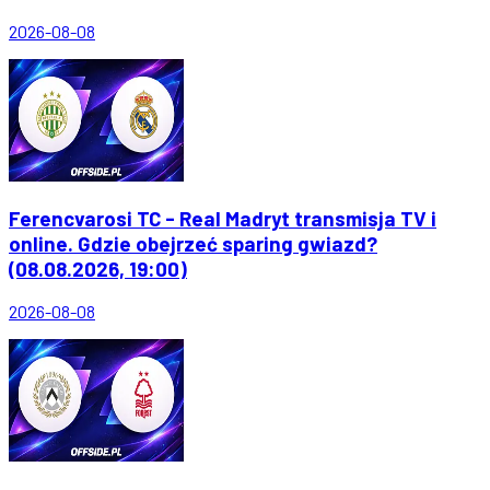
2026-08-08
Ferencvarosi TC - Real Madryt transmisja TV i
online. Gdzie obejrzeć sparing gwiazd?
(08.08.2026, 19:00)
2026-08-08