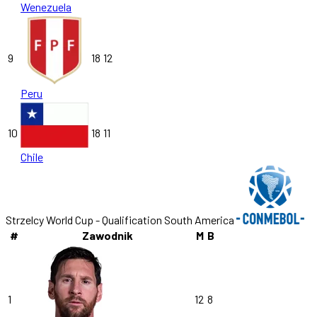
Wenezuela
9
18
12
Peru
10
18
11
Chile
Strzelcy World Cup - Qualification South America
#
Zawodnik
M
B
1
12
8