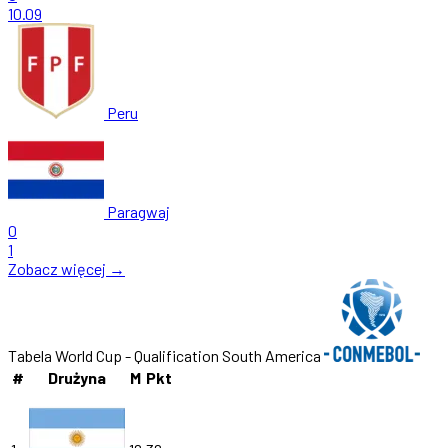
10.09
Peru
Paragwaj
0
1
Zobacz więcej →
Tabela World Cup - Qualification South America
#
Drużyna
M
Pkt