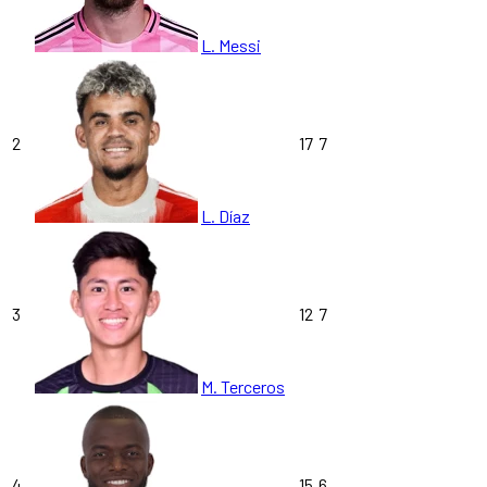
L. Messi
2
17
7
L. Díaz
3
12
7
M. Terceros
4
15
6