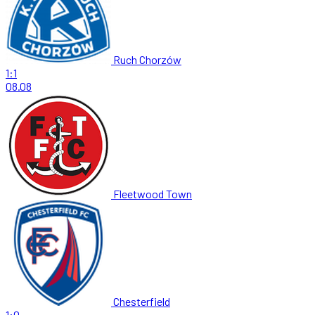
Ruch Chorzów
1:1
08.08
Fleetwood Town
Chesterfield
1:0