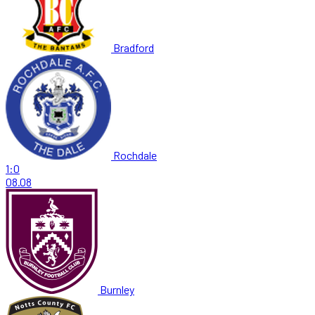
Bradford
Rochdale
1:0
08.08
Burnley