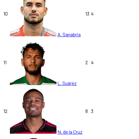
10
13
4
A. Sanabria
11
2
4
L. Suárez
12
8
3
N. de la Cruz