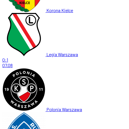
Korona Kielce
Legia Warszawa
0:1
07.08
Polonia Warszawa