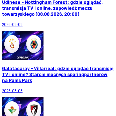
Udinese - Nottingham Forest: gdzie oglądać,
transmisja TV i online, zapowiedź meczu
towarzyskiego (08.08.2026, 20:00)
2026-08-08
Galatasaray - Villarreal: gdzie oglądać transmisję
TV i online? Starcie mocnych sparingpartnerów
na Rams Park
2026-08-08