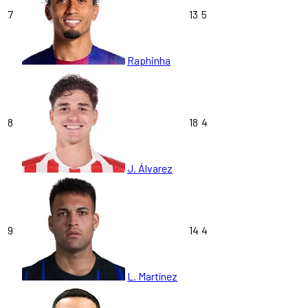
7
13
5
Raphinha
8
18
4
J. Álvarez
9
14
4
L. Martínez