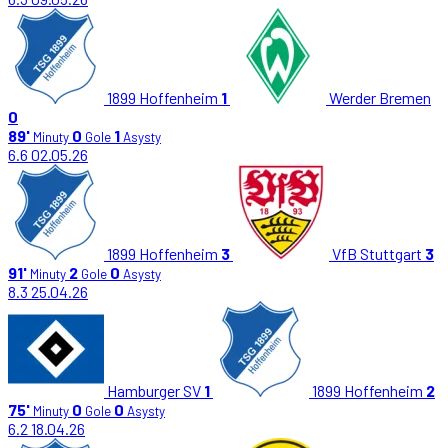
1899 Hoffenheim
1
Werder Bremen
0
89'
0
1
Minuty
Gole
Asysty
6.6
02.05.26
1899 Hoffenheim
3
VfB Stuttgart
3
91'
2
0
Minuty
Gole
Asysty
8.3
25.04.26
Hamburger SV
1
1899 Hoffenheim
2
75'
0
0
Minuty
Gole
Asysty
6.2
18.04.26