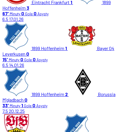
Eintracht Frankfurt
1
1899
Hoffenheim
3
67'
0
0
Minuty
Gole
Asysty
6.5
17.01.26
1899 Hoffenheim
1
Bayer 04
Leverkusen
0
15'
0
0
Minuty
Gole
Asysty
6.5
14.01.26
1899 Hoffenheim
2
Borussia
M'gladbach
0
33'
1
0
Minuty
Gole
Asysty
7.5
20.12.25