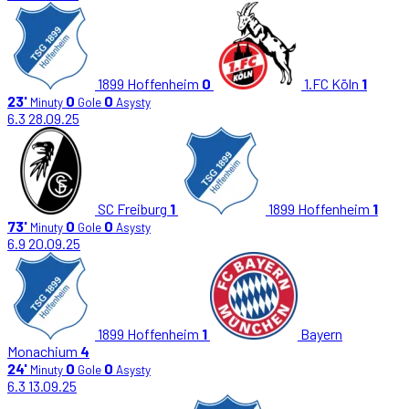
1899 Hoffenheim
0
1.FC Köln
1
23'
0
0
Minuty
Gole
Asysty
6.3
28.09.25
SC Freiburg
1
1899 Hoffenheim
1
73'
0
0
Minuty
Gole
Asysty
6.9
20.09.25
1899 Hoffenheim
1
Bayern
Monachium
4
24'
0
0
Minuty
Gole
Asysty
6.3
13.09.25