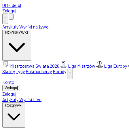
Offside
.
pl
Zaloguj
Artykuły
Wyniki na żywo
ROZGRYWKI
Mistrzostwa Świata 2026
Liga Mistrzów
Liga Europy
Skróty
Typy
Bukmacherzy
Porady
Konto
Wyloguj
Zaloguj
Artykuły
Wyniki Live
Rozgrywki