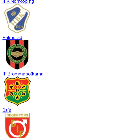
IFK Norrkoping
Halmstad
IF Brommapojkarna
Gais