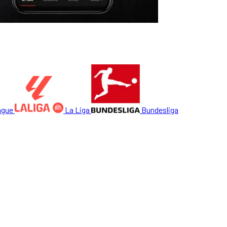
ague
La Liga
Bundesliga