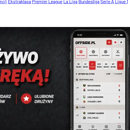
ncji
Ekstraklasa
Premier League
La Liga
Bundesliga
Serie A
Ligue 1