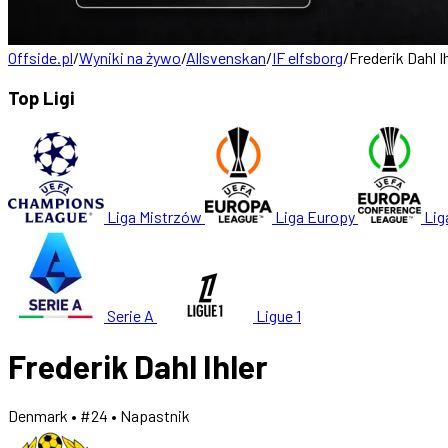
Offside.pl
/
Wyniki na żywo
/
Allsvenskan
/
IF elfsborg
/
Frederik Dahl I
Top Ligi
Liga Mistrzów
Liga Europy
Lig
Serie A
Ligue 1
Frederik Dahl Ihler
Denmark
• #24
• Napastnik