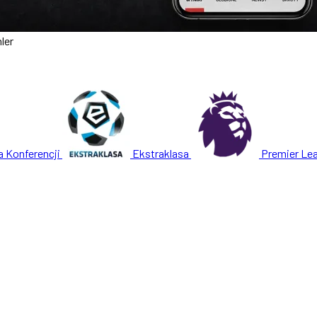
hler
a Konferencji
Ekstraklasa
Premier Le