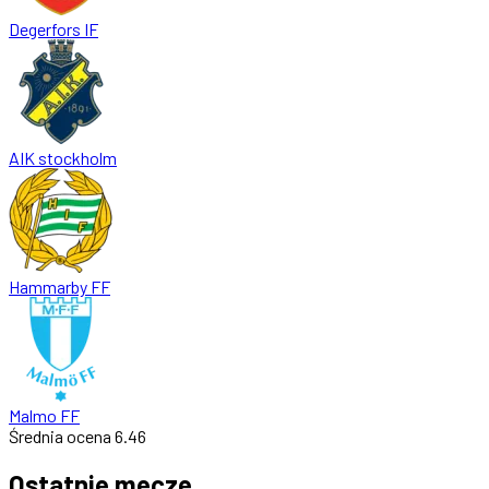
Degerfors IF
AIK stockholm
Hammarby FF
Malmo FF
Średnia ocena
6.46
Ostatnie mecze