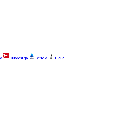
ga
Bundesliga
Serie A
Ligue 1