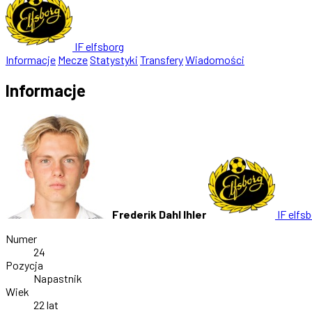
IF elfsborg
Informacje
Mecze
Statystyki
Transfery
Wiadomości
Informacje
Frederik Dahl Ihler
IF elfs
Numer
24
Pozycja
Napastnik
Wiek
22 lat