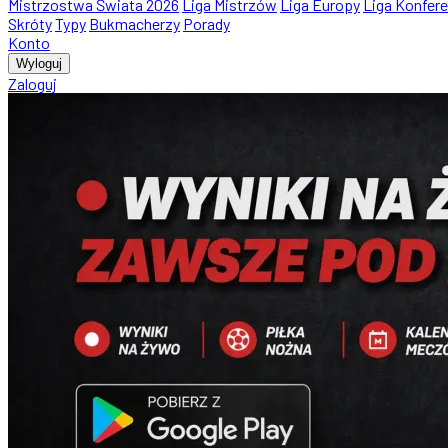
Mistrzostwa Świata 2026
Liga Mistrzów
Liga Europy
Liga Konfere
Skróty
Typy
Bukmacherzy
Porady
Konto
Wyloguj
Zaloguj