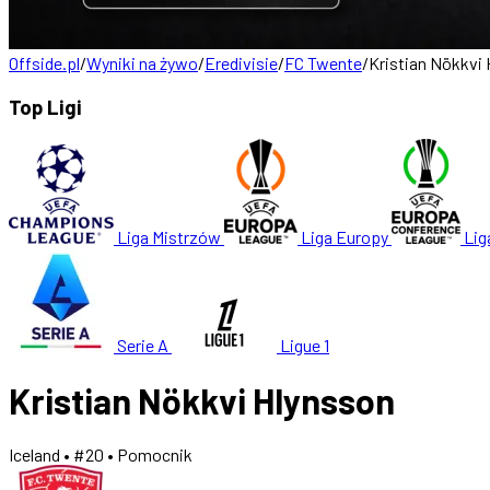
Offside.pl
/
Wyniki na żywo
/
Eredivisie
/
FC Twente
/
Kristian Nökkvi
Top Ligi
Liga Mistrzów
Liga Europy
Lig
Serie A
Ligue 1
Kristian Nökkvi Hlynsson
Iceland
• #20
• Pomocnik