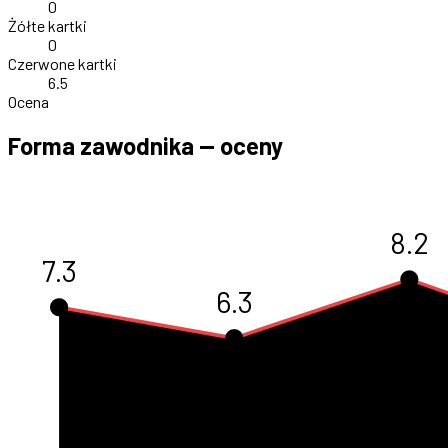
0
Żółte kartki
0
Czerwone kartki
6.5
Ocena
Forma zawodnika — oceny
8.2
7.3
6.3