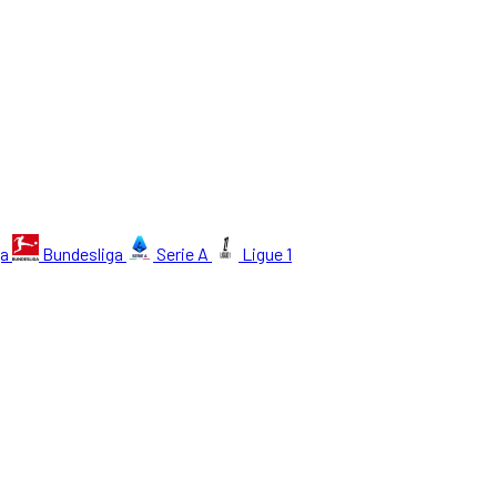
ga
Bundesliga
Serie A
Ligue 1