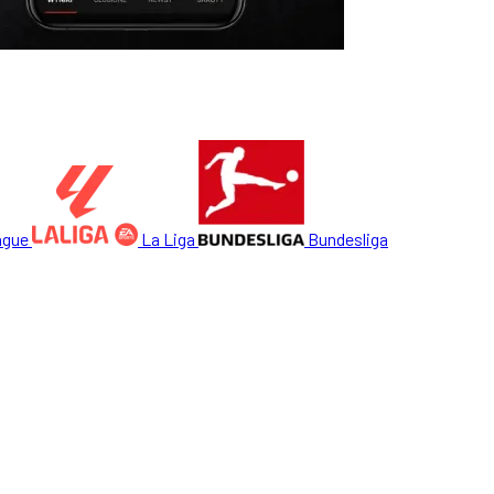
ague
La Liga
Bundesliga