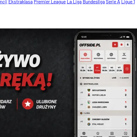
ncji
Ekstraklasa
Premier League
La Liga
Bundesliga
Serie A
Ligue 1