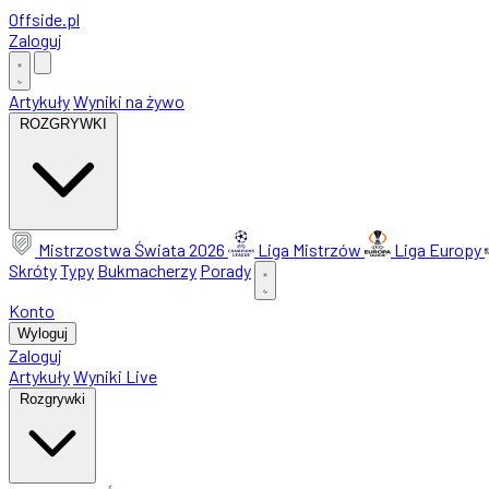
Offside
.
pl
Zaloguj
Artykuły
Wyniki na żywo
ROZGRYWKI
Mistrzostwa Świata 2026
Liga Mistrzów
Liga Europy
Skróty
Typy
Bukmacherzy
Porady
Konto
Wyloguj
Zaloguj
Artykuły
Wyniki Live
Rozgrywki