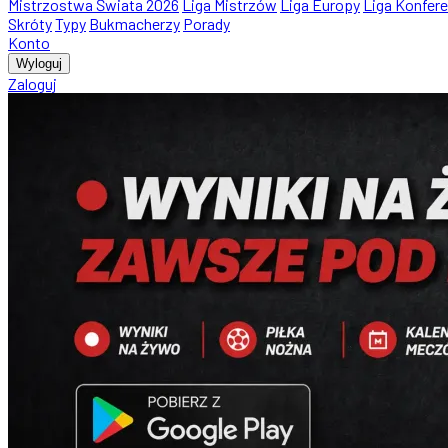
Mistrzostwa Świata 2026
Liga Mistrzów
Liga Europy
Liga Konfere
Skróty
Typy
Bukmacherzy
Porady
Konto
Wyloguj
Zaloguj