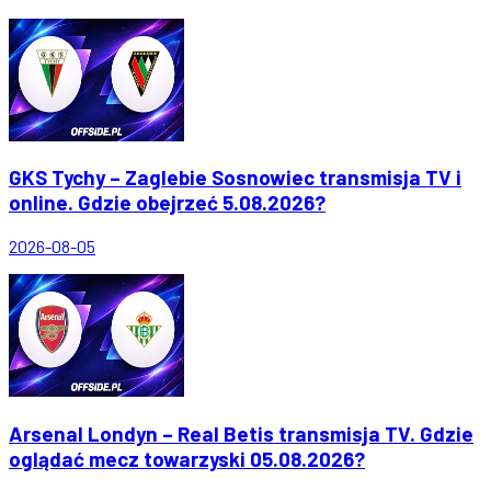
GKS Tychy – Zaglebie Sosnowiec transmisja TV i
online. Gdzie obejrzeć 5.08.2026?
2026-08-05
Arsenal Londyn – Real Betis transmisja TV. Gdzie
oglądać mecz towarzyski 05.08.2026?