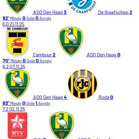
ADO Den Haag
3
De Graafschap
2
92'
0
0
Minuty
Gole
Asysty
6.0
21.11.25
Cambuur
2
ADO Den Haag
0
70'
0
0
Minuty
Gole
Asysty
6.2
07.11.25
ADO Den Haag
4
Roda
0
93'
0
1
Minuty
Gole
Asysty
7.2
02.11.25