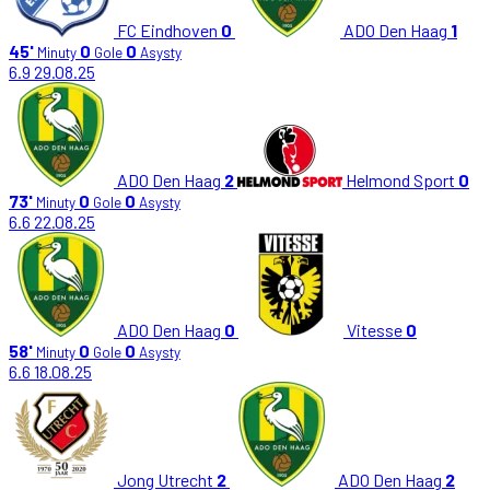
FC Eindhoven
0
ADO Den Haag
1
45'
0
0
Minuty
Gole
Asysty
6.9
29.08.25
ADO Den Haag
2
Helmond Sport
0
73'
0
0
Minuty
Gole
Asysty
6.6
22.08.25
ADO Den Haag
0
Vitesse
0
58'
0
0
Minuty
Gole
Asysty
6.6
18.08.25
Jong Utrecht
2
ADO Den Haag
2