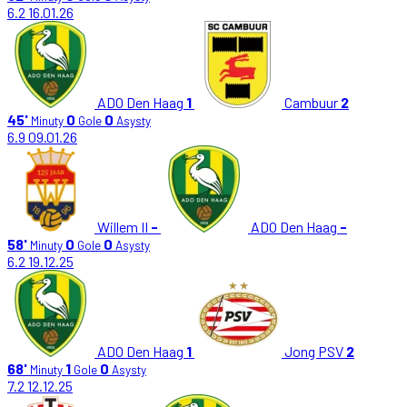
6.2
16.01.26
ADO Den Haag
1
Cambuur
2
45'
0
0
Minuty
Gole
Asysty
6.9
09.01.26
Willem II
-
ADO Den Haag
-
58'
0
0
Minuty
Gole
Asysty
6.2
19.12.25
ADO Den Haag
1
Jong PSV
2
68'
1
0
Minuty
Gole
Asysty
7.2
12.12.25