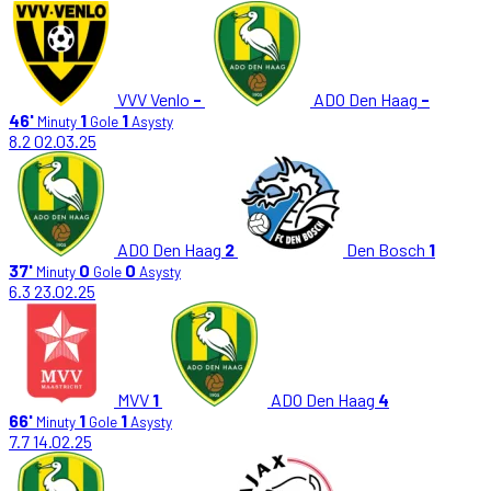
VVV Venlo
-
ADO Den Haag
-
46'
1
1
Minuty
Gole
Asysty
8.2
02.03.25
ADO Den Haag
2
Den Bosch
1
37'
0
0
Minuty
Gole
Asysty
6.3
23.02.25
MVV
1
ADO Den Haag
4
66'
1
1
Minuty
Gole
Asysty
7.7
14.02.25