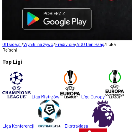
Offside.pl
/
Wyniki na żywo
/
Eredivisie
/
ADO Den Haag
/
Luka
Reischl
Top Ligi
Liga Mistrzów
Liga Europy
Liga Konferencji
Ekstraklasa