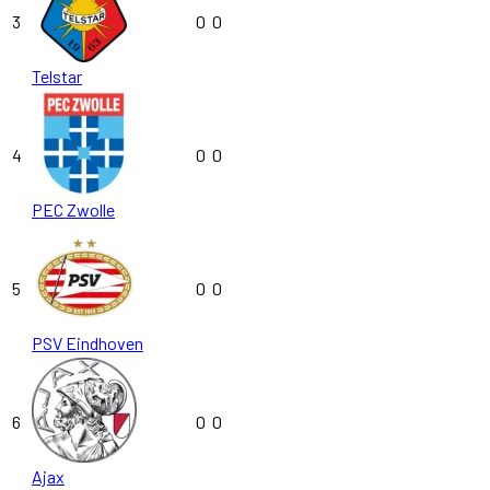
3
0
0
Telstar
4
0
0
PEC Zwolle
5
0
0
PSV Eindhoven
6
0
0
Ajax