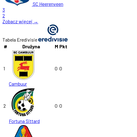
SC Heerenveen
3
2
Zobacz więcej →
Tabela Eredivisie
#
Drużyna
M
Pkt
1
0
0
Cambuur
2
0
0
Fortuna Sittard