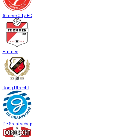
Almere City FC
Emmen
Jong Utrecht
De Graafschap