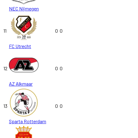
NEC Nijmegen
11
0
0
FC Utrecht
12
0
0
AZ Alkmaar
13
0
0
Sparta Rotterdam