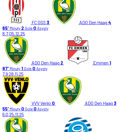
FC OSS
3
ADO Den Haag
4
65'
2
0
Minuty
Gole
Asysty
8.7
05.12.25
ADO Den Haag
2
Emmen
1
87'
1
0
Minuty
Gole
Asysty
7.9
28.11.25
VVV Venlo
0
ADO Den Haag
3
55'
0
0
Minuty
Gole
Asysty
6.0
25.11.25