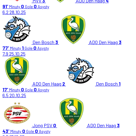
MVV
3
ADO Den Haag
4
91'
0
0
Minuty
Gole
Asysty
6.2
28.10.25
Den Bosch
3
ADO Den Haag
3
77'
1
0
Minuty
Gole
Asysty
7.9
25.10.25
ADO Den Haag
2
Den Bosch
1
17'
0
0
Minuty
Gole
Asysty
6.5
20.10.25
Jong PSV
0
ADO Den Haag
3
43'
0
0
Minuty
Gole
Asysty