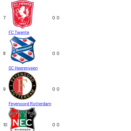
7
0
0
FC Twente
8
0
0
SC Heerenveen
9
0
0
Feyenoord Rotterdam
10
0
0