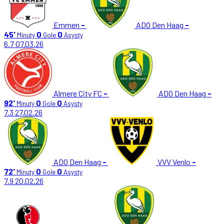
Emmen
-
ADO Den Haag
-
45'
0
0
Minuty
Gole
Asysty
6.7
07.03.26
Almere City FC
-
ADO Den Haag
-
92'
0
0
Minuty
Gole
Asysty
7.3
27.02.26
ADO Den Haag
-
VVV Venlo
-
72'
0
0
Minuty
Gole
Asysty
7.9
20.02.26