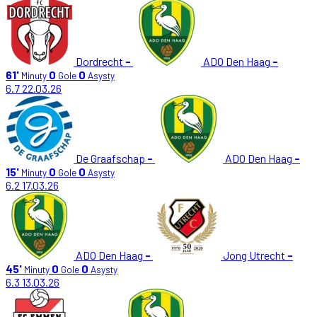
Dordrecht
-
ADO Den Haag
-
61'
0
0
Minuty
Gole
Asysty
6.7
22.03.26
De Graafschap
-
ADO Den Haag
-
15'
0
0
Minuty
Gole
Asysty
6.2
17.03.26
ADO Den Haag
-
Jong Utrecht
-
45'
0
0
Minuty
Gole
Asysty
6.3
13.03.26