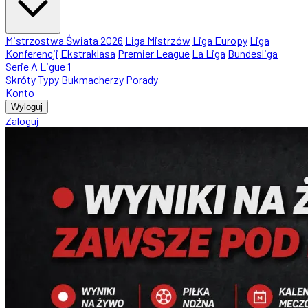
Mistrzostwa Świata 2026
Liga Mistrzów
Liga Europy
Liga
Konferencji
Ekstraklasa
Premier League
La Liga
Bundesliga
Serie A
Ligue 1
Skróty
Typy
Bukmacherzy
Porady
Konto
Wyloguj
Zaloguj