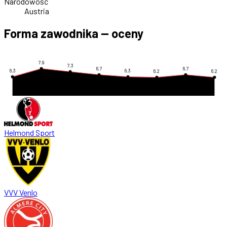
Narodowość
Austria
Forma zawodnika — oceny
7.9
7.3
6.7
6.7
6.3
6.3
6.2
6.2
Helmond Sport
VVV Venlo