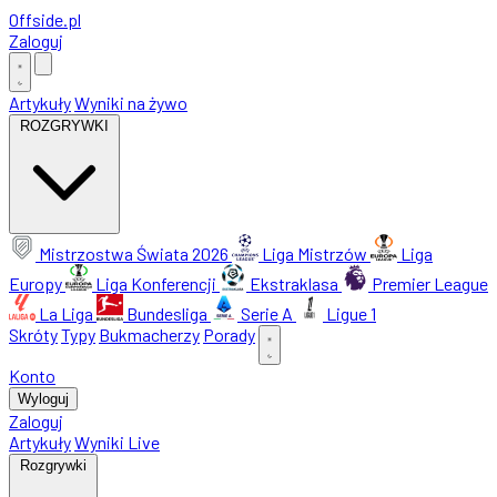
Offside
.
pl
Zaloguj
Artykuły
Wyniki na żywo
ROZGRYWKI
Mistrzostwa Świata 2026
Liga Mistrzów
Liga
Europy
Liga Konferencji
Ekstraklasa
Premier League
La Liga
Bundesliga
Serie A
Ligue 1
Skróty
Typy
Bukmacherzy
Porady
Konto
Wyloguj
Zaloguj
Artykuły
Wyniki Live
Rozgrywki