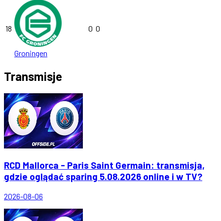
18
0
0
Groningen
Transmisje
RCD Mallorca - Paris Saint Germain: transmisja,
gdzie oglądać sparing 5.08.2026 online i w TV?
2026-08-06