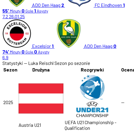
ADO Den Haag
2
FC Eindhoven
1
55'
0
1
Minuty
Gole
Asysty
7.2
26.01.25
Excelsior
1
ADO Den Haag
0
74'
0
0
Minuty
Gole
Asysty
6.9
Statystyki — Luka Reischl
Sezon po sezonie
Sezon
Drużyna
Rozgrywki
Ocen
2025
—
UEFA U21 Championship -
Austria U21
Qualification