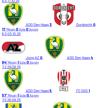
6.5
17.10.25
ADO Den Haag
3
Dordrecht
0
11'
0
0
Minuty
Gole
Asysty
6.5
03.10.25
Jong AZ
0
ADO Den Haag
4
64'
1
0
Minuty
Gole
Asysty
7.2
29.09.25
ADO Den Haag
5
FC OSS
1
57'
1
0
Minuty
Gole
Asysty
7.5
26.09.25