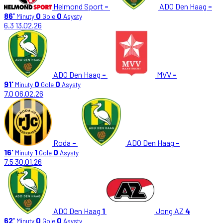
Helmond Sport
-
ADO Den Haag
-
86'
0
0
Minuty
Gole
Asysty
6.3
13.02.26
ADO Den Haag
-
MVV
-
91'
0
0
Minuty
Gole
Asysty
7.0
06.02.26
Roda
-
ADO Den Haag
-
16'
1
0
Minuty
Gole
Asysty
7.5
30.01.26
ADO Den Haag
1
Jong AZ
4
62'
0
0
Minuty
Gole
Asysty