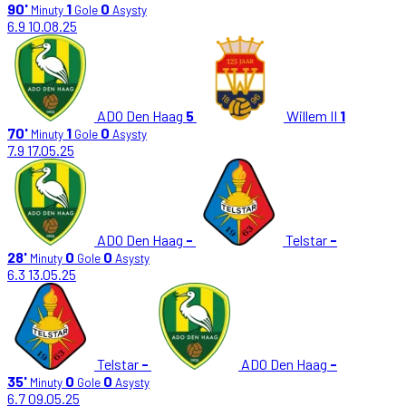
90'
1
0
Minuty
Gole
Asysty
6.9
10.08.25
ADO Den Haag
5
Willem II
1
70'
1
0
Minuty
Gole
Asysty
7.9
17.05.25
ADO Den Haag
-
Telstar
-
28'
0
0
Minuty
Gole
Asysty
6.3
13.05.25
Telstar
-
ADO Den Haag
-
35'
0
0
Minuty
Gole
Asysty
6.7
09.05.25