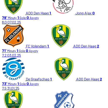
ADO Den Haag
1
Jong Ajax
0
78'
1
0
Minuty
Gole
Asysty
8.0
07.02.25
FC Volendam
1
ADO Den Haag
2
71'
1
0
Minuty
Gole
Asysty
7.2
03.02.25
De Graafschap
1
ADO Den Haag
2
73'
1
0
Minuty
Gole
Asysty
7.5
31.01.25