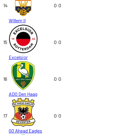
14
0
0
Willem II
15
0
0
Excelsior
16
0
0
ADO Den Haag
17
0
0
GO Ahead Eagles