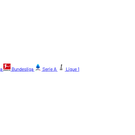
ga
Bundesliga
Serie A
Ligue 1