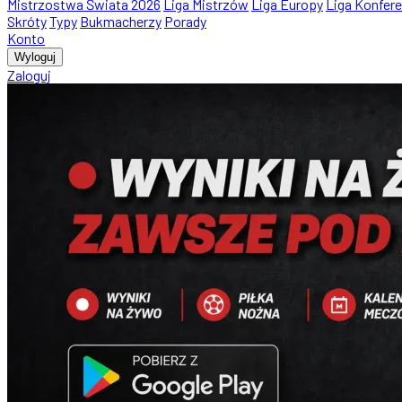
Mistrzostwa Świata 2026
Liga Mistrzów
Liga Europy
Liga Konfere
Skróty
Typy
Bukmacherzy
Porady
Konto
Wyloguj
Zaloguj