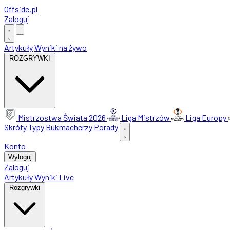
Offside
.
pl
Zaloguj
Artykuły
Wyniki na żywo
ROZGRYWKI
Mistrzostwa Świata 2026
Liga Mistrzów
Liga Europy
Skróty
Typy
Bukmacherzy
Porady
Konto
Wyloguj
Zaloguj
Artykuły
Wyniki Live
Rozgrywki