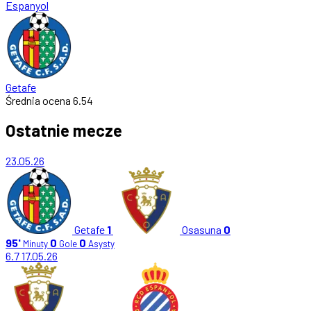
Espanyol
Getafe
Średnia ocena
6.54
Ostatnie mecze
23.05.26
Getafe
1
Osasuna
0
95'
0
0
Minuty
Gole
Asysty
6.7
17.05.26