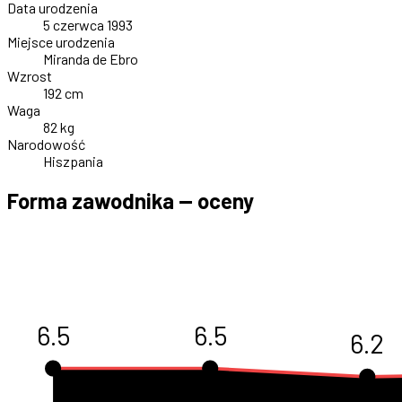
Data urodzenia
5 czerwca 1993
Miejsce urodzenia
Miranda de Ebro
Wzrost
192 cm
Waga
82 kg
Narodowość
Hiszpania
Forma zawodnika — oceny
6.5
6.5
6.2