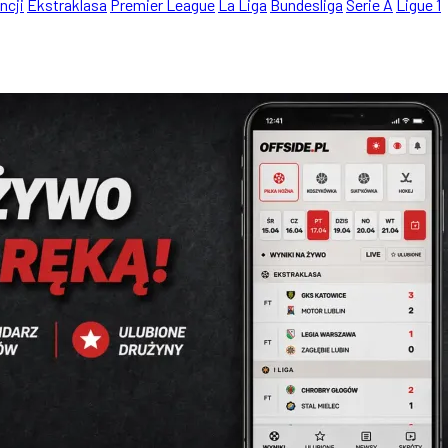
ncji
Ekstraklasa
Premier League
La Liga
Bundesliga
Serie A
Ligue 1