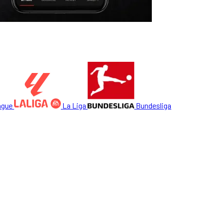
ague
La Liga
Bundesliga