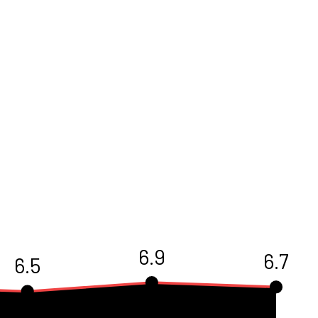
6.9
6.7
6.5