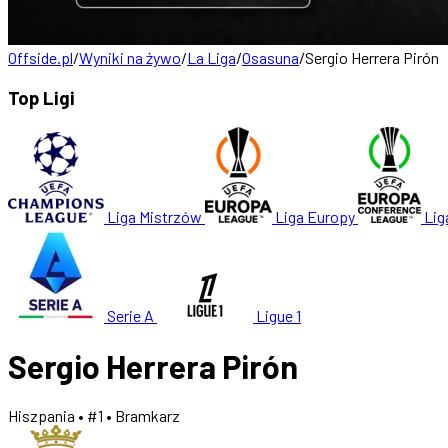
Offside.pl
/
Wyniki na żywo
/
La Liga
/
Osasuna
/
Sergio Herrera Pirón
Top Ligi
Liga Mistrzów
Liga Europy
Lig
Serie A
Ligue 1
Sergio Herrera Pirón
Hiszpania
• #1
• Bramkarz