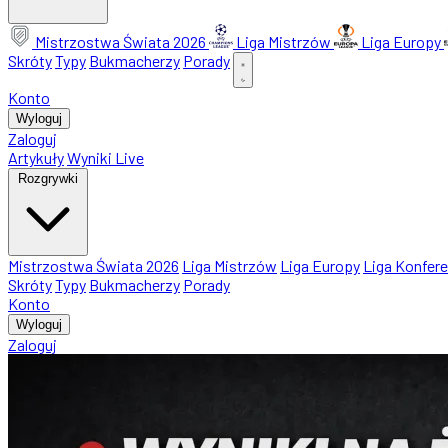
Mistrzostwa Świata 2026
Liga Mistrzów
Liga Europy
Skróty
Typy
Bukmacherzy
Porady
Konto
Wyloguj
Zaloguj
Artykuły
Wyniki Live
Rozgrywki
Mistrzostwa Świata 2026
Liga Mistrzów
Liga Europy
Liga Konfere
Skróty
Typy
Bukmacherzy
Porady
Konto
Wyloguj
Zaloguj