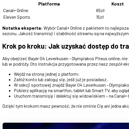
Platforma
Koszt
Canal+ Online
65zł
Eleven Sports
15zł
Notatka eksperta:
Wybór Canal+ Online z pakietem to najlepsza
sezonu. Jakość transmisji i stabilność streamu są na najwyższy
Krok po kroku: Jak uzyskać dostęp do tra
Aby obejrzeć Bayer 04 Leverkusen - Olympiakos Pireus online, n
lub w podróży. Oto instrukcja przygotowana przez nasz zespół e
Wejdź na stronę jednej z platform:
Załóż konto lub zaloguj się, jeśli już je posiadasz.
W sekcji sportowej znajdź Bayer 04 Leverkusen - Olympiako
Pobierz aplikację na smartfon, tablet lub Smart TV, aby oglą
Uruchom transmisję i delektuj się widowiskiem – na Canal+
Dzięki tym krokom masz pewność, że nie ominie Cię ani jedna akc