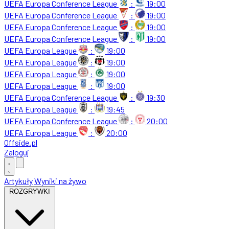
UEFA Europa Conference League
:
19:00
UEFA Europa Conference League
:
19:00
UEFA Europa Conference League
:
19:00
UEFA Europa Conference League
:
19:00
UEFA Europa League
:
19:00
UEFA Europa League
:
19:00
UEFA Europa League
:
19:00
UEFA Europa League
:
19:00
UEFA Europa Conference League
:
19:30
UEFA Europa League
:
19:45
UEFA Europa Conference League
:
20:00
UEFA Europa League
:
20:00
Offside
.
pl
Zaloguj
Artykuły
Wyniki na żywo
ROZGRYWKI