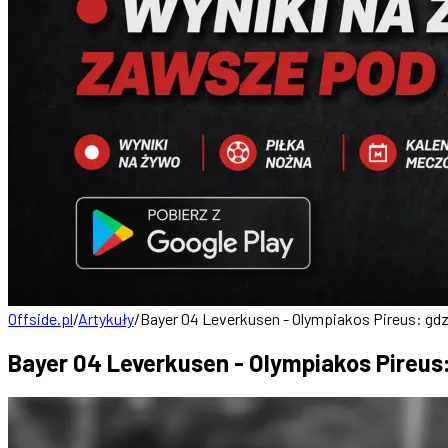
Offside.pl
/
Artykuły
/
Bayer 04 Leverkusen - Olympiakos Pireus: gdz
Bayer 04 Leverkusen - Olympiakos Pireus: