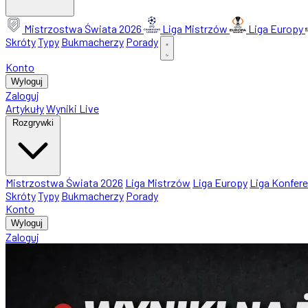
Mistrzostwa Świata 2026
Liga Mistrzów
Liga Europy
Skróty
Typy
Bukmacherzy
Porady
Konto
Wyloguj
Zaloguj
Artykuły
Wyniki Live
Rozgrywki
Mistrzostwa Świata 2026
Liga Mistrzów
Liga Europy
Liga Konfere
Skróty
Typy
Bukmacherzy
Porady
Konto
Wyloguj
Zaloguj