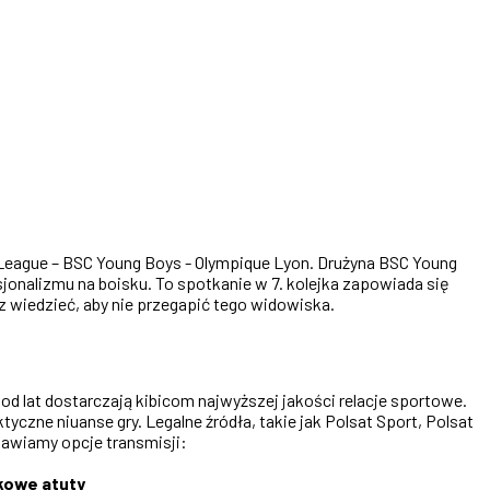
 League – BSC Young Boys - Olympique Lyon. Drużyna BSC Young
jonalizmu na boisku. To spotkanie w 7. kolejka zapowiada się
 wiedzieć, aby nie przegapić tego widowiska.
d lat dostarczają kibicom najwyższej jakości relacje sportowe.
yczne niuanse gry. Legalne źródła, takie jak Polsat Sport, Polsat
tawiamy opcje transmisji:
kowe atuty