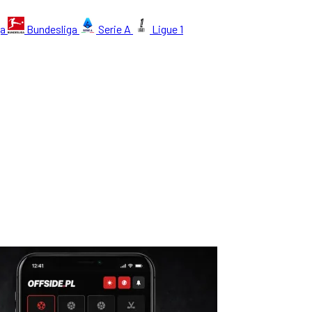
ga
Bundesliga
Serie A
Ligue 1