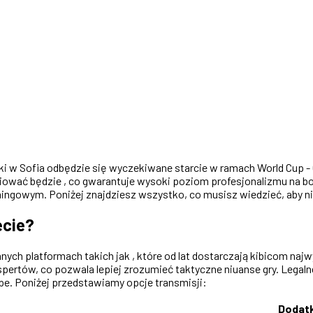
ki w Sofia odbędzie się wyczekiwane starcie w ramach World Cup - Qu
ziować będzie , co gwarantuje wysoki poziom profesjonalizmu na bo
mingowym. Poniżej znajdziesz wszystko, co musisz wiedzieć, aby n
ecie?
ch platformach takich jak , które od lat dostarczają kibicom najwy
pertów, co pozwala lepiej zrozumieć taktyczne niuanse gry. Legalne 
ope. Poniżej przedstawiamy opcje transmisji:
Dodat