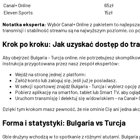
Canal+ Online
65zł
Eleven Sports
15zł
Notatka eksperta:
Wybór Canal+ Online z pakietem to najlepsza o
transmisji i stabilność streamu są na najwyższym poziomie, co p
Krok po kroku: Jak uzyskać dostęp do tra
Aby obejrzeć Bulgaria - Turcja online, nie potrzebujesz skompli
instrukcja przygotowana przez nasz zespół ekspertów:
Wejdź na stronę jednej z platform:
Załóż konto lub zaloguj się, jeśli już je posiadasz.
W sekcji sportowej znajdź Bulgaria - Turcja i wybierz opcję
Pobierz aplikację na smartfon, tablet lub Smart TV, aby oglą
Uruchom transmisję i delektuj się widowiskiem – na Canal+
Dzięki tym krokom masz pewność, że nie ominie Cię ani jedna akc
Forma i statystyki: Bulgaria vs Turcja
Obie drużyny wchodzą w to spotkanie z różnymi atutami. Bulgari