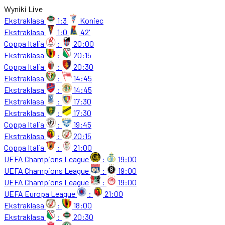
Wyniki Live
Ekstraklasa
1:3
Koniec
Ekstraklasa
1:0
42'
Coppa Italia
:
20:00
Ekstraklasa
:
20:15
Coppa Italia
:
20:30
Ekstraklasa
:
14:45
Ekstraklasa
:
14:45
Ekstraklasa
:
17:30
Ekstraklasa
:
17:30
Coppa Italia
:
19:45
Ekstraklasa
:
20:15
Coppa Italia
:
21:00
UEFA Champions League
:
19:00
UEFA Champions League
:
19:00
UEFA Champions League
:
19:00
UEFA Europa League
:
21:00
Ekstraklasa
:
18:00
Ekstraklasa
:
20:30