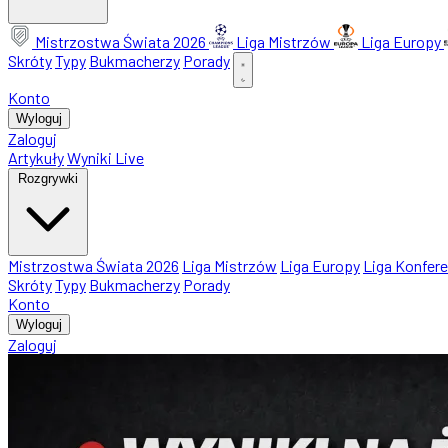
Mistrzostwa Świata 2026
Liga Mistrzów
Liga Europy
Skróty
Typy
Bukmacherzy
Porady
Konto
Wyloguj
Zaloguj
Artykuły
Wyniki Live
Rozgrywki
Mistrzostwa Świata 2026
Liga Mistrzów
Liga Europy
Liga Konfere
Skróty
Typy
Bukmacherzy
Porady
Konto
Wyloguj
Zaloguj