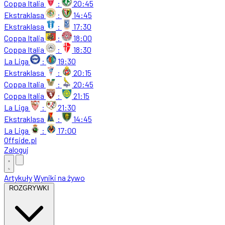
Coppa Italia
:
20:45
Ekstraklasa
:
14:45
Ekstraklasa
:
17:30
Coppa Italia
:
18:00
Coppa Italia
:
18:30
La Liga
:
19:30
Ekstraklasa
:
20:15
Coppa Italia
:
20:45
Coppa Italia
:
21:15
La Liga
:
21:30
Ekstraklasa
:
14:45
La Liga
:
17:00
Offside
.
pl
Zaloguj
Artykuły
Wyniki na żywo
ROZGRYWKI