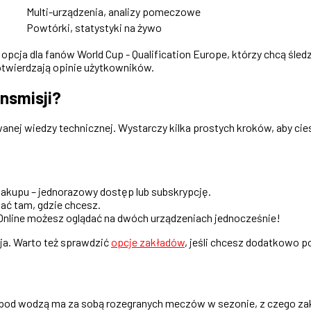
Multi-urządzenia, analizy pomeczowe
Powtórki, statystyki na żywo
pcja dla fanów World Cup - Qualification Europe, którzy chcą śledzi
otwierdzają opinie użytkowników.
nsmisji?
kowanej wiedzy technicznej. Wystarczy kilka prostych kroków, aby 
 zakupu – jednorazowy dostęp lub subskrypcję.
dać tam, gdzie chcesz.
 Online możesz oglądać na dwóch urządzeniach jednocześnie!
ja. Warto też sprawdzić
opcje zakładów
, jeśli chcesz dodatkowo p
a pod wodzą ma za sobą rozegranych meczów w sezonie, z czego zak