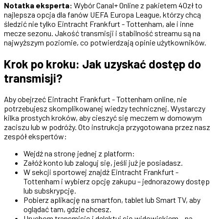
Notatka eksperta:
Wybór Canal+ Online z pakietem 40zł to
najlepsza opcja dla fanów UEFA Europa League, którzy chcą
śledzić nie tylko Eintracht Frankfurt - Tottenham, ale i inne
mecze sezonu. Jakość transmisji i stabilność streamu są na
najwyższym poziomie, co potwierdzają opinie użytkowników.
Krok po kroku: Jak uzyskać dostęp do
transmisji?
Aby obejrzeć Eintracht Frankfurt - Tottenham online, nie
potrzebujesz skomplikowanej wiedzy technicznej. Wystarczy
kilka prostych kroków, aby cieszyć się meczem w domowym
zaciszu lub w podróży. Oto instrukcja przygotowana przez nasz
zespół ekspertów:
Wejdź na stronę jednej z platform:
Załóż konto lub zaloguj się, jeśli już je posiadasz.
W sekcji sportowej znajdź Eintracht Frankfurt -
Tottenham i wybierz opcję zakupu – jednorazowy dostęp
lub subskrypcję.
Pobierz aplikację na smartfon, tablet lub Smart TV, aby
oglądać tam, gdzie chcesz.
Uruchom transmisję i delektuj się widowiskiem – na