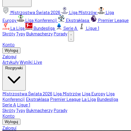
Mistrzostwa Świata 2026
Liga Mistrzów
Liga
Europy
Liga Konferencji
Ekstraklasa
Premier League
La Liga
Bundesliga
Serie A
Ligue 1
Skróty
Typy
Bukmacherzy
Porady
Konto
Wyloguj
Zaloguj
Artykuły
Wyniki Live
Rozgrywki
Mistrzostwa Świata 2026
Liga Mistrzów
Liga Europy
Liga
Konferencji
Ekstraklasa
Premier League
La Liga
Bundesliga
Serie A
Ligue 1
Skróty
Typy
Bukmacherzy
Porady
Konto
Wyloguj
Zaloguj