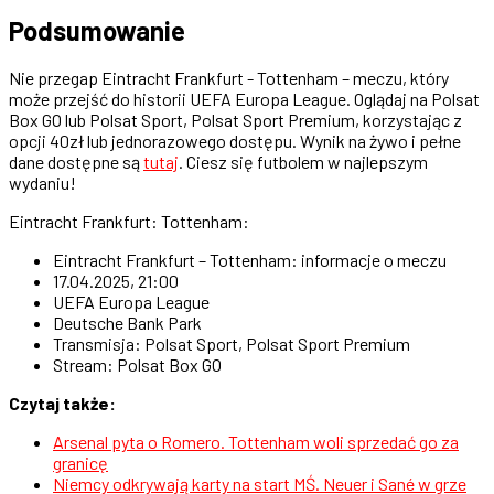
Podsumowanie
Nie przegap Eintracht Frankfurt - Tottenham – meczu, który
może przejść do historii UEFA Europa League. Oglądaj na Polsat
Box GO lub Polsat Sport, Polsat Sport Premium, korzystając z
opcji 40zł lub jednorazowego dostępu. Wynik na żywo i pełne
dane dostępne są
tutaj
. Ciesz się futbolem w najlepszym
wydaniu!
Eintracht Frankfurt: Tottenham:
Eintracht Frankfurt – Tottenham: informacje o meczu
17.04.2025, 21:00
UEFA Europa League
Deutsche Bank Park
Transmisja: Polsat Sport, Polsat Sport Premium
Stream: Polsat Box GO
Czytaj także:
Arsenal pyta o Romero. Tottenham woli sprzedać go za
granicę
Niemcy odkrywają karty na start MŚ. Neuer i Sané w grze