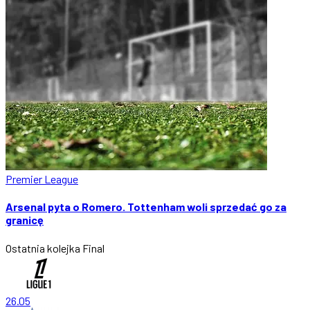
Premier League
Arsenal pyta o Romero. Tottenham woli sprzedać go za
granicę
Ostatnia kolejka
Final
26.05