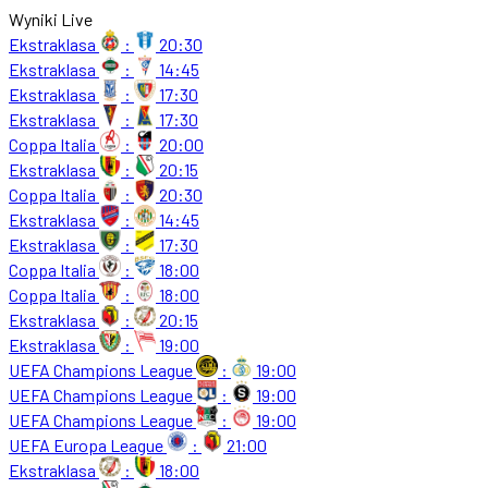
Wyniki Live
Ekstraklasa
:
20:30
Ekstraklasa
:
14:45
Ekstraklasa
:
17:30
Ekstraklasa
:
17:30
Coppa Italia
:
20:00
Ekstraklasa
:
20:15
Coppa Italia
:
20:30
Ekstraklasa
:
14:45
Ekstraklasa
:
17:30
Coppa Italia
:
18:00
Coppa Italia
:
18:00
Ekstraklasa
:
20:15
Ekstraklasa
:
19:00
UEFA Champions League
:
19:00
UEFA Champions League
:
19:00
UEFA Champions League
:
19:00
UEFA Europa League
:
21:00
Ekstraklasa
:
18:00