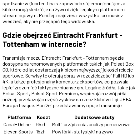
spotkanie w Quarter-finals zapowiada się emocjonująco, a
kibice mogą śledzić je na żywo dzięki legalnym platformom
streamingowym. Poniżej znajdziesz wszystko, co musisz
wiedzieć, aby nie przegapić tego widowiska.
Gdzie obejrzeć Eintracht Frankfurt -
Tottenham w internecie?
Transmisja meczu Eintracht Frankfurt - Tottenham będzie
dostępna na renomowanych platformach takich jak Polsat Box
GO, które od lat dostarczają kibicom najwyższej jakości relacje
sportowe. Serwisy te oferują obraz w rozdzielczości Full HD lub
4K, a także profesjonalny komentarz ekspertów, co pozwala
lepiej zrozumieć taktyczne niuanse gry. Legalne źródła, takie jak
Polsat Sport, Polsat Sport Premium, wspierają rozwój piłki
nożnej, przekazując część zysków na rzecz klubów i ligi UEFA
Europa League. Poniżej przedstawiamy opcje transmisji:
Platforma
Koszt
Dodatkowe atuty
Canal+ Online
65zł
Multi-urządzenia, analizy pomeczowe
Eleven Sports
15zł
Powtórki, statystyki na żywo