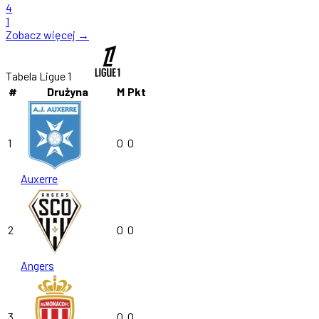
4
1
Zobacz więcej →
Tabela Ligue 1
#
Drużyna
M
Pkt
1
0
0
Auxerre
2
0
0
Angers
3
0
0