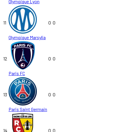
Olympique Lyon
11
0
0
Olympique Marsylia
12
0
0
Paris FC
13
0
0
Paris Saint Germain
14
0
0