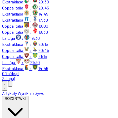
Ekstraklasa
:
20:30
Coppa Italia
:
20:45
Ekstraklasa
:
14:45
Ekstraklasa
:
17:30
Coppa Italia
:
18:00
Coppa Italia
:
18:30
La Liga
:
19:30
Ekstraklasa
:
20:15
Coppa Italia
:
20:45
Coppa Italia
:
21:15
La Liga
:
21:30
Ekstraklasa
:
14:45
Offside
.
pl
Zaloguj
Artykuły
Wyniki na żywo
ROZGRYWKI