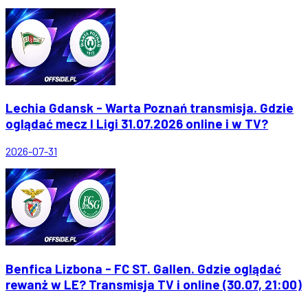
Lechia Gdansk - Warta Poznań transmisja. Gdzie
oglądać mecz I Ligi 31.07.2026 online i w TV?
2026-07-31
Benfica Lizbona - FC ST. Gallen. Gdzie oglądać
rewanż w LE? Transmisja TV i online (30.07, 21:00)