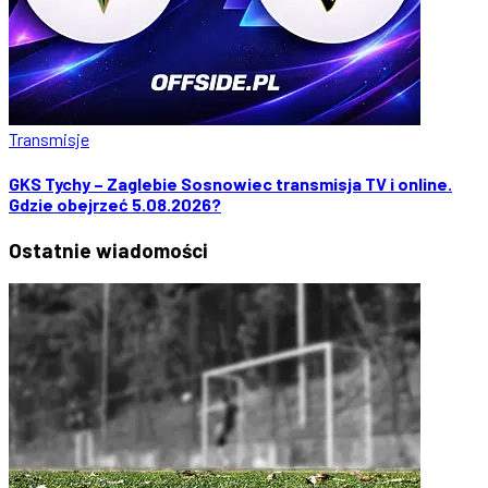
Transmisje
GKS Tychy – Zaglebie Sosnowiec transmisja TV i online.
Gdzie obejrzeć 5.08.2026?
Ostatnie
wiadomości