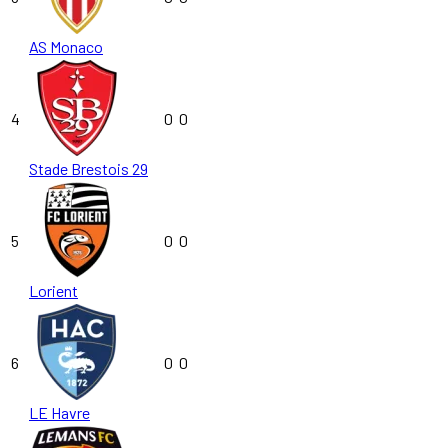
AS Monaco
4
0
0
Stade Brestois 29
5
0
0
Lorient
6
0
0
LE Havre