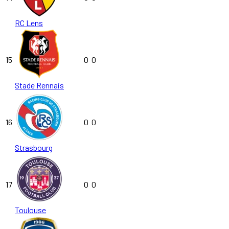
RC Lens
15
0
0
Stade Rennais
16
0
0
Strasbourg
17
0
0
Toulouse