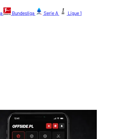
ga
Bundesliga
Serie A
Ligue 1