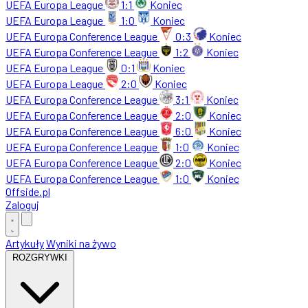
UEFA Europa League
1:1
Koniec
UEFA Europa League
1:0
Koniec
UEFA Europa Conference League
0:3
Koniec
UEFA Europa Conference League
1:2
Koniec
UEFA Europa League
0:1
Koniec
UEFA Europa League
2:0
Koniec
UEFA Europa Conference League
3:1
Koniec
UEFA Europa Conference League
2:0
Koniec
UEFA Europa Conference League
6:0
Koniec
UEFA Europa Conference League
1:0
Koniec
UEFA Europa Conference League
2:0
Koniec
UEFA Europa Conference League
1:0
Koniec
Offside
.
pl
Zaloguj
Artykuły
Wyniki na żywo
ROZGRYWKI