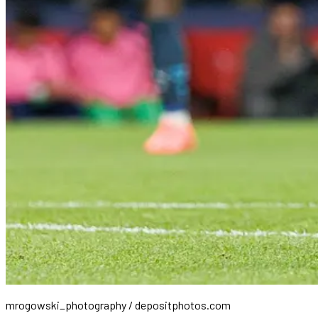
mrogowski_photography / depositphotos.com