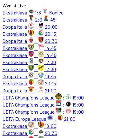
Wyniki Live
Ekstraklasa
1:3
Koniec
Ekstraklasa
2:0
45'
Coppa Italia
:
20:00
Ekstraklasa
:
20:15
Coppa Italia
:
20:30
Ekstraklasa
:
14:45
Ekstraklasa
:
14:45
Ekstraklasa
:
17:30
Ekstraklasa
:
17:30
Coppa Italia
:
19:45
Ekstraklasa
:
20:15
Coppa Italia
:
21:00
UEFA Champions League
:
19:00
UEFA Champions League
:
19:00
UEFA Champions League
:
19:00
UEFA Europa League
:
21:00
Ekstraklasa
:
18:00
Ekstraklasa
:
20:30