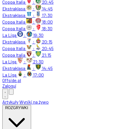
Coppa Italia
:
20:45
Ekstraklasa
:
14:45
Ekstraklasa
:
17:30
Coppa Italia
:
18:00
Coppa Italia
:
18:30
La Liga
:
19:30
Ekstraklasa
:
20:15
Coppa Italia
:
20:45
Coppa Italia
:
21:15
La Liga
:
21:30
Ekstraklasa
:
14:45
La Liga
:
17:00
Offside
.
pl
Zaloguj
Artykuły
Wyniki na żywo
ROZGRYWKI