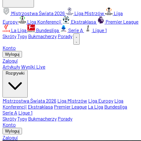
Mistrzostwa Świata 2026
Liga Mistrzów
Liga
Europy
Liga Konferencji
Ekstraklasa
Premier League
La Liga
Bundesliga
Serie A
Ligue 1
Skróty
Typy
Bukmacherzy
Porady
Konto
Wyloguj
Zaloguj
Artykuły
Wyniki Live
Rozgrywki
Mistrzostwa Świata 2026
Liga Mistrzów
Liga Europy
Liga
Konferencji
Ekstraklasa
Premier League
La Liga
Bundesliga
Serie A
Ligue 1
Skróty
Typy
Bukmacherzy
Porady
Konto
Wyloguj
Zaloguj