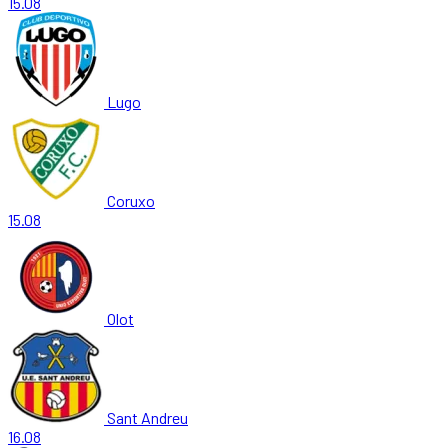
15.08
Lugo
Coruxo
15.08
Olot
Sant Andreu
16.08