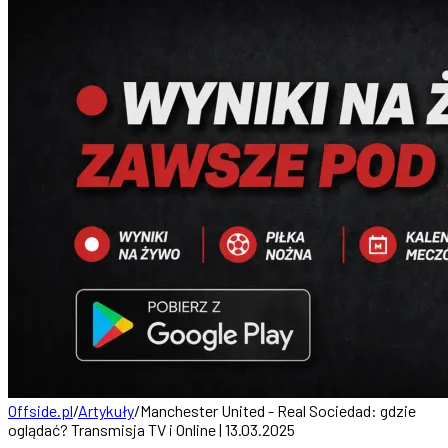
Offside.pl
/
Artykuły
/
Manchester United - Real Sociedad: gdzie
oglądać? Transmisja TV i Online | 13.03.2025