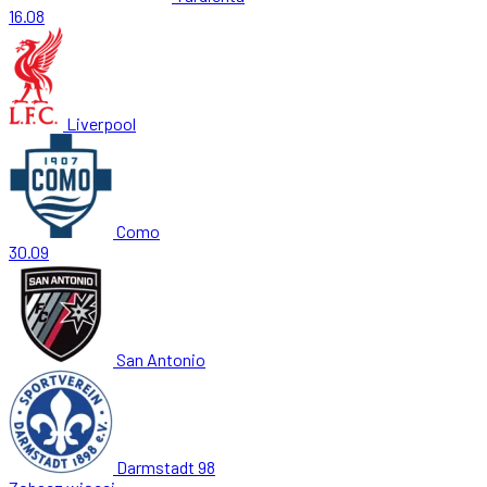
16.08
Liverpool
Como
30.09
San Antonio
Darmstadt 98