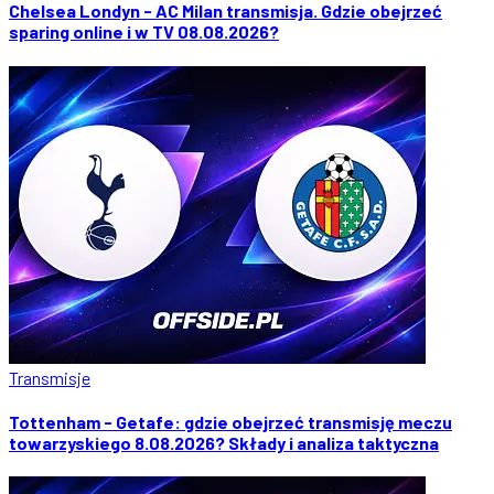
Chelsea Londyn - AC Milan transmisja. Gdzie obejrzeć
sparing online i w TV 08.08.2026?
Transmisje
Tottenham - Getafe: gdzie obejrzeć transmisję meczu
towarzyskiego 8.08.2026? Składy i analiza taktyczna