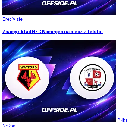
Eredivisie
Znamy skład NEC Nijmegen na mecz z Telstar
Piłka
Nożna