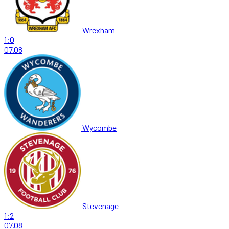
Wrexham
1:0
07.08
Wycombe
Stevenage
1:2
07.08