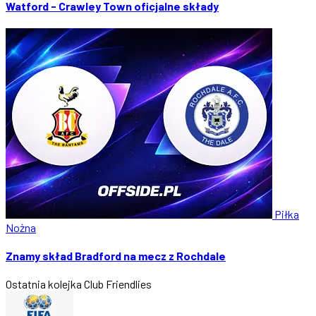
Watford - Crawley Town oficjalne składy
Piłka
Nożna
Znamy skład Bradford na mecz z Rochdale
Ostatnia kolejka
Club Friendlies